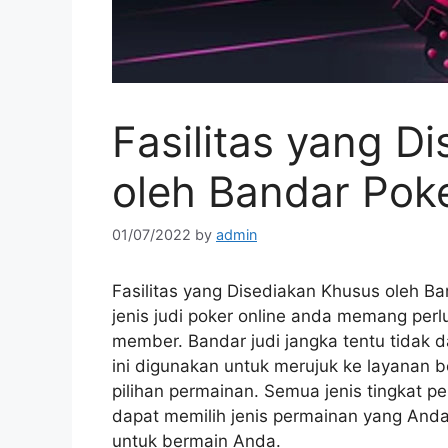
Fasilitas yang D
oleh Bandar Poke
01/07/2022
by
admin
Fasilitas yang Disediakan Khusus oleh B
jenis judi poker online anda memang per
member. Bandar judi jangka tentu tidak da
ini digunakan untuk merujuk ke layanan
pilihan permainan. Semua jenis tingkat p
dapat memilih jenis permainan yang And
untuk bermain Anda.