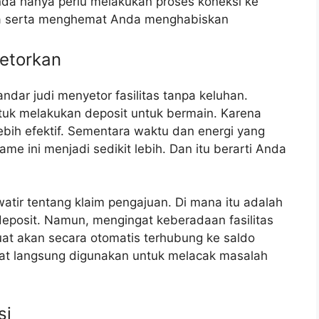
da hanya perlu melakukan proses koneksi ke
ha serta menghemat Anda menghabiskan
etorkan
ndar judi menyetor fasilitas tanpa keluhan.
tuk melakukan deposit untuk bermain. Karena
ih efektif. Sementara waktu dan energi yang
 ini menjadi sedikit lebih. Dan itu berarti Anda
awatir tentang klaim pengajuan. Di mana itu adalah
 deposit. Namun, mengingat keberadaan fasilitas
buat akan secara otomatis terhubung ke saldo
at langsung digunakan untuk melacak masalah
si