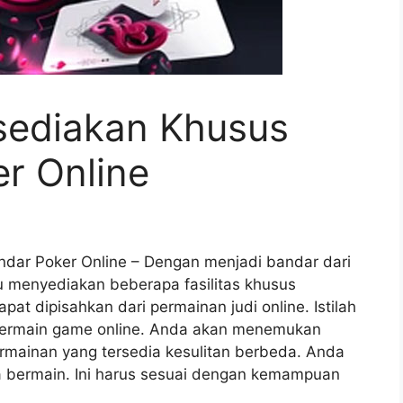
isediakan Khusus
r Online
andar Poker Online – Dengan menjadi bandar dari
lu menyediakan beberapa fasilitas khusus
pat dipisahkan dari permainan judi online. Istilah
 bermain game online. Anda akan menemukan
ermainan yang tersedia kesulitan berbeda. Anda
a bermain. Ini harus sesuai dengan kemampuan