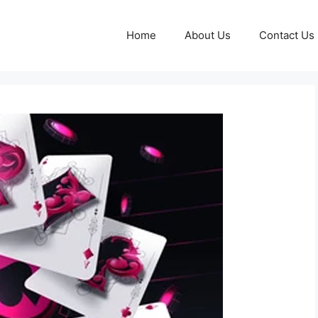
Home
About Us
Contact Us