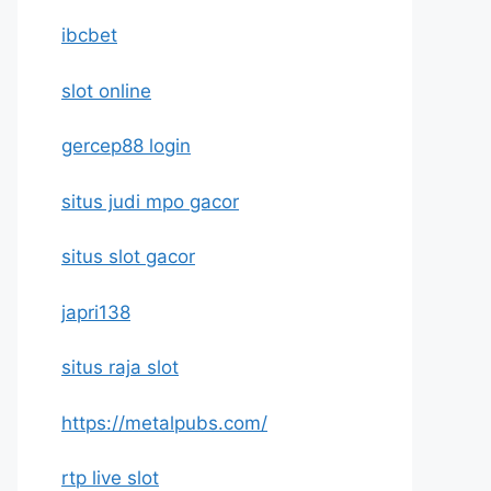
ibcbet
slot online
gercep88 login
situs judi mpo gacor
situs slot gacor
japri138
situs raja slot
https://metalpubs.com/
rtp live slot