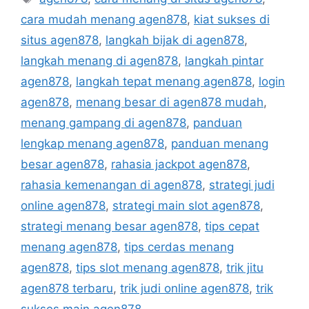
cara mudah menang agen878
,
kiat sukses di
situs agen878
,
langkah bijak di agen878
,
langkah menang di agen878
,
langkah pintar
agen878
,
langkah tepat menang agen878
,
login
agen878
,
menang besar di agen878 mudah
,
menang gampang di agen878
,
panduan
lengkap menang agen878
,
panduan menang
besar agen878
,
rahasia jackpot agen878
,
rahasia kemenangan di agen878
,
strategi judi
online agen878
,
strategi main slot agen878
,
strategi menang besar agen878
,
tips cepat
menang agen878
,
tips cerdas menang
agen878
,
tips slot menang agen878
,
trik jitu
agen878 terbaru
,
trik judi online agen878
,
trik