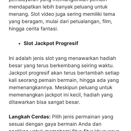
mendapatkan lebih banyak peluang untuk
menang. Slot video juga sering memiliki tema
yang beragam, mulai dari petualangan, film,
hingga cerita fantasi.
Slot Jackpot Progresif
Ini adalah jenis slot yang menawarkan hadiah
besar yang terus berkembang seiring waktu.
Jackpot progresif akan terus bertambah setiap
kali seorang pemain bermain, hingga ada yang
memenangkannya. Meskipun peluang untuk
memenangkan jackpot ini kecil, hadiah yang
ditawarkan bisa sangat besar.
Langkah Cerdas:
Pilih jenis permainan yang
sesuai dengan gaya bermain Anda dan