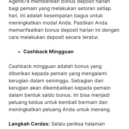
Agen878 memberikan bonus deposit harian
bagi pemain yang melakukan setoran setiap
hari. Ini adalah kesempatan bagus untuk
meningkatkan modal Anda. Pastikan Anda
memanfaatkan bonus deposit harian ini dengan
cara melakukan deposit secara teratur.
Cashback Mingguan
Cashback mingguan adalah bonus yang
diberikan kepada pemain yang mengalami
kerugian dalam seminggu. Sebagian dari
kerugian akan dikembalikan kepada pemain
dalam bentuk saldo bonus. Ini bisa menjadi
peluang kedua untuk kembali bermain dan
meningkatkan peluang Anda untuk menang.
Langkah Cerdas:
Selalu periksa halaman