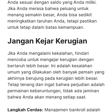
Anda sesuai dengan saldo yang Anda miliki.
Jika Anda merasa bahwa peluang untuk
menang semakin besar, Anda bisa sedikit
meningkatkan taruhan Anda, tetapi pastikan
untuk tetap dalam batas kemampuan.
Jangan Kejar Kerugian
Jika Anda mengalami kekalahan, hindari
mencoba untuk mengejar kerugian dengan
bertaruh lebih besar. Ini adalah kesalahan
umum yang dilakukan oleh banyak pemain yang
akhirnya berujung pada kerugian lebih besar.
Tetap tenang dan ingat bahwa perjudian adalah
permainan keberuntungan, tidak ada jaminan
bahwa Anda akan menang setiap saat.
Langkah Cerdas:
Manajemen bankroll adalah