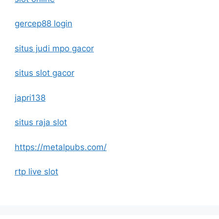
gercep88 login
situs judi mpo gacor
situs slot gacor
japri138
situs raja slot
https://metalpubs.com/
rtp live slot