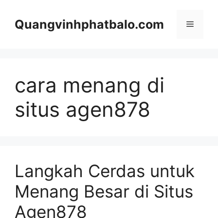
Skip
to
Quangvinhphatbalo.com
Menu
content
cara menang di
situs agen878
Langkah Cerdas untuk
Menang Besar di Situs
Agen878