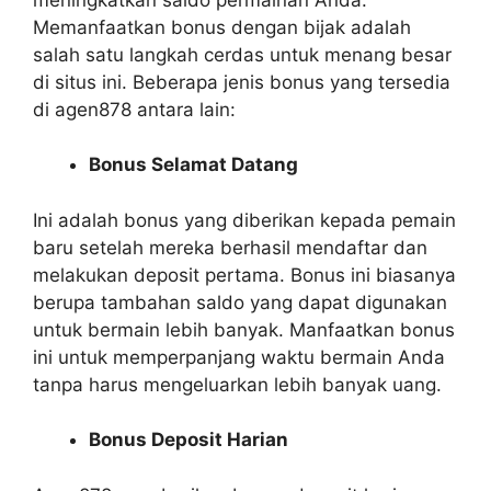
Memanfaatkan bonus dengan bijak adalah
salah satu langkah cerdas untuk menang besar
di situs ini. Beberapa jenis bonus yang tersedia
di agen878 antara lain:
Bonus Selamat Datang
Ini adalah bonus yang diberikan kepada pemain
baru setelah mereka berhasil mendaftar dan
melakukan deposit pertama. Bonus ini biasanya
berupa tambahan saldo yang dapat digunakan
untuk bermain lebih banyak. Manfaatkan bonus
ini untuk memperpanjang waktu bermain Anda
tanpa harus mengeluarkan lebih banyak uang.
Bonus Deposit Harian