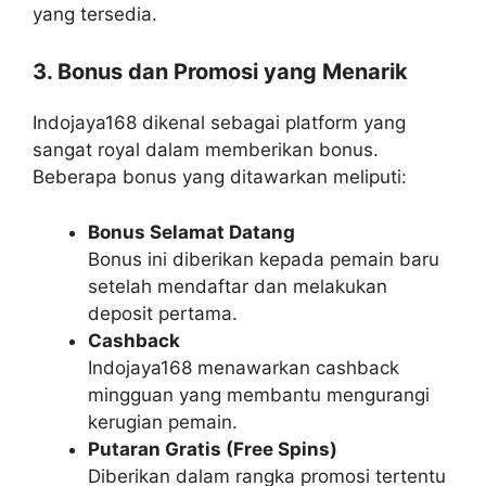
yang tersedia.
3. Bonus dan Promosi yang Menarik
Indojaya168 dikenal sebagai platform yang
sangat royal dalam memberikan bonus.
Beberapa bonus yang ditawarkan meliputi:
Bonus Selamat Datang
Bonus ini diberikan kepada pemain baru
setelah mendaftar dan melakukan
deposit pertama.
Cashback
Indojaya168 menawarkan cashback
mingguan yang membantu mengurangi
kerugian pemain.
Putaran Gratis (Free Spins)
Diberikan dalam rangka promosi tertentu