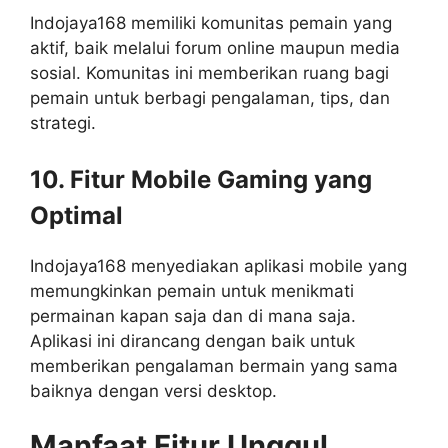
Indojaya168 memiliki komunitas pemain yang
aktif, baik melalui forum online maupun media
sosial. Komunitas ini memberikan ruang bagi
pemain untuk berbagi pengalaman, tips, dan
strategi.
10. Fitur Mobile Gaming yang
Optimal
Indojaya168 menyediakan aplikasi mobile yang
memungkinkan pemain untuk menikmati
permainan kapan saja dan di mana saja.
Aplikasi ini dirancang dengan baik untuk
memberikan pengalaman bermain yang sama
baiknya dengan versi desktop.
Manfaat Fitur Unggul