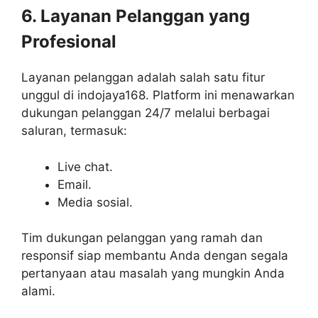
6. Layanan Pelanggan yang
Profesional
Layanan pelanggan adalah salah satu fitur
unggul di indojaya168. Platform ini menawarkan
dukungan pelanggan 24/7 melalui berbagai
saluran, termasuk:
Live chat.
Email.
Media sosial.
Tim dukungan pelanggan yang ramah dan
responsif siap membantu Anda dengan segala
pertanyaan atau masalah yang mungkin Anda
alami.