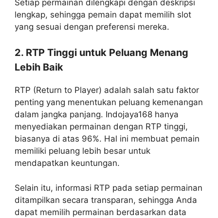
Setiap permainan dilengkapi dengan deskripsi
lengkap, sehingga pemain dapat memilih slot
yang sesuai dengan preferensi mereka.
2. RTP Tinggi untuk Peluang Menang
Lebih Baik
RTP (Return to Player) adalah salah satu faktor
penting yang menentukan peluang kemenangan
dalam jangka panjang. Indojaya168 hanya
menyediakan permainan dengan RTP tinggi,
biasanya di atas 96%. Hal ini membuat pemain
memiliki peluang lebih besar untuk
mendapatkan keuntungan.
Selain itu, informasi RTP pada setiap permainan
ditampilkan secara transparan, sehingga Anda
dapat memilih permainan berdasarkan data