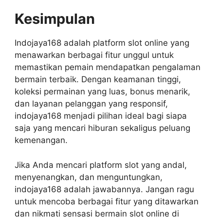
Kesimpulan
Indojaya168 adalah platform slot online yang
menawarkan berbagai fitur unggul untuk
memastikan pemain mendapatkan pengalaman
bermain terbaik. Dengan keamanan tinggi,
koleksi permainan yang luas, bonus menarik,
dan layanan pelanggan yang responsif,
indojaya168 menjadi pilihan ideal bagi siapa
saja yang mencari hiburan sekaligus peluang
kemenangan.
Jika Anda mencari platform slot yang andal,
menyenangkan, dan menguntungkan,
indojaya168 adalah jawabannya. Jangan ragu
untuk mencoba berbagai fitur yang ditawarkan
dan nikmati sensasi bermain slot online di