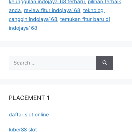
keunggulan indojaya168 terbaru
,
pilihan terbaik
anda
,
review fitur indojaya168
,
teknologi
canggih indojaya168
,
temukan fitur baru di
indojaya168
Search
for:
PLACEMENT 1
daftar slot online
luber88 slot