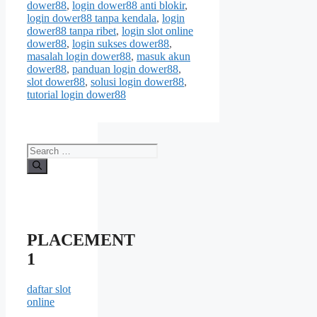
dower88
,
login dower88 anti blokir
,
login dower88 tanpa kendala
,
login
dower88 tanpa ribet
,
login slot online
dower88
,
login sukses dower88
,
masalah login dower88
,
masuk akun
dower88
,
panduan login dower88
,
slot dower88
,
solusi login dower88
,
tutorial login dower88
Search
for:
PLACEMENT
1
daftar slot
online