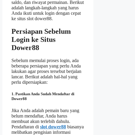
saldo, dan riwayat permainan. Berikut
adalah langkah-langkah yang harus
Anda ikuti untuk login dengan cepat
ke situs slot dower88.
Persiapan Sebelum
Login ke Situs
Dower88
Sebelum memulai proses login, ada
beberapa persiapan yang perlu Anda
lakukan agar proses tersebut berjalan
lancar. Berikut adalah hal-hal yang
perlu dipersiapkan:
1. Pastikan Anda Sudah Mendaftar di
Dower88
Jika Anda adalah pemain baru yang
belum mendaftar, Anda harus
membuat akun terlebih dahulu.
Pendaftaran di
slot dower88
biasanya
melibatkan pengisian informasi