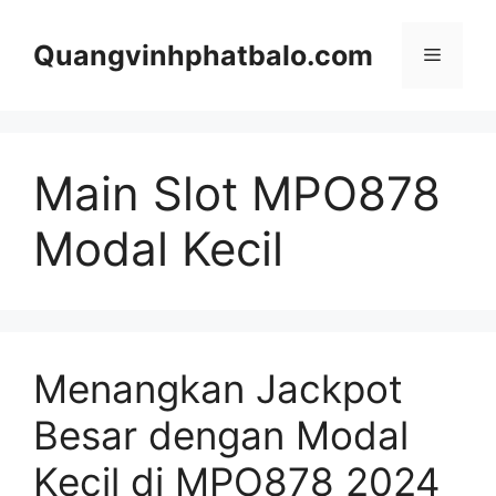
Skip
to
Quangvinhphatbalo.com
Menu
content
Main Slot MPO878
Modal Kecil
Menangkan Jackpot
Besar dengan Modal
Kecil di MPO878 2024