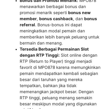
Bonus dan Promosi Menarik:
MPO878
menawarkan berbagai bonus dan
promosi menarik seperti
bonus new
member
,
bonus cashback
, dan
bonus
referral
. Bonus-bonus ini dapat
meningkatkan modal pemain dan
memberikan lebih banyak peluang untuk
bermain dan menang.
Tersedia Berbagai Permainan Slot
dengan RTP Tinggi:
Slot online dengan
RTP (Return to Player) tinggi menjadi
favorit di MPO878 karena memungkinkan
pemain mendapatkan kembali sebagian
besar dari taruhan yang mereka
tempatkan, bahkan jika tidak
memenangkan jackpot besar. Dengan
RTP tinggi, peluang menang semakin
besar meskipun modal yang digunakan