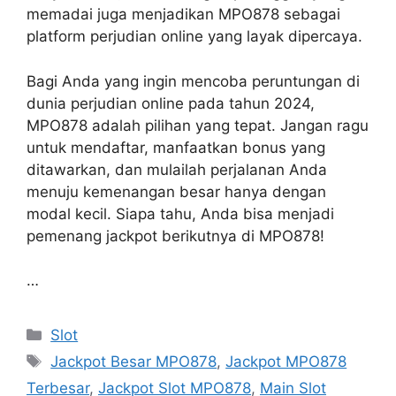
memadai juga menjadikan MPO878 sebagai
platform perjudian online yang layak dipercaya.
Bagi Anda yang ingin mencoba peruntungan di
dunia perjudian online pada tahun 2024,
MPO878 adalah pilihan yang tepat. Jangan ragu
untuk mendaftar, manfaatkan bonus yang
ditawarkan, dan mulailah perjalanan Anda
menuju kemenangan besar hanya dengan
modal kecil. Siapa tahu, Anda bisa menjadi
pemenang jackpot berikutnya di MPO878!
…
Categories
Slot
Tags
Jackpot Besar MPO878
,
Jackpot MPO878
Terbesar
,
Jackpot Slot MPO878
,
Main Slot