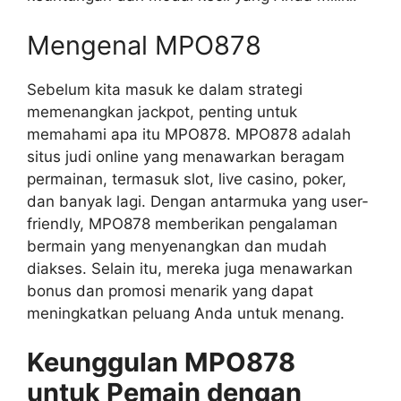
Mengenal MPO878
Sebelum kita masuk ke dalam strategi
memenangkan jackpot, penting untuk
memahami apa itu MPO878. MPO878 adalah
situs judi online yang menawarkan beragam
permainan, termasuk slot, live casino, poker,
dan banyak lagi. Dengan antarmuka yang user-
friendly, MPO878 memberikan pengalaman
bermain yang menyenangkan dan mudah
diakses. Selain itu, mereka juga menawarkan
bonus dan promosi menarik yang dapat
meningkatkan peluang Anda untuk menang.
Keunggulan MPO878
untuk Pemain dengan