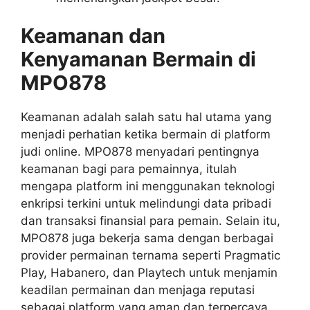
Keamanan dan
Kenyamanan Bermain di
MPO878
Keamanan adalah salah satu hal utama yang
menjadi perhatian ketika bermain di platform
judi online. MPO878 menyadari pentingnya
keamanan bagi para pemainnya, itulah
mengapa platform ini menggunakan teknologi
enkripsi terkini untuk melindungi data pribadi
dan transaksi finansial para pemain. Selain itu,
MPO878 juga bekerja sama dengan berbagai
provider permainan ternama seperti Pragmatic
Play, Habanero, dan Playtech untuk menjamin
keadilan permainan dan menjaga reputasi
sebagai platform yang aman dan terpercaya.