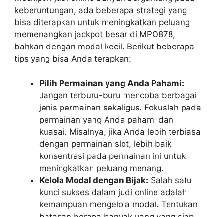
keberuntungan, ada beberapa strategi yang
bisa diterapkan untuk meningkatkan peluang
memenangkan jackpot besar di MPO878,
bahkan dengan modal kecil. Berikut beberapa
tips yang bisa Anda terapkan:
Pilih Permainan yang Anda Pahami:
Jangan terburu-buru mencoba berbagai
jenis permainan sekaligus. Fokuslah pada
permainan yang Anda pahami dan
kuasai. Misalnya, jika Anda lebih terbiasa
dengan permainan slot, lebih baik
konsentrasi pada permainan ini untuk
meningkatkan peluang menang.
Kelola Modal dengan Bijak:
Salah satu
kunci sukses dalam judi online adalah
kemampuan mengelola modal. Tentukan
batasan berapa banyak uang yang siap