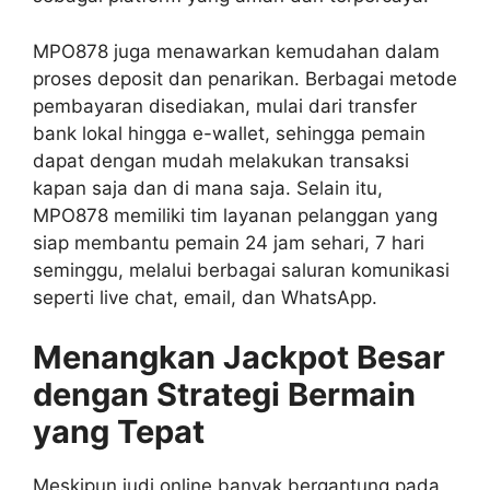
MPO878 juga menawarkan kemudahan dalam
proses deposit dan penarikan. Berbagai metode
pembayaran disediakan, mulai dari transfer
bank lokal hingga e-wallet, sehingga pemain
dapat dengan mudah melakukan transaksi
kapan saja dan di mana saja. Selain itu,
MPO878 memiliki tim layanan pelanggan yang
siap membantu pemain 24 jam sehari, 7 hari
seminggu, melalui berbagai saluran komunikasi
seperti live chat, email, dan WhatsApp.
Menangkan Jackpot Besar
dengan Strategi Bermain
yang Tepat
Meskipun judi online banyak bergantung pada