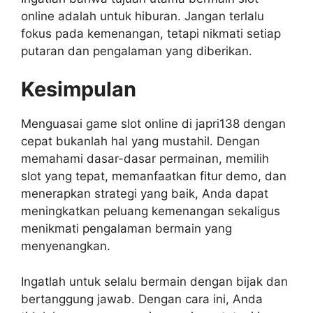
online adalah untuk hiburan. Jangan terlalu
fokus pada kemenangan, tetapi nikmati setiap
putaran dan pengalaman yang diberikan.
Kesimpulan
Menguasai game slot online di japri138 dengan
cepat bukanlah hal yang mustahil. Dengan
memahami dasar-dasar permainan, memilih
slot yang tepat, memanfaatkan fitur demo, dan
menerapkan strategi yang baik, Anda dapat
meningkatkan peluang kemenangan sekaligus
menikmati pengalaman bermain yang
menyenangkan.
Ingatlah untuk selalu bermain dengan bijak dan
bertanggung jawab. Dengan cara ini, Anda