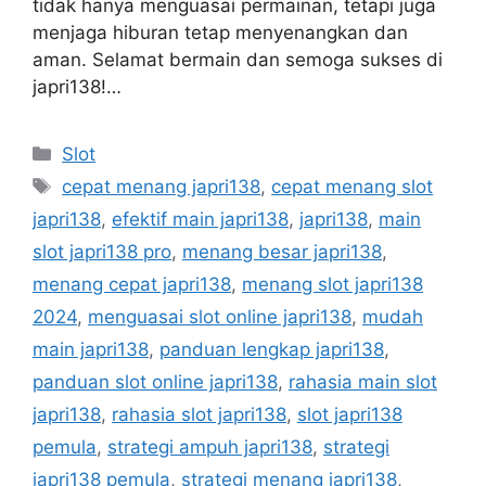
tidak hanya menguasai permainan, tetapi juga
menjaga hiburan tetap menyenangkan dan
aman. Selamat bermain dan semoga sukses di
japri138!…
Categories
Slot
Tags
cepat menang japri138
,
cepat menang slot
japri138
,
efektif main japri138
,
japri138
,
main
slot japri138 pro
,
menang besar japri138
,
menang cepat japri138
,
menang slot japri138
2024
,
menguasai slot online japri138
,
mudah
main japri138
,
panduan lengkap japri138
,
panduan slot online japri138
,
rahasia main slot
japri138
,
rahasia slot japri138
,
slot japri138
pemula
,
strategi ampuh japri138
,
strategi
japri138 pemula
,
strategi menang japri138
,