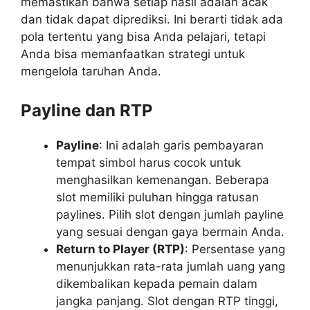
memastikan bahwa setiap hasil adalah acak
dan tidak dapat diprediksi. Ini berarti tidak ada
pola tertentu yang bisa Anda pelajari, tetapi
Anda bisa memanfaatkan strategi untuk
mengelola taruhan Anda.
Payline dan RTP
Payline
: Ini adalah garis pembayaran
tempat simbol harus cocok untuk
menghasilkan kemenangan. Beberapa
slot memiliki puluhan hingga ratusan
paylines. Pilih slot dengan jumlah payline
yang sesuai dengan gaya bermain Anda.
Return to Player (RTP)
: Persentase yang
menunjukkan rata-rata jumlah uang yang
dikembalikan kepada pemain dalam
jangka panjang. Slot dengan RTP tinggi,