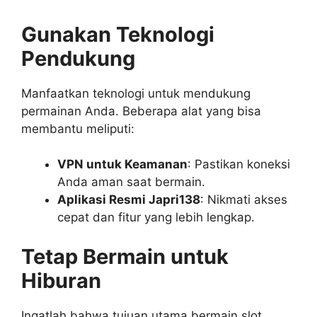
Gunakan Teknologi
Pendukung
Manfaatkan teknologi untuk mendukung
permainan Anda. Beberapa alat yang bisa
membantu meliputi:
VPN untuk Keamanan
: Pastikan koneksi
Anda aman saat bermain.
Aplikasi Resmi Japri138
: Nikmati akses
cepat dan fitur yang lebih lengkap.
Tetap Bermain untuk
Hiburan
Ingatlah bahwa tujuan utama bermain slot