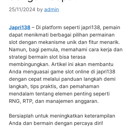
25/11/2024
by
admin
Japri138
– Di platform seperti japri138, pemain
dapat menikmati berbagai pilihan permainan
slot dengan mekanisme unik dan fitur menarik.
Namun, bagi pemula, memahami cara kerja dan
strategi bermain slot bisa terasa
membingungkan. Artikel ini akan membantu
Anda menguasai game slot online di japri138
dengan cepat melalui panduan langkah demi
langkah, tips praktis, dan pemahaman
mendalam tentang elemen penting seperti
RNG, RTP, dan manajemen anggaran.
Bersiaplah untuk meningkatkan keterampilan
Anda dan bermain dengan percaya diri!