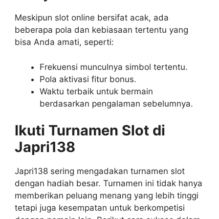
Meskipun slot online bersifat acak, ada
beberapa pola dan kebiasaan tertentu yang
bisa Anda amati, seperti:
Frekuensi munculnya simbol tertentu.
Pola aktivasi fitur bonus.
Waktu terbaik untuk bermain
berdasarkan pengalaman sebelumnya.
Ikuti Turnamen Slot di
Japri138
Japri138 sering mengadakan turnamen slot
dengan hadiah besar. Turnamen ini tidak hanya
memberikan peluang menang yang lebih tinggi
tetapi juga kesempatan untuk berkompetisi