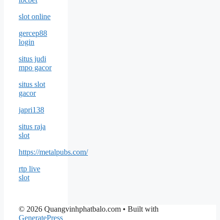
slot online
gercep88
login
situs judi
mpo gacor
situs slot
gacor
japri138
situs raja
slot
https://metalpubs.com/
rtp live
slot
© 2026 Quangvinhphatbalo.com
• Built with
GeneratePress