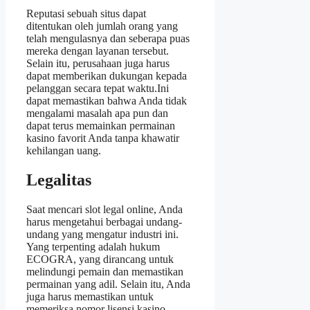
Reputasi sebuah situs dapat
ditentukan oleh jumlah orang yang
telah mengulasnya dan seberapa puas
mereka dengan layanan tersebut.
Selain itu, perusahaan juga harus
dapat memberikan dukungan kepada
pelanggan secara tepat waktu.Ini
dapat memastikan bahwa Anda tidak
mengalami masalah apa pun dan
dapat terus memainkan permainan
kasino favorit Anda tanpa khawatir
kehilangan uang.
Legalitas
Saat mencari slot legal online, Anda
harus mengetahui berbagai undang-
undang yang mengatur industri ini.
Yang terpenting adalah hukum
ECOGRA, yang dirancang untuk
melindungi pemain dan memastikan
permainan yang adil. Selain itu, Anda
juga harus memastikan untuk
memeriksa nomor lisensi kasino.