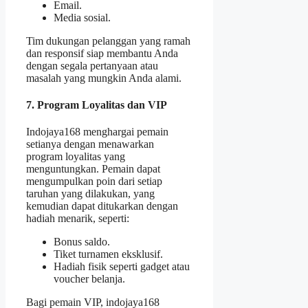
Email.
Media sosial.
Tim dukungan pelanggan yang ramah
dan responsif siap membantu Anda
dengan segala pertanyaan atau
masalah yang mungkin Anda alami.
7. Program Loyalitas dan VIP
Indojaya168 menghargai pemain
setianya dengan menawarkan
program loyalitas yang
menguntungkan. Pemain dapat
mengumpulkan poin dari setiap
taruhan yang dilakukan, yang
kemudian dapat ditukarkan dengan
hadiah menarik, seperti:
Bonus saldo.
Tiket turnamen eksklusif.
Hadiah fisik seperti gadget atau
voucher belanja.
Bagi pemain VIP, indojaya168