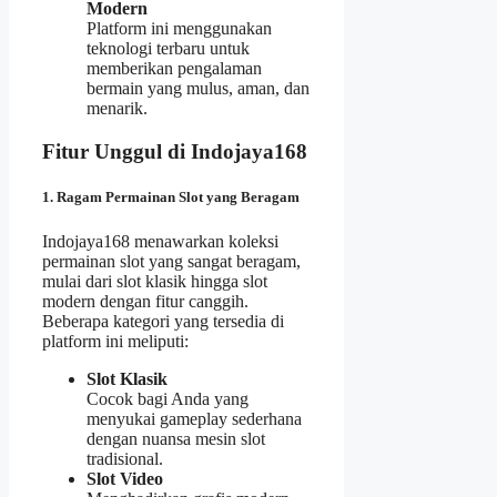
Modern
Platform ini menggunakan
teknologi terbaru untuk
memberikan pengalaman
bermain yang mulus, aman, dan
menarik.
Fitur Unggul di Indojaya168
1. Ragam Permainan Slot yang Beragam
Indojaya168 menawarkan koleksi
permainan slot yang sangat beragam,
mulai dari slot klasik hingga slot
modern dengan fitur canggih.
Beberapa kategori yang tersedia di
platform ini meliputi:
Slot Klasik
Cocok bagi Anda yang
menyukai gameplay sederhana
dengan nuansa mesin slot
tradisional.
Slot Video