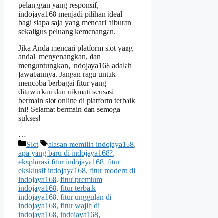
pelanggan yang responsif,
indojaya168 menjadi pilihan ideal
bagi siapa saja yang mencari hiburan
sekaligus peluang kemenangan.
Jika Anda mencari platform slot yang
andal, menyenangkan, dan
menguntungkan, indojaya168 adalah
jawabannya. Jangan ragu untuk
mencoba berbagai fitur yang
ditawarkan dan nikmati sensasi
bermain slot online di platform terbaik
ini! Selamat bermain dan semoga
sukses
!
…
Categories
Tags
Slot
alasan memilih indojaya168
,
apa yang baru di indojaya168?
,
eksplorasi fitur indojaya168
,
fitur
eksklusif indojaya168
,
fitur modern di
indojaya168
,
fitur premium
indojaya168
,
fitur terbaik
indojaya168
,
fitur unggulan di
indojaya168
,
fitur wajib di
indojaya168
,
indojaya168
,