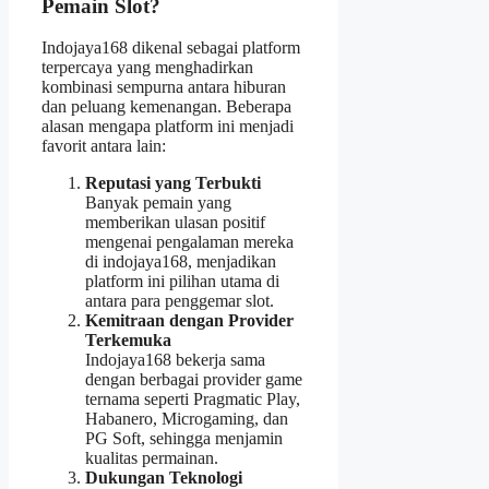
Pemain Slot?
Indojaya168 dikenal sebagai platform
terpercaya yang menghadirkan
kombinasi sempurna antara hiburan
dan peluang kemenangan. Beberapa
alasan mengapa platform ini menjadi
favorit antara lain:
Reputasi yang Terbukti
Banyak pemain yang
memberikan ulasan positif
mengenai pengalaman mereka
di indojaya168, menjadikan
platform ini pilihan utama di
antara para penggemar slot.
Kemitraan dengan Provider
Terkemuka
Indojaya168 bekerja sama
dengan berbagai provider game
ternama seperti Pragmatic Play,
Habanero, Microgaming, dan
PG Soft, sehingga menjamin
kualitas permainan.
Dukungan Teknologi