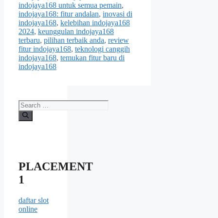
indojaya168 untuk semua pemain
,
indojaya168: fitur andalan
,
inovasi di
indojaya168
,
kelebihan indojaya168
2024
,
keunggulan indojaya168
terbaru
,
pilihan terbaik anda
,
review
fitur indojaya168
,
teknologi canggih
indojaya168
,
temukan fitur baru di
indojaya168
Search
for:
PLACEMENT
1
daftar slot
online