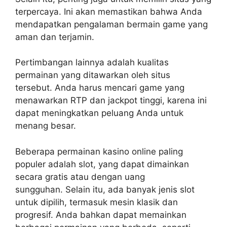
terpercaya. Ini akan memastikan bahwa Anda
mendapatkan pengalaman bermain game yang
aman dan terjamin.
Pertimbangan lainnya adalah kualitas
permainan yang ditawarkan oleh situs
tersebut. Anda harus mencari game yang
menawarkan RTP dan jackpot tinggi, karena ini
dapat meningkatkan peluang Anda untuk
menang besar.
Beberapa permainan kasino online paling
populer adalah slot, yang dapat dimainkan
secara gratis atau dengan uang
sungguhan. Selain itu, ada banyak jenis slot
untuk dipilih, termasuk mesin klasik dan
progresif. Anda bahkan dapat memainkan