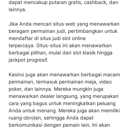
dapat mencakup putaran gratis, cashback, dan
lainnya.
Jika Anda mencari situs web yang menawarkan
beragam permainan judi, pertimbangkan untuk
mendaftar di situs judi slot online
terpercaya. Situs-situs ini akan menawarkan
berbagai pilihan, mulai dari slot klasik hingga
jackpot progresif.
Kasino juga akan menawarkan berbagai macam
permainan, termasuk permainan meja, video
poker, dan lainnya. Mereka mungkin juga
menawarkan dealer langsung, yang merupakan
cara yang bagus untuk meningkatkan peluang
Anda untuk menang. Mereka juga akan memiliki
ruang obrolan, sehingga Anda dapat
berkomunikasi dengan pemain lain. Ini akan