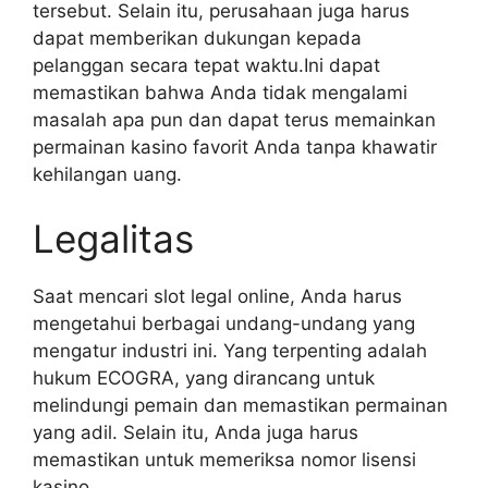
tersebut. Selain itu, perusahaan juga harus
dapat memberikan dukungan kepada
pelanggan secara tepat waktu.Ini dapat
memastikan bahwa Anda tidak mengalami
masalah apa pun dan dapat terus memainkan
permainan kasino favorit Anda tanpa khawatir
kehilangan uang.
Legalitas
Saat mencari slot legal online, Anda harus
mengetahui berbagai undang-undang yang
mengatur industri ini. Yang terpenting adalah
hukum ECOGRA, yang dirancang untuk
melindungi pemain dan memastikan permainan
yang adil. Selain itu, Anda juga harus
memastikan untuk memeriksa nomor lisensi
kasino.