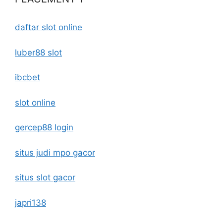
daftar slot online
luber88 slot
ibcbet
slot online
gercep88 login
situs judi mpo gacor
situs slot gacor
japri138