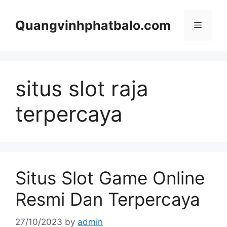
Skip
to
Quangvinhphatbalo.com
Menu
content
situs slot raja
terpercaya
Situs Slot Game Online
Resmi Dan Terpercaya
27/10/2023
by
admin