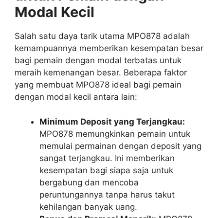
Modal Kecil
Salah satu daya tarik utama MPO878 adalah
kemampuannya memberikan kesempatan besar
bagi pemain dengan modal terbatas untuk
meraih kemenangan besar. Beberapa faktor
yang membuat MPO878 ideal bagi pemain
dengan modal kecil antara lain:
Minimum Deposit yang Terjangkau:
MPO878 memungkinkan pemain untuk
memulai permainan dengan deposit yang
sangat terjangkau. Ini memberikan
kesempatan bagi siapa saja untuk
bergabung dan mencoba
peruntungannya tanpa harus takut
kehilangan banyak uang.