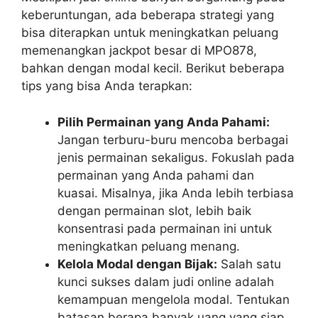
keberuntungan, ada beberapa strategi yang
bisa diterapkan untuk meningkatkan peluang
memenangkan jackpot besar di MPO878,
bahkan dengan modal kecil. Berikut beberapa
tips yang bisa Anda terapkan:
Pilih Permainan yang Anda Pahami:
Jangan terburu-buru mencoba berbagai
jenis permainan sekaligus. Fokuslah pada
permainan yang Anda pahami dan
kuasai. Misalnya, jika Anda lebih terbiasa
dengan permainan slot, lebih baik
konsentrasi pada permainan ini untuk
meningkatkan peluang menang.
Kelola Modal dengan Bijak:
Salah satu
kunci sukses dalam judi online adalah
kemampuan mengelola modal. Tentukan
batasan berapa banyak uang yang siap