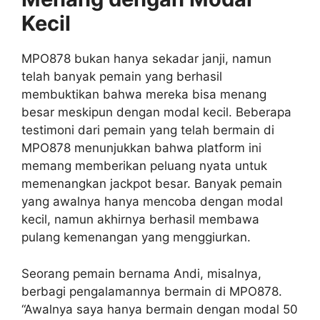
Kecil
MPO878 bukan hanya sekadar janji, namun
telah banyak pemain yang berhasil
membuktikan bahwa mereka bisa menang
besar meskipun dengan modal kecil. Beberapa
testimoni dari pemain yang telah bermain di
MPO878 menunjukkan bahwa platform ini
memang memberikan peluang nyata untuk
memenangkan jackpot besar. Banyak pemain
yang awalnya hanya mencoba dengan modal
kecil, namun akhirnya berhasil membawa
pulang kemenangan yang menggiurkan.
Seorang pemain bernama Andi, misalnya,
berbagi pengalamannya bermain di MPO878.
“Awalnya saya hanya bermain dengan modal 50