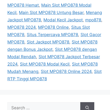
MPO878 Hemat
,
Main Slot MPO878 Modal
Kecil
,
Main Slot MPO878 Untung Besar
,
Menang
Jackpot MPO878
,
Modal Kecil Jackpot
,
mpo878
,
MPO878 2024
,
MPO878 Online
,
Situs Slot
MPO878
,
Situs Terpercaya MPO878
,
Slot Gacor
MPO878
,
Slot Jackpot MPO878
,
Slot MPO878
dengan Bonus Jackpot
,
Slot MPO878 dengan
Modal Rendah
,
Slot MPO878 Jackpot Terbesar
2024
,
Slot MPO878 Modal Kecil
,
Slot MPO878
Mudah Menang
,
Slot MPO878 Online 2024
,
Slot
RTP Tinggi MPO878
Search