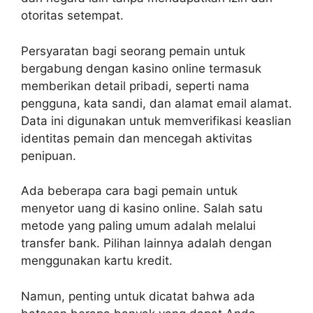
otoritas setempat.
Persyaratan bagi seorang pemain untuk
bergabung dengan kasino online termasuk
memberikan detail pribadi, seperti nama
pengguna, kata sandi, dan alamat email alamat.
Data ini digunakan untuk memverifikasi keaslian
identitas pemain dan mencegah aktivitas
penipuan.
Ada beberapa cara bagi pemain untuk
menyetor uang di kasino online. Salah satu
metode yang paling umum adalah melalui
transfer bank. Pilihan lainnya adalah dengan
menggunakan kartu kredit.
Namun, penting untuk dicatat bahwa ada