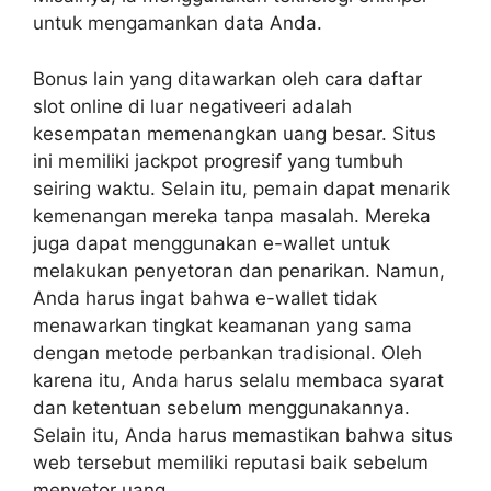
untuk mengamankan data Anda.
Bonus lain yang ditawarkan oleh cara daftar
slot online di luar negativeeri adalah
kesempatan memenangkan uang besar. Situs
ini memiliki jackpot progresif yang tumbuh
seiring waktu. Selain itu, pemain dapat menarik
kemenangan mereka tanpa masalah. Mereka
juga dapat menggunakan e-wallet untuk
melakukan penyetoran dan penarikan. Namun,
Anda harus ingat bahwa e-wallet tidak
menawarkan tingkat keamanan yang sama
dengan metode perbankan tradisional. Oleh
karena itu, Anda harus selalu membaca syarat
dan ketentuan sebelum menggunakannya.
Selain itu, Anda harus memastikan bahwa situs
web tersebut memiliki reputasi baik sebelum
menyetor uang.