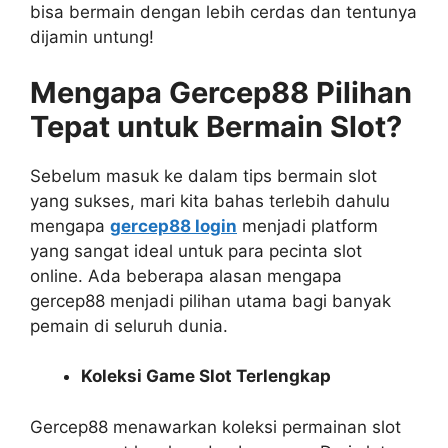
bisa bermain dengan lebih cerdas dan tentunya
dijamin untung!
Mengapa Gercep88 Pilihan
Tepat untuk Bermain Slot?
Sebelum masuk ke dalam tips bermain slot
yang sukses, mari kita bahas terlebih dahulu
mengapa
gercep88 login
menjadi platform
yang sangat ideal untuk para pecinta slot
online. Ada beberapa alasan mengapa
gercep88 menjadi pilihan utama bagi banyak
pemain di seluruh dunia.
Koleksi Game Slot Terlengkap
Gercep88 menawarkan koleksi permainan slot