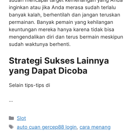
sudah mencapai target kemenangan yang Anda
inginkan atau jika Anda merasa sudah terlalu
banyak kalah, berhentilah dan jangan teruskan
permainan. Banyak pemain yang kehilangan
keuntungan mereka hanya karena tidak bisa
mengendalikan diri dan terus bermain meskipun
sudah waktunya berhenti.
Strategi Sukses Lainnya
yang Dapat Dicoba
Selain tips-tips di
…
Categories
Slot
Tags
auto cuan gercep88 login
,
cara menang