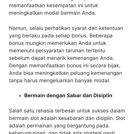
memanfaatkan kesempatan ini untuk
meningkatkan modal bermain Anda.
Namun, selalu perhatikan syarat dan ketentuan
yang berlaku pada setiap bonus. Beberapa
bonus mungkin memerlukan Anda untuk
memenuhi persyaratan taruhan tertentu
sebelum dapat menarik kemenangan Anda.
Dengan memanfaatkan bonus ini secara bijak,
Anda bisa meningkatkan peluang kemenangan
tanpa harus mengeluarkan banyak modal.
Bermain dengan Sabar dan Disiplin
Salah satu rahasia terbesar untuk sukses dalam
bermain slot adalah kesabaran dan disiplin. Slot
adalah permainan yang bergantung pada
keberuntungan, dan tidak ada strategi pasti