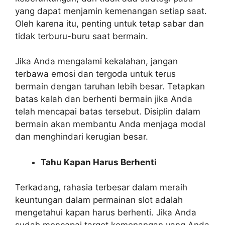
yang dapat menjamin kemenangan setiap saat.
Oleh karena itu, penting untuk tetap sabar dan
tidak terburu-buru saat bermain.
Jika Anda mengalami kekalahan, jangan
terbawa emosi dan tergoda untuk terus
bermain dengan taruhan lebih besar. Tetapkan
batas kalah dan berhenti bermain jika Anda
telah mencapai batas tersebut. Disiplin dalam
bermain akan membantu Anda menjaga modal
dan menghindari kerugian besar.
Tahu Kapan Harus Berhenti
Terkadang, rahasia terbesar dalam meraih
keuntungan dalam permainan slot adalah
mengetahui kapan harus berhenti. Jika Anda