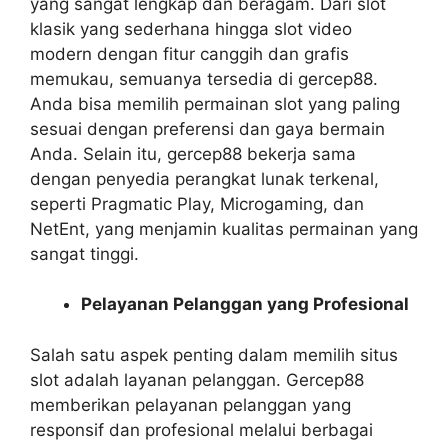
yang sangat lengkap dan beragam. Dari slot
klasik yang sederhana hingga slot video
modern dengan fitur canggih dan grafis
memukau, semuanya tersedia di gercep88.
Anda bisa memilih permainan slot yang paling
sesuai dengan preferensi dan gaya bermain
Anda. Selain itu, gercep88 bekerja sama
dengan penyedia perangkat lunak terkenal,
seperti Pragmatic Play, Microgaming, dan
NetEnt, yang menjamin kualitas permainan yang
sangat tinggi.
Pelayanan Pelanggan yang Profesional
Salah satu aspek penting dalam memilih situs
slot adalah layanan pelanggan. Gercep88
memberikan pelayanan pelanggan yang
responsif dan profesional melalui berbagai