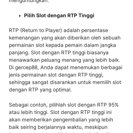
menguntungkan.
Pilih Slot dengan RTP Tinggi
RTP (Return to Player) adalah persentase
kemenangan yang akan diberikan oleh sebuah
permainan slot kepada pemain dalam jangka
panjang. Slot dengan RTP tinggi biasanya
menawarkan peluang menang yang lebih baik.
Di gercep88, Anda dapat menemukan berbagai
jenis permainan slot dengan RTP tinggi,
sehingga sangat disarankan untuk memilih slot
dengan RTP yang optimal.
Sebagai contoh, pilihlah slot dengan RTP 95%
atau lebih tinggi. Slot dengan RTP tinggi ini
akan memberikan pengembalian yang lebih
baik seiring berjalannya waktu, meskipun