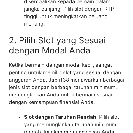
dikembalikan kepada pemain dalam
jangka panjang. Pilih slot dengan RTP
tinggi untuk meningkatkan peluang
menang.
2. Pilih Slot yang Sesuai
dengan Modal Anda
Ketika bermain dengan modal kecil, sangat
penting untuk memilih slot yang sesuai dengan
anggaran Anda. Japri138 menawarkan berbagai
jenis slot dengan berbagai taruhan minimum,
memungkinkan Anda untuk bermain sesuai
dengan kemampuan finansial Anda.
Slot dengan Taruhan Rendah
: Pilih slot
yang memungkinkan taruhan minimum
rendah. Ini akan memungkinkan Anda