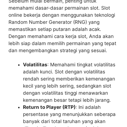
Sebelum mulai bermain, penting untuk
memahami dasar-dasar permainan slot. Slot
online bekerja dengan menggunakan teknologi
Random Number Generator (RNG) yang
memastikan setiap putaran adalah acak.
Dengan memahami cara kerja slot, Anda akan
lebih siap dalam memilih permainan yang tepat
dan mengembangkan strategi yang sesuai.
Volatilitas
: Memahami tingkat volatilitas
adalah kunci. Slot dengan volatilitas
rendah sering memberikan kemenangan
kecil yang lebih sering, sedangkan slot
dengan volatilitas tinggi menawarkan
kemenangan besar tetapi lebih jarang.
Return to Player (RTP)
: Ini adalah
persentase yang menunjukkan seberapa
banyak dari total taruhan yang akan