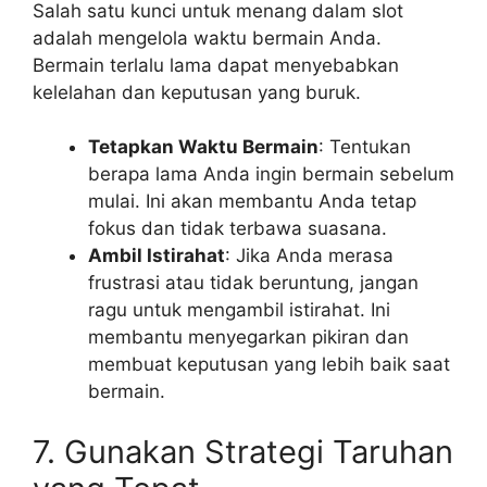
Salah satu kunci untuk menang dalam slot
adalah mengelola waktu bermain Anda.
Bermain terlalu lama dapat menyebabkan
kelelahan dan keputusan yang buruk.
Tetapkan Waktu Bermain
: Tentukan
berapa lama Anda ingin bermain sebelum
mulai. Ini akan membantu Anda tetap
fokus dan tidak terbawa suasana.
Ambil Istirahat
: Jika Anda merasa
frustrasi atau tidak beruntung, jangan
ragu untuk mengambil istirahat. Ini
membantu menyegarkan pikiran dan
membuat keputusan yang lebih baik saat
bermain.
7. Gunakan Strategi Taruhan