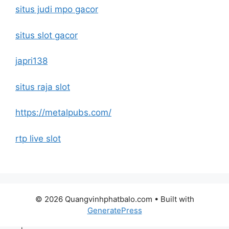
situs judi mpo gacor
situs slot gacor
japri138
situs raja slot
https://metalpubs.com/
rtp live slot
© 2026 Quangvinhphatbalo.com
• Built with
GeneratePress