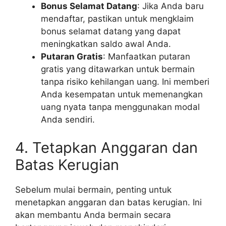
Bonus Selamat Datang
: Jika Anda baru
mendaftar, pastikan untuk mengklaim
bonus selamat datang yang dapat
meningkatkan saldo awal Anda.
Putaran Gratis
: Manfaatkan putaran
gratis yang ditawarkan untuk bermain
tanpa risiko kehilangan uang. Ini memberi
Anda kesempatan untuk memenangkan
uang nyata tanpa menggunakan modal
Anda sendiri.
4. Tetapkan Anggaran dan
Batas Kerugian
Sebelum mulai bermain, penting untuk
menetapkan anggaran dan batas kerugian. Ini
akan membantu Anda bermain secara