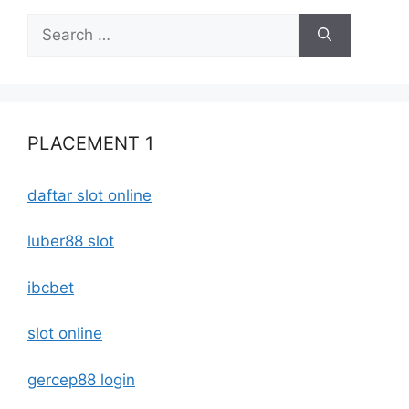
Search
for:
PLACEMENT 1
daftar slot online
luber88 slot
ibcbet
slot online
gercep88 login