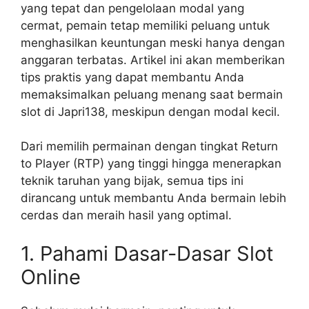
yang tepat dan pengelolaan modal yang
cermat, pemain tetap memiliki peluang untuk
menghasilkan keuntungan meski hanya dengan
anggaran terbatas. Artikel ini akan memberikan
tips praktis yang dapat membantu Anda
memaksimalkan peluang menang saat bermain
slot di Japri138, meskipun dengan modal kecil.
Dari memilih permainan dengan tingkat Return
to Player (RTP) yang tinggi hingga menerapkan
teknik taruhan yang bijak, semua tips ini
dirancang untuk membantu Anda bermain lebih
cerdas dan meraih hasil yang optimal.
1. Pahami Dasar-Dasar Slot
Online