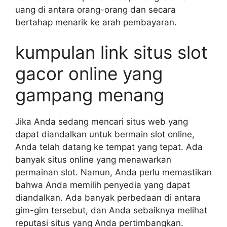
uang di antara orang-orang dan secara
bertahap menarik ke arah pembayaran.
kumpulan link situs slot
gacor online yang
gampang menang
Jika Anda sedang mencari situs web yang
dapat diandalkan untuk bermain slot online,
Anda telah datang ke tempat yang tepat. Ada
banyak situs online yang menawarkan
permainan slot. Namun, Anda perlu memastikan
bahwa Anda memilih penyedia yang dapat
diandalkan. Ada banyak perbedaan di antara
gim-gim tersebut, dan Anda sebaiknya melihat
reputasi situs yang Anda pertimbangkan.