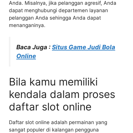
Anda. Misalnya, jika pelanggan agresif, Anda
dapat menghubungi departemen layanan
pelanggan Anda sehingga Anda dapat
menanganinya.
Baca Juga :
Situs Game Judi Bola
Online
Bila kamu memiliki
kendala dalam proses
daftar slot online
Daftar slot online adalah permainan yang
sangat populer di kalangan pengguna