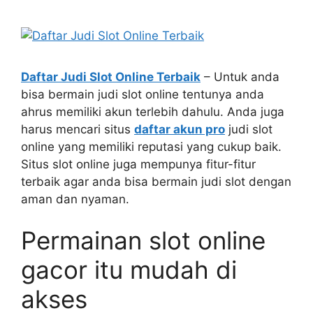
Daftar Judi Slot Online Terbaik
– Untuk anda
bisa bermain judi slot online tentunya anda
ahrus memiliki akun terlebih dahulu. Anda juga
harus mencari situs
daftar akun pro
judi slot
online yang memiliki reputasi yang cukup baik.
Situs slot online juga mempunya fitur-fitur
terbaik agar anda bisa bermain judi slot dengan
aman dan nyaman.
Permainan slot online
gacor itu mudah di
akses