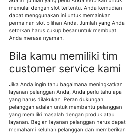
adalah jumlah yang perlu Anda setorkan untuk
memulai dengan slot tertentu. Anda kemudian
dapat menggunakan ini untuk memainkan
permainan slot pilihan Anda. Jumlah yang Anda
setorkan harus cukup besar untuk membuat
Anda merasa nyaman.
Bila kamu memiliki tim
customer service kami
Jika Anda ingin tahu bagaimana meningkatkan
layanan pelanggan Anda, Anda perlu tahu apa
yang harus dilakukan. Peran dukungan
pelanggan adalah untuk membantu pelanggan
yang memiliki masalah dengan produk atau
layanan. Bagian layanan pelanggan harus dapat
memahami keluhan pelanggan dan memberikan