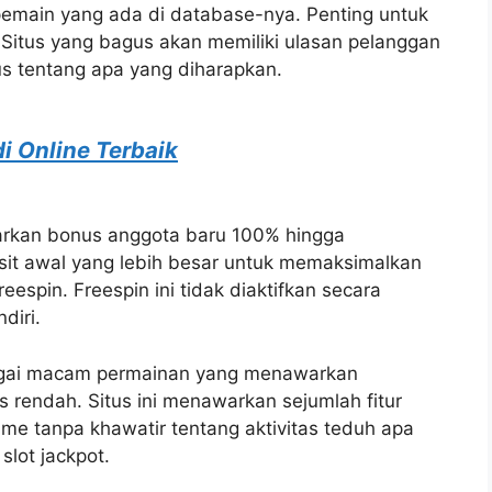
h pemain yang ada di database-nya. Penting untuk
r. Situs yang bagus akan memiliki ulasan pelanggan
s tentang apa yang diharapkan.
i Online Terbaik
arkan bonus anggota baru 100% hingga
it awal yang lebih besar untuk memaksimalkan
espin. Freespin ini tidak diaktifkan secara
diri.
erbagai macam permainan yang menawarkan
 rendah. Situs ini menawarkan sejumlah fitur
 tanpa khawatir tentang aktivitas teduh apa
slot jackpot.