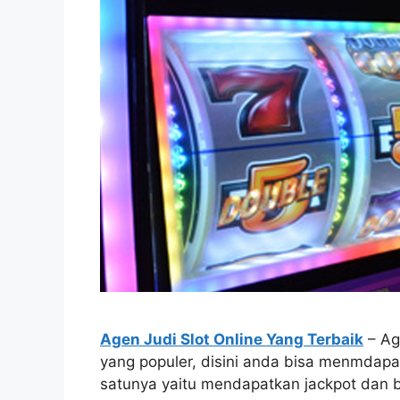
Agen Judi Slot Online Yang Terbaik
– Ag
yang populer, disini anda bisa menmdap
satunya yaitu mendapatkan jackpot dan 