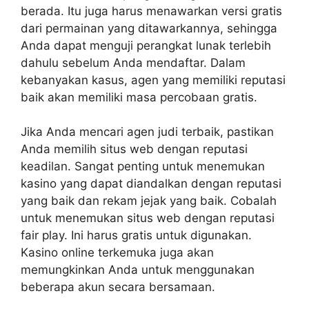
berada. Itu juga harus menawarkan versi gratis
dari permainan yang ditawarkannya, sehingga
Anda dapat menguji perangkat lunak terlebih
dahulu sebelum Anda mendaftar. Dalam
kebanyakan kasus, agen yang memiliki reputasi
baik akan memiliki masa percobaan gratis.
Jika Anda mencari agen judi terbaik, pastikan
Anda memilih situs web dengan reputasi
keadilan. Sangat penting untuk menemukan
kasino yang dapat diandalkan dengan reputasi
yang baik dan rekam jejak yang baik. Cobalah
untuk menemukan situs web dengan reputasi
fair play. Ini harus gratis untuk digunakan.
Kasino online terkemuka juga akan
memungkinkan Anda untuk menggunakan
beberapa akun secara bersamaan.