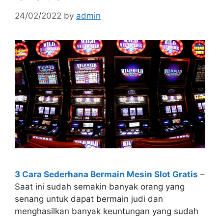
24/02/2022
by
admin
3 Cara Sederhana Bermain Mesin Slot Gratis
–
Saat ini sudah semakin banyak orang yang
senang untuk dapat bermain judi dan
menghasilkan banyak keuntungan yang sudah