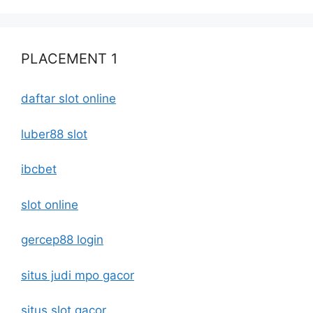
PLACEMENT 1
daftar slot online
luber88 slot
ibcbet
slot online
gercep88 login
situs judi mpo gacor
situs slot gacor