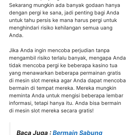
Sekarang mungkin ada banyak godaan hanya
dengan pergi ke sana, jadi penting bagi Anda
untuk tahu persis ke mana harus pergi untuk
menghindari risiko kehilangan semua uang
Anda.
Jika Anda ingin mencoba perjudian tanpa
mengambil risiko terlalu banyak, mengapa Anda
tidak mencoba pergi ke beberapa kasino tua
yang menawarkan beberapa permainan gratis
di mesin slot mereka agar Anda dapat mencoba
bermain di tempat mereka. Mereka mungkin
meminta Anda untuk mengisi beberapa lembar
informasi, tetapi hanya itu. Anda bisa bermain
di mesin slot mereka secara gratis!
Baca Juga :
Bermain Sabung