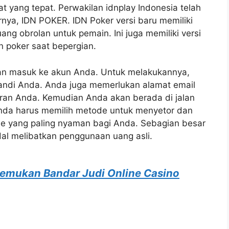
t yang tepat. Perwakilan idnplay Indonesia telah
ernya, IDN POKER. IDN Poker versi baru memiliki
ng obrolan untuk pemain. Ini juga memiliki versi
 poker saat bepergian.
an masuk ke akun Anda. Untuk melakukannya,
andi Anda. Anda juga memerlukan alamat email
aran Anda. Kemudian Anda akan berada di jalan
Anda harus memilih metode untuk menyetor dan
e yang paling nyaman bagi Anda. Sebagian besar
al melibatkan penggunaan uang asli.
emukan Bandar Judi Online Casino