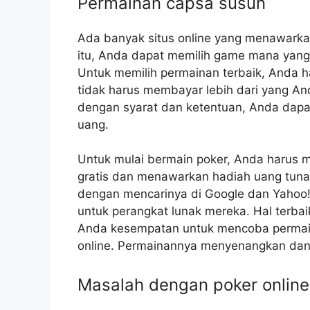
Permainan capsa susun
Ada banyak situs online yang menawarkan 
itu, Anda dapat memilih game mana yang
Untuk memilih permainan terbaik, Anda 
tidak harus membayar lebih dari yang An
dengan syarat dan ketentuan, Anda dap
uang.
Untuk mulai bermain poker, Anda harus m
gratis dan menawarkan hadiah uang tun
dengan mencarinya di Google dan Yahoo!
untuk perangkat lunak mereka. Hal terbai
Anda kesempatan untuk mencoba permai
online. Permainannya menyenangkan dan
Masalah dengan poker online