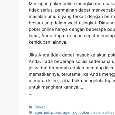
Meskipun poker online mungkin merupak
tidak serius, permainan dapat menyebab
masalah umum yang terkait dengan berma
besar uang dalam waktu singkat. Dimun
poker online hanya dengan beberapa pou
lama, Anda dapat dengan cepat menumpu
kehidupan lainnya.
Jika Anda tidak dapat masuk ke akun po
Anda. , ada beberapa solusi sederhana un
jelas dan termudah adalah menutup klien 
mematikannya, terutama jika Anda menggu
menutup klien, coba buka pengelola tugas d
untuk menghentikannya.…
…
Categories
Poker
Tags
agen judi poker
,
agen judi poker online
,
aplikas