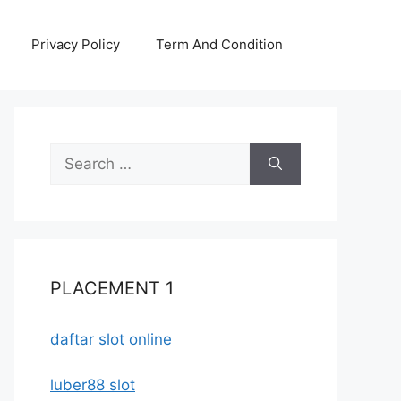
Privacy Policy
Term And Condition
Search
for:
PLACEMENT 1
daftar slot online
luber88 slot