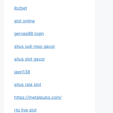
ibcbet
slot online
gercep88 login
situs judi mpo gacor
situs slot gacor
japri138
situs raja slot
https://metalpubs.com/
rtp live slot