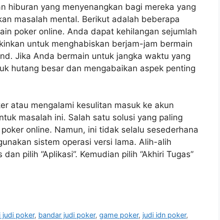
an hiburan yang menyenangkan bagi mereka yang
kan masalah mental. Berikut adalah beberapa
in poker online. Anda dapat kehilangan sejumlah
gkinkan untuk menghabiskan berjam-jam bermain
nd. Jika Anda bermain untuk jangka waktu yang
k hutang besar dan mengabaikan aspek penting
ker atau mengalami kesulitan masuk ke akun
tuk masalah ini. Salah satu solusi yang paling
poker online. Namun, ini tidak selalu sesederhana
nakan sistem operasi versi lama. Alih-alih
an pilih “Aplikasi”. Kemudian pilih “Akhiri Tugas”
i judi poker
,
bandar judi poker
,
game poker
,
judi idn poker
,