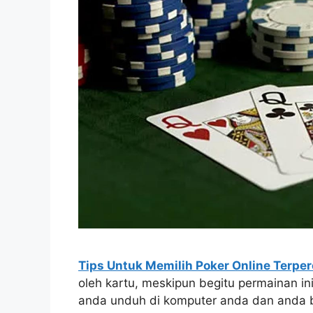
Tips Untuk Memilih Poker Online Terpe
oleh kartu, meskipun begitu permainan in
anda unduh di komputer anda dan anda