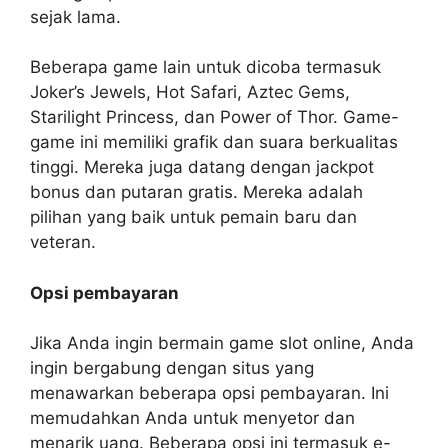
sejak lama.
Beberapa game lain untuk dicoba termasuk
Joker’s Jewels, Hot Safari, Aztec Gems,
Starilight Princess, dan Power of Thor. Game-
game ini memiliki grafik dan suara berkualitas
tinggi. Mereka juga datang dengan jackpot
bonus dan putaran gratis. Mereka adalah
pilihan yang baik untuk pemain baru dan
veteran.
Opsi pembayaran
Jika Anda ingin bermain game slot online, Anda
ingin bergabung dengan situs yang
menawarkan beberapa opsi pembayaran. Ini
memudahkan Anda untuk menyetor dan
menarik uang. Beberapa opsi ini termasuk e-