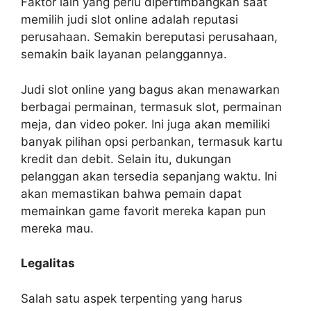
Faktor lain yang perlu dipertimbangkan saat
memilih judi slot online adalah reputasi
perusahaan. Semakin bereputasi perusahaan,
semakin baik layanan pelanggannya.
Judi slot online yang bagus akan menawarkan
berbagai permainan, termasuk slot, permainan
meja, dan video poker. Ini juga akan memiliki
banyak pilihan opsi perbankan, termasuk kartu
kredit dan debit. Selain itu, dukungan
pelanggan akan tersedia sepanjang waktu. Ini
akan memastikan bahwa pemain dapat
memainkan game favorit mereka kapan pun
mereka mau.
Legalitas
Salah satu aspek terpenting yang harus