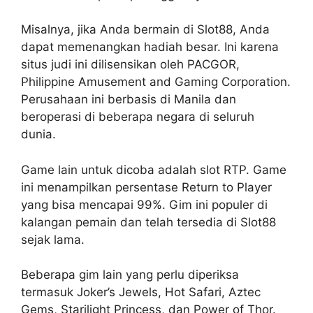
Misalnya, jika Anda bermain di Slot88, Anda
dapat memenangkan hadiah besar. Ini karena
situs judi ini dilisensikan oleh PACGOR,
Philippine Amusement and Gaming Corporation.
Perusahaan ini berbasis di Manila dan
beroperasi di beberapa negara di seluruh
dunia.
Game lain untuk dicoba adalah slot RTP. Game
ini menampilkan persentase Return to Player
yang bisa mencapai 99%. Gim ini populer di
kalangan pemain dan telah tersedia di Slot88
sejak lama.
Beberapa gim lain yang perlu diperiksa
termasuk Joker’s Jewels, Hot Safari, Aztec
Gems, Starilight Princess, dan Power of Thor.