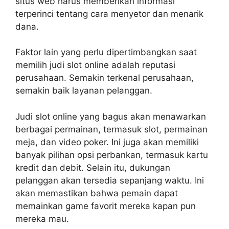
situs web harus memberikan informasi
terperinci tentang cara menyetor dan menarik
dana.
Faktor lain yang perlu dipertimbangkan saat
memilih judi slot online adalah reputasi
perusahaan. Semakin terkenal perusahaan,
semakin baik layanan pelanggan.
Judi slot online yang bagus akan menawarkan
berbagai permainan, termasuk slot, permainan
meja, dan video poker. Ini juga akan memiliki
banyak pilihan opsi perbankan, termasuk kartu
kredit dan debit. Selain itu, dukungan
pelanggan akan tersedia sepanjang waktu. Ini
akan memastikan bahwa pemain dapat
memainkan game favorit mereka kapan pun
mereka mau.