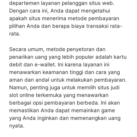
departemen layanan pelanggan situs web.
Dengan cara ini, Anda dapat mengetahui
apakah situs menerima metode pembayaran
pilihan Anda dan berapa biaya transaksi rata-
rata.
Secara umum, metode penyetoran dan
penarikan uang yang lebih populer adalah kartu
debit dan e-wallet. Ini karena layanan ini
menawarkan keamanan tinggi dan cara yang
aman dan andal untuk melakukan pembayaran.
Namun, penting juga untuk memilih situs judi
slot online terkemuka yang menawarkan
berbagai opsi pembayaran berbeda. Ini akan
memastikan Anda dapat memainkan game
yang Anda inginkan dan memenangkan uang
nyata.