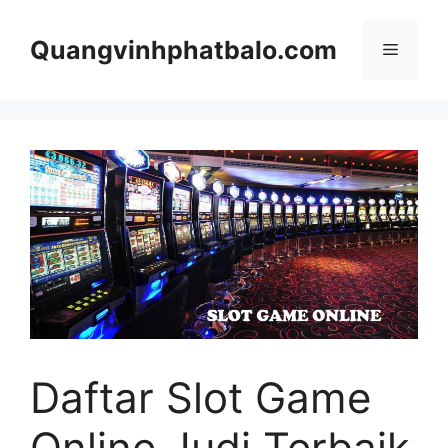
Skip
to
Quangvinhphatbalo.com
Menu
content
Daftar Slot Game
Online Judi Terbaik