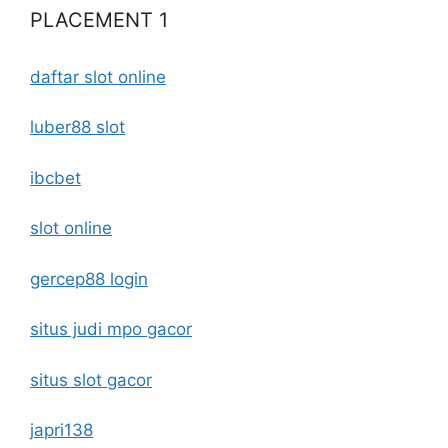
PLACEMENT 1
daftar slot online
luber88 slot
ibcbet
slot online
gercep88 login
situs judi mpo gacor
situs slot gacor
japri138