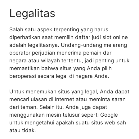
Legalitas
Salah satu aspek terpenting yang harus
diperhatikan saat memilih daftar judi slot online
adalah legalitasnya. Undang-undang melarang
operator perjudian menerima pemain dari
negara atau wilayah tertentu, jadi penting untuk
memastikan bahwa situs yang Anda pilih
beroperasi secara legal di negara Anda.
Untuk menemukan situs yang legal, Anda dapat
mencari ulasan di Internet atau meminta saran
dari teman. Selain itu, Anda juga dapat
menggunakan mesin telusur seperti Google
untuk mengetahui apakah suatu situs web sah
atau tidak.