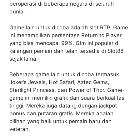
beroperasi di beberapa negara di seluruh
dunia.
Game lain untuk dicoba adalah slot RTP. Game
ini menampilkan persentase Return to Player
yang bisa mencapai 99%. Gim ini populer di
kalangan pemain dan telah tersedia di Slot88
sejak lama.
Beberapa game lain untuk dicoba termasuk
Joker’s Jewels, Hot Safari, Aztec Gems,
Starilight Princess, dan Power of Thor. Game-
game ini memiliki grafik dan suara berkualitas
tinggi. Mereka juga datang dengan jackpot
bonus dan putaran gratis. Mereka adalah
pilihan yang baik untuk pemain baru dan
veteran.