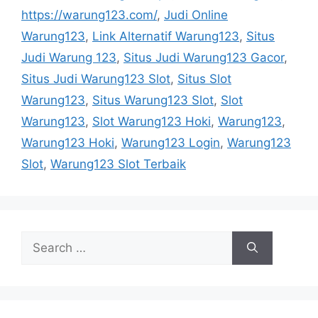
https://warung123.com/
,
Judi Online
Warung123
,
Link Alternatif Warung123
,
Situs
Judi Warung 123
,
Situs Judi Warung123 Gacor
,
Situs Judi Warung123 Slot
,
Situs Slot
Warung123
,
Situs Warung123 Slot
,
Slot
Warung123
,
Slot Warung123 Hoki
,
Warung123
,
Warung123 Hoki
,
Warung123 Login
,
Warung123
Slot
,
Warung123 Slot Terbaik
Search
for: