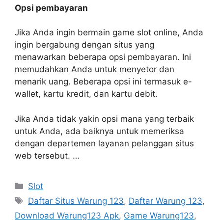
Opsi pembayaran
Jika Anda ingin bermain game slot online, Anda
ingin bergabung dengan situs yang
menawarkan beberapa opsi pembayaran. Ini
memudahkan Anda untuk menyetor dan
menarik uang. Beberapa opsi ini termasuk e-
wallet, kartu kredit, dan kartu debit.
Jika Anda tidak yakin opsi mana yang terbaik
untuk Anda, ada baiknya untuk memeriksa
dengan departemen layanan pelanggan situs
web tersebut. …
Categories
Slot
Tags
Daftar Situs Warung 123
,
Daftar Warung 123
,
Download Warung123 Apk
,
Game Warung123
,