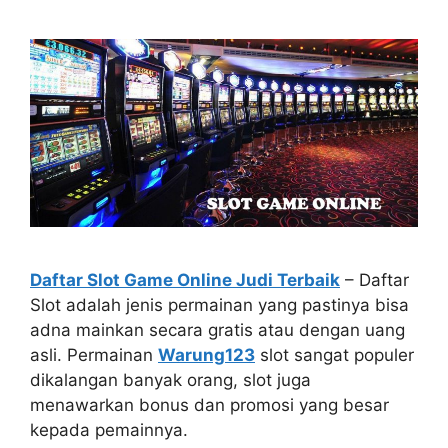
Daftar Slot Game Online Judi Terbaik
– Daftar
Slot adalah jenis permainan yang pastinya bisa
adna mainkan secara gratis atau dengan uang
asli. Permainan
Warung123
slot sangat populer
dikalangan banyak orang, slot juga
menawarkan bonus dan promosi yang besar
kepada pemainnya.