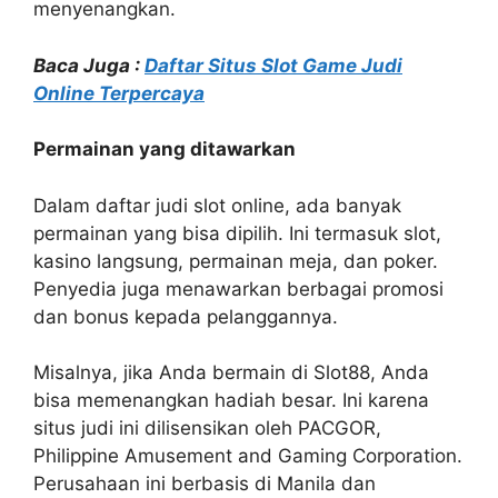
menyenangkan.
Baca Juga :
Daftar Situs Slot Game Judi
Online Terpercaya
Permainan yang ditawarkan
Dalam daftar judi slot online, ada banyak
permainan yang bisa dipilih. Ini termasuk slot,
kasino langsung, permainan meja, dan poker.
Penyedia juga menawarkan berbagai promosi
dan bonus kepada pelanggannya.
Misalnya, jika Anda bermain di Slot88, Anda
bisa memenangkan hadiah besar. Ini karena
situs judi ini dilisensikan oleh PACGOR,
Philippine Amusement and Gaming Corporation.
Perusahaan ini berbasis di Manila dan