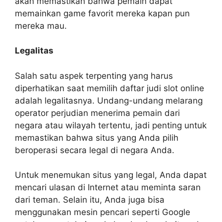
akan memastikan bahwa pemain dapat
memainkan game favorit mereka kapan pun
mereka mau.
Legalitas
Salah satu aspek terpenting yang harus
diperhatikan saat memilih daftar judi slot online
adalah legalitasnya. Undang-undang melarang
operator perjudian menerima pemain dari
negara atau wilayah tertentu, jadi penting untuk
memastikan bahwa situs yang Anda pilih
beroperasi secara legal di negara Anda.
Untuk menemukan situs yang legal, Anda dapat
mencari ulasan di Internet atau meminta saran
dari teman. Selain itu, Anda juga bisa
menggunakan mesin pencari seperti Google