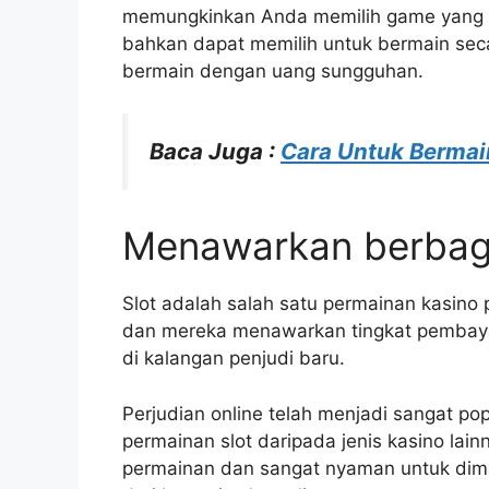
memungkinkan Anda memilih game yang 
bahkan dapat memilih untuk bermain sec
bermain dengan uang sungguhan.
Baca Juga :
Cara Untuk Bermai
Menawarkan berbag
Slot adalah salah satu permainan kasino 
dan mereka menawarkan tingkat pembayar
di kalangan penjudi baru.
Perjudian online telah menjadi sangat po
permainan slot daripada jenis kasino lai
permainan dan sangat nyaman untuk dim