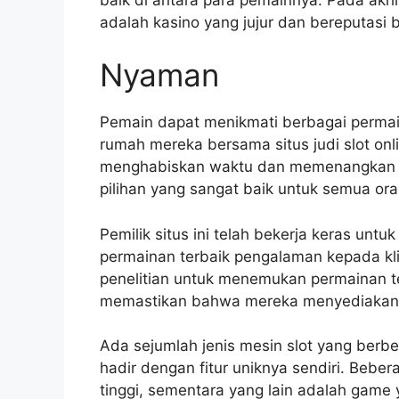
adalah kasino yang jujur dan bereputasi bai
Nyaman
Pemain dapat menikmati berbagai perma
rumah mereka bersama situs judi slot onl
menghabiskan waktu dan memenangkan u
pilihan yang sangat baik untuk semua ora
Pemilik situs ini telah bekerja keras u
permainan terbaik pengalaman kepada kl
penelitian untuk menemukan permainan te
memastikan bahwa mereka menyediakan l
Ada sejumlah jenis mesin slot yang berb
hadir dengan fitur uniknya sendiri. Bebe
tinggi, sementara yang lain adalah game y