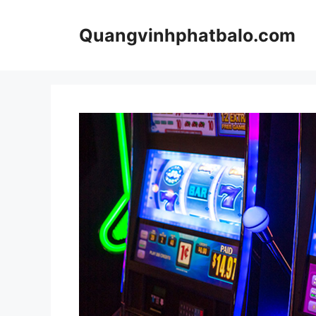
Skip
to
Quangvinhphatbalo.com
content