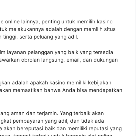
 online lainnya, penting untuk memilih kasino
ntuk melakukannya adalah dengan memilih situs
nggi, serta peluang yang adil.
tim layanan pelanggan yang baik yang tersedia
nawarkan obrolan langsung, email, dan dukungan
gkan adalah apakah kasino memiliki kebijakan
ni akan memastikan bahwa Anda bisa mendapatkan
yang aman dan terjamin. Yang terbaik akan
ngkat pembayaran yang adil, dan tidak ada
a akan bereputasi baik dan memiliki reputasi yang
rnya, tempat terbaik untuk bermain slot online