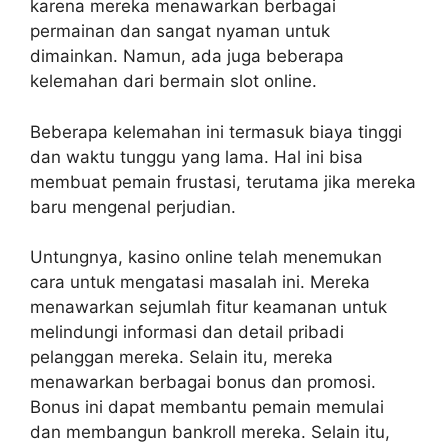
karena mereka menawarkan berbagai
permainan dan sangat nyaman untuk
dimainkan. Namun, ada juga beberapa
kelemahan dari bermain slot online.
Beberapa kelemahan ini termasuk biaya tinggi
dan waktu tunggu yang lama. Hal ini bisa
membuat pemain frustasi, terutama jika mereka
baru mengenal perjudian.
Untungnya, kasino online telah menemukan
cara untuk mengatasi masalah ini. Mereka
menawarkan sejumlah fitur keamanan untuk
melindungi informasi dan detail pribadi
pelanggan mereka. Selain itu, mereka
menawarkan berbagai bonus dan promosi.
Bonus ini dapat membantu pemain memulai
dan membangun bankroll mereka. Selain itu,