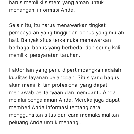
harus memiliki sistem yang aman untuk
menangani informasi Anda.
Selain itu, itu harus menawarkan tingkat
pembayaran yang tinggi dan bonus yang murah
hati. Banyak situs terkemuka menawarkan
berbagai bonus yang berbeda, dan sering kali
memiliki persyaratan taruhan.
Faktor lain yang perlu dipertimbangkan adalah
kualitas layanan pelanggan. Situs yang bagus
akan memiliki tim profesional yang dapat
menjawab pertanyaan dan membantu Anda
melalui pengalaman Anda. Mereka juga dapat
memberi Anda informasi tentang cara
menggunakan situs dan cara memaksimalkan
peluang Anda untuk menang.…