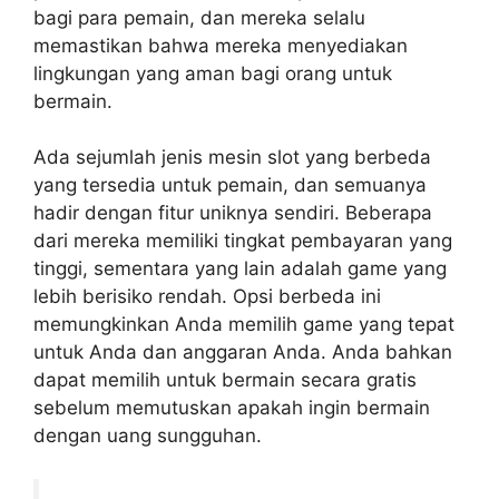
bagi para pemain, dan mereka selalu
memastikan bahwa mereka menyediakan
lingkungan yang aman bagi orang untuk
bermain.
Ada sejumlah jenis mesin slot yang berbeda
yang tersedia untuk pemain, dan semuanya
hadir dengan fitur uniknya sendiri. Beberapa
dari mereka memiliki tingkat pembayaran yang
tinggi, sementara yang lain adalah game yang
lebih berisiko rendah. Opsi berbeda ini
memungkinkan Anda memilih game yang tepat
untuk Anda dan anggaran Anda. Anda bahkan
dapat memilih untuk bermain secara gratis
sebelum memutuskan apakah ingin bermain
dengan uang sungguhan.