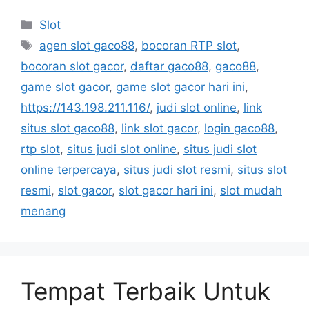
Categories
Slot
Tags
agen slot gaco88
,
bocoran RTP slot
,
bocoran slot gacor
,
daftar gaco88
,
gaco88
,
game slot gacor
,
game slot gacor hari ini
,
https://143.198.211.116/
,
judi slot online
,
link
situs slot gaco88
,
link slot gacor
,
login gaco88
,
rtp slot
,
situs judi slot online
,
situs judi slot
online terpercaya
,
situs judi slot resmi
,
situs slot
resmi
,
slot gacor
,
slot gacor hari ini
,
slot mudah
menang
Tempat Terbaik Untuk