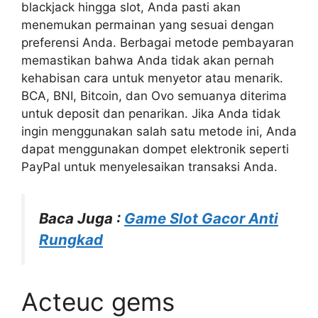
blackjack hingga slot, Anda pasti akan
menemukan permainan yang sesuai dengan
preferensi Anda. Berbagai metode pembayaran
memastikan bahwa Anda tidak akan pernah
kehabisan cara untuk menyetor atau menarik.
BCA, BNI, Bitcoin, dan Ovo semuanya diterima
untuk deposit dan penarikan. Jika Anda tidak
ingin menggunakan salah satu metode ini, Anda
dapat menggunakan dompet elektronik seperti
PayPal untuk menyelesaikan transaksi Anda.
Baca Juga :
Game Slot Gacor Anti
Rungkad
Acteuc gems