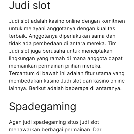
Judi slot
Judi slot adalah kasino online dengan komitmen
untuk melayani anggotanya dengan kualitas
terbaik. Anggotanya diperlakukan sama dan
tidak ada pembedaan di antara mereka. Tim
Judi slot juga berusaha untuk menciptakan
lingkungan yang ramah di mana anggota dapat
memainkan permainan pilihan mereka.
Tercantum di bawah ini adalah fitur utama yang
membedakan kasino Judi slot dari kasino online
lainnya. Berikut adalah beberapa di antaranya.
Spadegaming
Agen judi spadegaming situs judi slot
menawarkan berbagai permainan. Dari