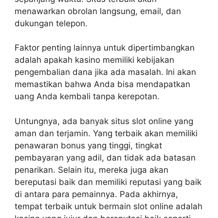
menawarkan obrolan langsung, email, dan
dukungan telepon.
Faktor penting lainnya untuk dipertimbangkan
adalah apakah kasino memiliki kebijakan
pengembalian dana jika ada masalah. Ini akan
memastikan bahwa Anda bisa mendapatkan
uang Anda kembali tanpa kerepotan.
Untungnya, ada banyak situs slot online yang
aman dan terjamin. Yang terbaik akan memiliki
penawaran bonus yang tinggi, tingkat
pembayaran yang adil, dan tidak ada batasan
penarikan. Selain itu, mereka juga akan
bereputasi baik dan memiliki reputasi yang baik
di antara para pemainnya. Pada akhirnya,
tempat terbaik untuk bermain slot online adalah