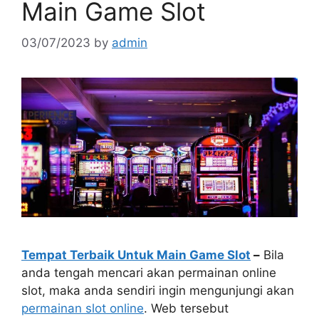
Main Game Slot
03/07/2023
by
admin
Tempat Terbaik Untuk Main Game Slot
–
Bila
anda tengah mencari akan permainan online
slot, maka anda sendiri ingin mengunjungi akan
permainan slot online
. Web tersebut