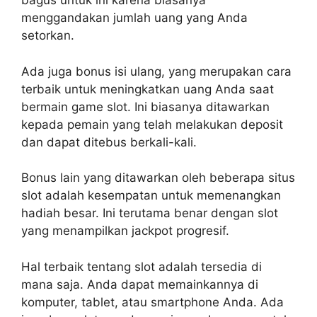
bagus untuk ini karena biasanya
menggandakan jumlah uang yang Anda
setorkan.
Ada juga bonus isi ulang, yang merupakan cara
terbaik untuk meningkatkan uang Anda saat
bermain game slot. Ini biasanya ditawarkan
kepada pemain yang telah melakukan deposit
dan dapat ditebus berkali-kali.
Bonus lain yang ditawarkan oleh beberapa situs
slot adalah kesempatan untuk memenangkan
hadiah besar. Ini terutama benar dengan slot
yang menampilkan jackpot progresif.
Hal terbaik tentang slot adalah tersedia di
mana saja. Anda dapat memainkannya di
komputer, tablet, atau smartphone Anda. Ada