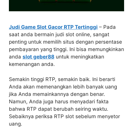
Judi Game Slot Gacor RTP Tertinggi
– Pada
saat anda bermain judi slot online, sangat
penting untuk memilih situs dengan persentase
pembayaran yang tinggi. Ini bisa memungkinkan
anda
slot geber88
untuk meningkatkan
kemenangan anda.
Semakin tinggi RTP, semakin baik. Ini berarti
Anda akan memenangkan lebih banyak uang
jika Anda memainkannya dengan benar.
Namun, Anda juga harus menyadari fakta
bahwa RTP dapat berubah seiring waktu.
Sebaiknya periksa RTP slot sebelum menyetor
uang.