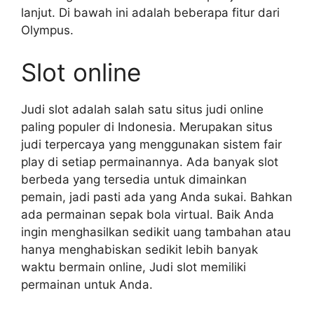
lanjut. Di bawah ini adalah beberapa fitur dari
Olympus.
Slot online
Judi slot adalah salah satu situs judi online
paling populer di Indonesia. Merupakan situs
judi terpercaya yang menggunakan sistem fair
play di setiap permainannya. Ada banyak slot
berbeda yang tersedia untuk dimainkan
pemain, jadi pasti ada yang Anda sukai. Bahkan
ada permainan sepak bola virtual. Baik Anda
ingin menghasilkan sedikit uang tambahan atau
hanya menghabiskan sedikit lebih banyak
waktu bermain online, Judi slot memiliki
permainan untuk Anda.