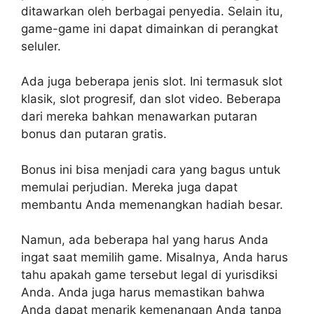
ditawarkan oleh berbagai penyedia. Selain itu,
game-game ini dapat dimainkan di perangkat
seluler.
Ada juga beberapa jenis slot. Ini termasuk slot
klasik, slot progresif, dan slot video. Beberapa
dari mereka bahkan menawarkan putaran
bonus dan putaran gratis.
Bonus ini bisa menjadi cara yang bagus untuk
memulai perjudian. Mereka juga dapat
membantu Anda memenangkan hadiah besar.
Namun, ada beberapa hal yang harus Anda
ingat saat memilih game. Misalnya, Anda harus
tahu apakah game tersebut legal di yurisdiksi
Anda. Anda juga harus memastikan bahwa
Anda dapat menarik kemenangan Anda tanpa