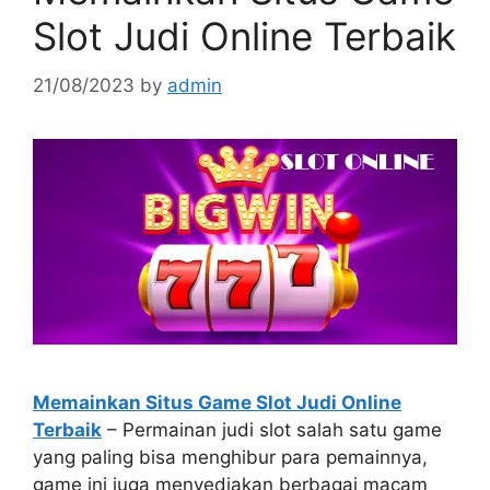
Slot Judi Online Terbaik
21/08/2023
by
admin
Memainkan Situs Game Slot Judi Online
Terbaik
– Permainan judi slot salah satu game
yang paling bisa menghibur para pemainnya,
game ini juga menyediakan berbagai macam