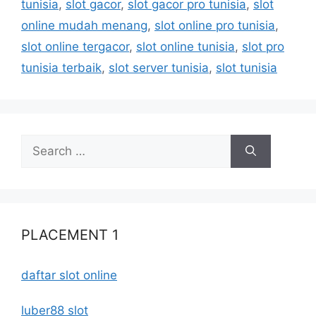
tunisia
,
slot gacor
,
slot gacor pro tunisia
,
slot
online mudah menang
,
slot online pro tunisia
,
slot online tergacor
,
slot online tunisia
,
slot pro
tunisia terbaik
,
slot server tunisia
,
slot tunisia
Search
for:
PLACEMENT 1
daftar slot online
luber88 slot