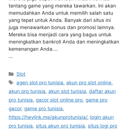
tentang game yang mereka tawarkan. Ini akan
memudahkan Anda untuk memilih salah satu
yang tepat untuk Anda. Banyak dari situs ini
juga menawarkan bonus dan promosi lainnya.
Mereka bisa menjadi cara yang bagus untuk
meningkatkan bankroll Anda dan meningkatkan
kemenangan Anda.…
…
Categories
Slot
Tags
agen slot pro tunisia
,
akun pro slot online
,
akun pro tunisia
,
akun slot tunisia
,
daftar akun
pro tunisia
,
gacor slot online pro
,
game pro
gacor
,
game pro tunisia
,
https://heylink.me/akunprotunisia/
,
login akun
pro tunisia
,
situs akun pro tunisia
,
situs logi pro