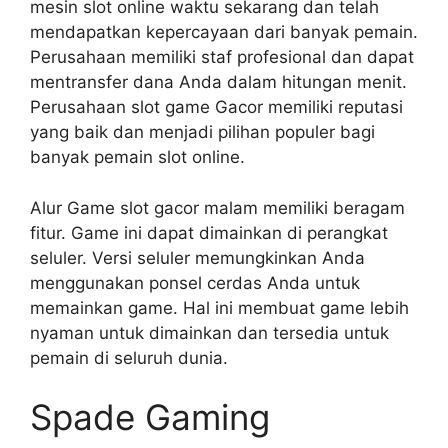
mesin slot online waktu sekarang dan telah
mendapatkan kepercayaan dari banyak pemain.
Perusahaan memiliki staf profesional dan dapat
mentransfer dana Anda dalam hitungan menit.
Perusahaan slot game Gacor memiliki reputasi
yang baik dan menjadi pilihan populer bagi
banyak pemain slot online.
Alur Game slot gacor malam memiliki beragam
fitur. Game ini dapat dimainkan di perangkat
seluler. Versi seluler memungkinkan Anda
menggunakan ponsel cerdas Anda untuk
memainkan game. Hal ini membuat game lebih
nyaman untuk dimainkan dan tersedia untuk
pemain di seluruh dunia.
Spade Gaming