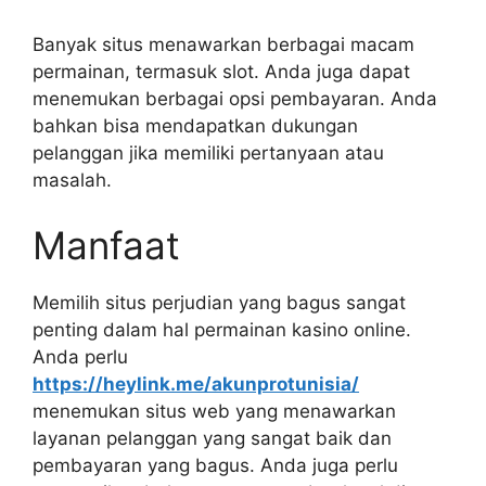
Banyak situs menawarkan berbagai macam
permainan, termasuk slot. Anda juga dapat
menemukan berbagai opsi pembayaran. Anda
bahkan bisa mendapatkan dukungan
pelanggan jika memiliki pertanyaan atau
masalah.
Manfaat
Memilih situs perjudian yang bagus sangat
penting dalam hal permainan kasino online.
Anda perlu
https://heylink.me/akunprotunisia/
menemukan situs web yang menawarkan
layanan pelanggan yang sangat baik dan
pembayaran yang bagus. Anda juga perlu