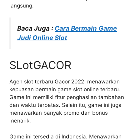
langsung.
Baca Juga :
Cara Bermain Game
Judi Online Slot
SLotGACOR
Agen slot terbaru Gacor 2022 menawarkan
kepuasan bermain game slot online terbaru.
Game ini memiliki fitur penghasilan tambahan
dan waktu terbatas. Selain itu, game ini juga
menawarkan banyak promo dan bonus
menarik.
Game ini tersedia di Indonesia. Menawarkan