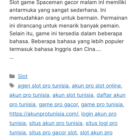
Slot game Spaceman gacor malam inI memiliki
antarmuka yang sangat sederhana. Ini
memudahkan orang untuk bermain. Permainan
ini dirancang untuk menarik banyak pemain.
Selain itu, game ini tersedia dalam beberapa
bahasa. Beberapa bahasa yang lebih populer
termasuk bahasa Inggris dan Cina.…
…
Categories
Slot
Tags
agen slot pro tunisia
,
akun pro slot online
,
akun pro tunisia
,
akun slot tunisia
,
daftar akun
pro tunisia
,
game pro gacor
,
game pro tunisia
,
https://akunprotunisia.com/
,
login akun pro
tunisia
,
situs akun pro tunisia
,
situs logi pro
tunisia
,
situs pro gacor slot
,
slot akun pro