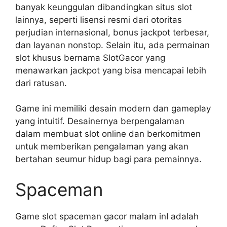
banyak keunggulan dibandingkan situs slot
lainnya, seperti lisensi resmi dari otoritas
perjudian internasional, bonus jackpot terbesar,
dan layanan nonstop. Selain itu, ada permainan
slot khusus bernama SlotGacor yang
menawarkan jackpot yang bisa mencapai lebih
dari ratusan.
Game ini memiliki desain modern dan gameplay
yang intuitif. Desainernya berpengalaman
dalam membuat slot online dan berkomitmen
untuk memberikan pengalaman yang akan
bertahan seumur hidup bagi para pemainnya.
Spaceman
Game slot spaceman gacor malam inI adalah