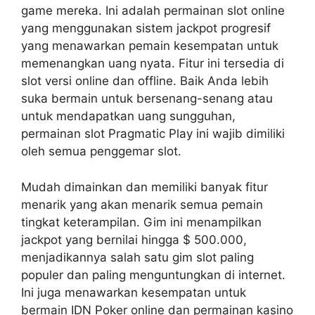
game mereka. Ini adalah permainan slot online
yang menggunakan sistem jackpot progresif
yang menawarkan pemain kesempatan untuk
memenangkan uang nyata. Fitur ini tersedia di
slot versi online dan offline. Baik Anda lebih
suka bermain untuk bersenang-senang atau
untuk mendapatkan uang sungguhan,
permainan slot Pragmatic Play ini wajib dimiliki
oleh semua penggemar slot.
Mudah dimainkan dan memiliki banyak fitur
menarik yang akan menarik semua pemain
tingkat keterampilan. Gim ini menampilkan
jackpot yang bernilai hingga $ 500.000,
menjadikannya salah satu gim slot paling
populer dan paling menguntungkan di internet.
Ini juga menawarkan kesempatan untuk
bermain IDN Poker online dan permainan kasino