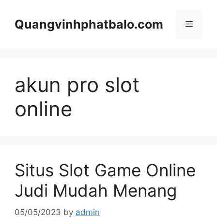
Skip
to
Quangvinhphatbalo.com
Menu
content
akun pro slot
online
Situs Slot Game Online
Judi Mudah Menang
05/05/2023
by
admin