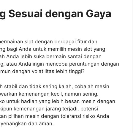
ang Sesuai dengan Gaya
ermainan slot dengan berbagai fitur dan
ting bagi Anda untuk memilih mesin slot yang
h Anda lebih suka bermain santai dengan
ng, atau Anda ingin mencoba peruntungan dengan
n dengan volatilitas lebih tinggi?
 stabil dan tidak sering kalah, cobalah mesin
nawarkan kemenangan kecil, namun sering.
iko untuk hadiah yang lebih besar, mesin dengan
eskipun kemenangan jarang terjadi, potensi
n pilihan mesin dengan toleransi risiko Anda
enyenangkan dan aman.