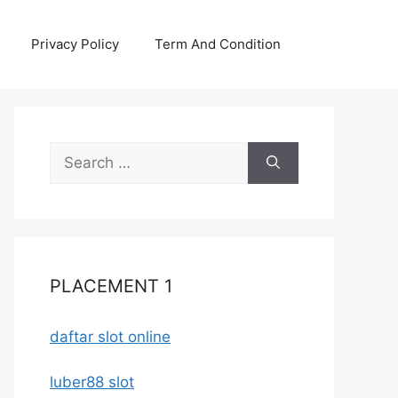
Privacy Policy
Term And Condition
Search
for:
PLACEMENT 1
daftar slot online
luber88 slot