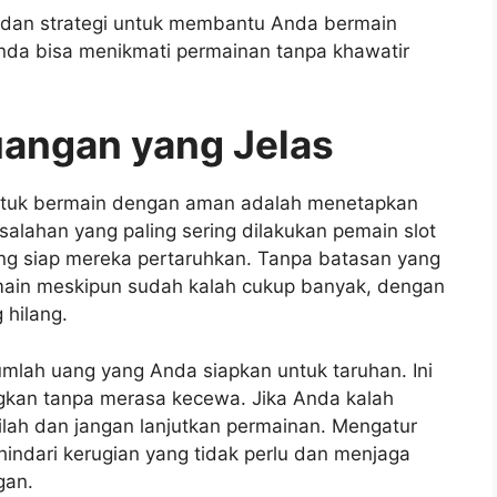
s dan strategi untuk membantu Anda bermain
nda bisa menikmati permainan tanpa khawatir
uangan yang Jelas
ntuk bermain dengan aman adalah menetapkan
salahan yang paling sering dilakukan pemain slot
ng siap mereka pertaruhkan. Tanpa batasan yang
rmain meskipun sudah kalah cukup banyak, dengan
hilang.
mlah uang yang Anda siapkan untuk taruhan. Ini
ngkan tanpa merasa kecewa. Jika Anda kalah
ilah dan jangan lanjutkan permainan. Mengatur
ndari kerugian yang tidak perlu dan menjaga
gan.