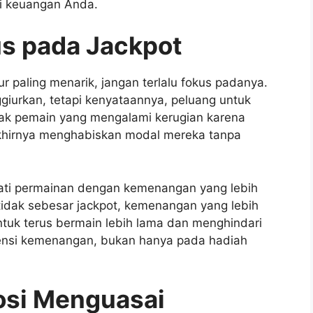
si keuangan Anda.
us pada Jackpot
tur paling menarik, jangan terlalu fokus padanya.
iurkan, tetapi kenyataannya, peluang untuk
ak pemain yang mengalami kerugian karena
 akhirnya menghabiskan modal mereka tanpa
ati permainan dengan kemenangan yang lebih
tidak sebesar jackpot, kemenangan yang lebih
tuk terus bermain lebih lama dan menghindari
tensi kemenangan, bukan hanya pada hadiah
osi Menguasai