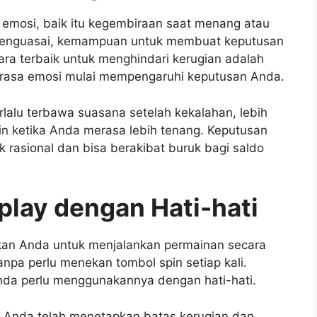
emosi, baik itu kegembiraan saat menang atau
ai menguasai, kemampuan untuk membuat keputusan
cara terbaik untuk menghindari kerugian adalah
erasa emosi mulai mempengaruhi keputusan Anda.
erlalu terbawa suasana setelah kekalahan, lebih
in ketika Anda merasa lebih tenang. Keputusan
 rasional dan bisa berakibat buruk bagi saldo
play dengan Hati-hati
nkan Anda untuk menjalankan permainan secara
anpa perlu menekan tombol spin setiap kali.
 Anda perlu menggunakannya dengan hati-hati.
n Anda telah menetapkan batas kerugian dan