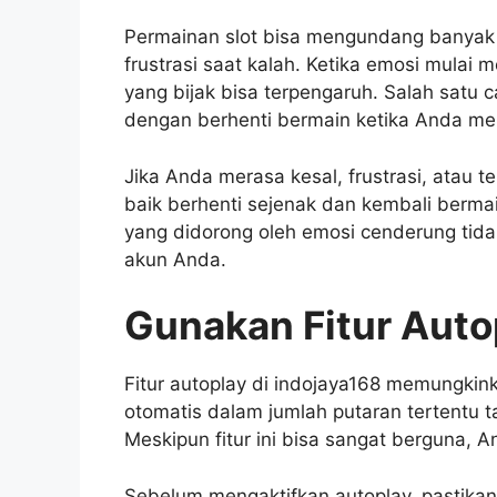
Permainan slot bisa mengundang banyak 
frustrasi saat kalah. Ketika emosi mul
yang bijak bisa terpengaruh. Salah satu 
dengan berhenti bermain ketika Anda m
Jika Anda merasa kesal, frustrasi, atau t
baik berhenti sejenak dan kembali berma
yang didorong oleh emosi cenderung tidak
akun Anda.
Gunakan Fitur Auto
Fitur autoplay di indojaya168 memungki
otomatis dalam jumlah putaran tertentu t
Meskipun fitur ini bisa sangat berguna,
Sebelum mengaktifkan autoplay, pastika