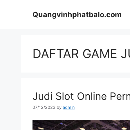
Skip
to
Quangvinhphatbalo.com
content
DAFTAR GAME J
Judi Slot Online Per
07/12/2023
by
admin