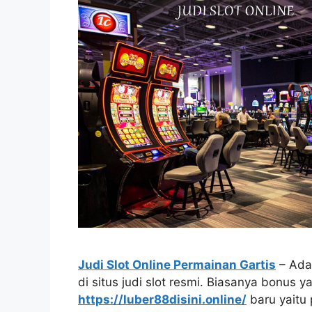
Judi Slot Online Permainan Gartis
– Ada
di situs judi slot resmi. Biasanya bonus
https://luber88disini.online/
baru yaitu 