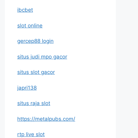
ibcbet
slot online
gercep88 login
situs judi mpo gacor
situs slot gacor
japri138
situs raja slot
https://metalpubs.com/
rtp live slot