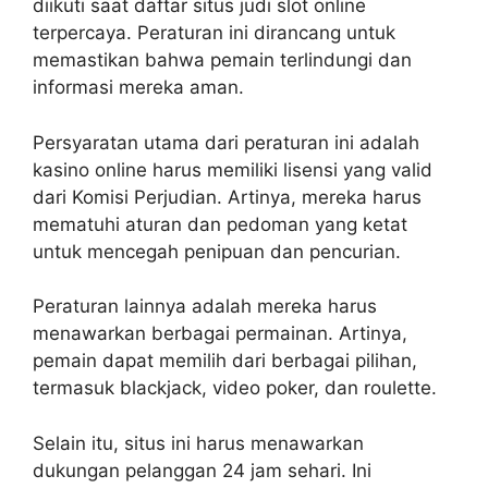
diikuti saat daftar situs judi slot online
terpercaya. Peraturan ini dirancang untuk
memastikan bahwa pemain terlindungi dan
informasi mereka aman.
Persyaratan utama dari peraturan ini adalah
kasino online harus memiliki lisensi yang valid
dari Komisi Perjudian. Artinya, mereka harus
mematuhi aturan dan pedoman yang ketat
untuk mencegah penipuan dan pencurian.
Peraturan lainnya adalah mereka harus
menawarkan berbagai permainan. Artinya,
pemain dapat memilih dari berbagai pilihan,
termasuk blackjack, video poker, dan roulette.
Selain itu, situs ini harus menawarkan
dukungan pelanggan 24 jam sehari. Ini