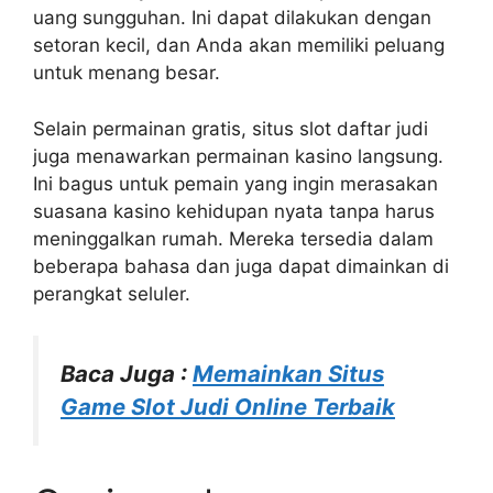
uang sungguhan. Ini dapat dilakukan dengan
setoran kecil, dan Anda akan memiliki peluang
untuk menang besar.
Selain permainan gratis, situs slot daftar judi
juga menawarkan permainan kasino langsung.
Ini bagus untuk pemain yang ingin merasakan
suasana kasino kehidupan nyata tanpa harus
meninggalkan rumah. Mereka tersedia dalam
beberapa bahasa dan juga dapat dimainkan di
perangkat seluler.
Baca Juga :
Memainkan Situs
Game Slot Judi Online Terbaik