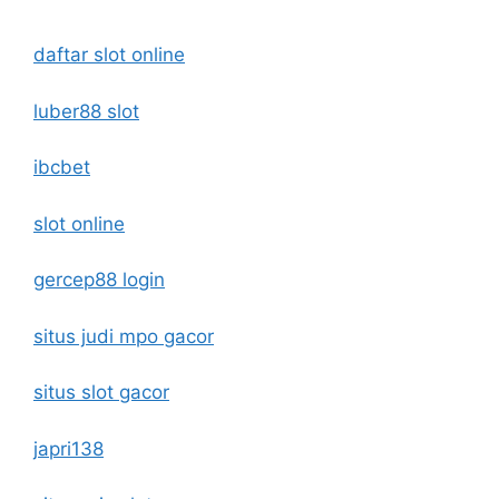
daftar slot online
luber88 slot
ibcbet
slot online
gercep88 login
situs judi mpo gacor
situs slot gacor
japri138