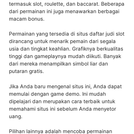
termasuk slot, roulette, dan baccarat. Beberapa
dari permainan ini juga menawarkan berbagai
macam bonus.
Permainan yang tersedia di situs daftar judi slot
dirancang untuk menarik pemain dari segala
usia dan tingkat keahlian. Grafiknya berkualitas
tinggi dan gameplaynya mudah diikuti. Banyak
dari mereka menampilkan simbol liar dan
putaran gratis.
Jika Anda baru mengenal situs ini, Anda dapat
memulai dengan game demo. Ini mudah
dipelajari dan merupakan cara terbaik untuk
memahami situs ini sebelum Anda menyetor
uang.
Pilihan lainnya adalah mencoba permainan