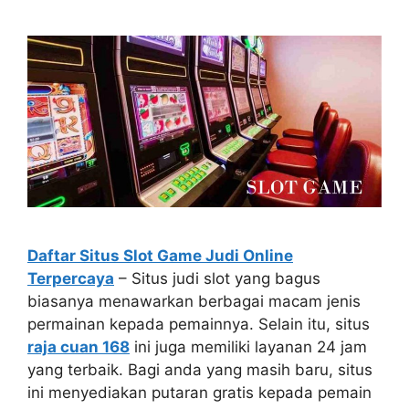
Daftar Situs Slot Game Judi Online
Terpercaya
– Situs judi slot yang bagus
biasanya menawarkan berbagai macam jenis
permainan kepada pemainnya. Selain itu, situs
raja cuan 168
ini juga memiliki layanan 24 jam
yang terbaik. Bagi anda yang masih baru, situs
ini menyediakan putaran gratis kepada pemain