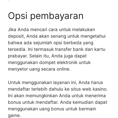
Opsi pembayaran
Jika Anda mencari cara untuk melakukan
deposit, Anda akan senang untuk mengetahui
bahwa ada sejumlah opsi berbeda yang
tersedia. Ini termasuk transfer bank dan kartu
prabayar. Selain itu, Anda juga dapat
menggunakan dompet elektronik untuk
menyetor uang secara online.
Untuk menggunakan layanan ini, Anda harus
mendaftar terlebih dahulu ke situs web kasino.
Ini akan memungkinkan Anda untuk menerima
bonus untuk mendaftar. Anda kemudian dapat
menggunakan uang bonus untuk bermain
game.