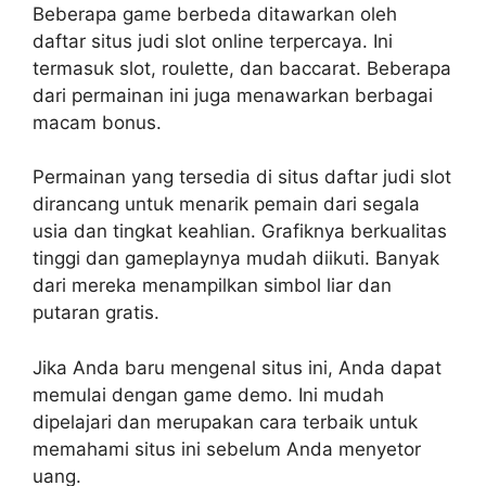
Beberapa game berbeda ditawarkan oleh
daftar situs judi slot online terpercaya. Ini
termasuk slot, roulette, dan baccarat. Beberapa
dari permainan ini juga menawarkan berbagai
macam bonus.
Permainan yang tersedia di situs daftar judi slot
dirancang untuk menarik pemain dari segala
usia dan tingkat keahlian. Grafiknya berkualitas
tinggi dan gameplaynya mudah diikuti. Banyak
dari mereka menampilkan simbol liar dan
putaran gratis.
Jika Anda baru mengenal situs ini, Anda dapat
memulai dengan game demo. Ini mudah
dipelajari dan merupakan cara terbaik untuk
memahami situs ini sebelum Anda menyetor
uang.