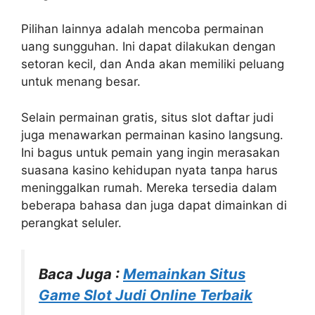
Pilihan lainnya adalah mencoba permainan
uang sungguhan. Ini dapat dilakukan dengan
setoran kecil, dan Anda akan memiliki peluang
untuk menang besar.
Selain permainan gratis, situs slot daftar judi
juga menawarkan permainan kasino langsung.
Ini bagus untuk pemain yang ingin merasakan
suasana kasino kehidupan nyata tanpa harus
meninggalkan rumah. Mereka tersedia dalam
beberapa bahasa dan juga dapat dimainkan di
perangkat seluler.
Baca Juga :
Memainkan Situs
Game Slot Judi Online Terbaik