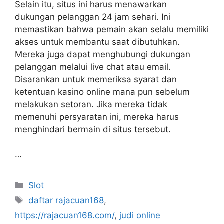
Selain itu, situs ini harus menawarkan
dukungan pelanggan 24 jam sehari. Ini
memastikan bahwa pemain akan selalu memiliki
akses untuk membantu saat dibutuhkan.
Mereka juga dapat menghubungi dukungan
pelanggan melalui live chat atau email.
Disarankan untuk memeriksa syarat dan
ketentuan kasino online mana pun sebelum
melakukan setoran. Jika mereka tidak
memenuhi persyaratan ini, mereka harus
menghindari bermain di situs tersebut.
…
Categories
Slot
Tags
daftar rajacuan168
,
https://rajacuan168.com/
,
judi online