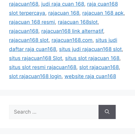
rajacuan168
,
judi raja cuan 168
,
raja cuan168
slot terpercaya
,
rajacuan 168
,
rajacuan 168 apk
,
rajacuan 168 resmi
,
rajacuan 168slot
,
rajacuan168
,
rajacuan168 link alternatif
,
rajacuan168 slot
,
rajacuan168.com
,
situs judi
daftar raja cuan168
,
situs judi rajacuan168 slot
,
situs rajacuan168 Slot
,
situs slot rajacuan 168
,
situs slot resmi rajacuan168
,
slot rajacuan168
,
slot rajacuan168 login
,
website raja cuan168
Search
for: