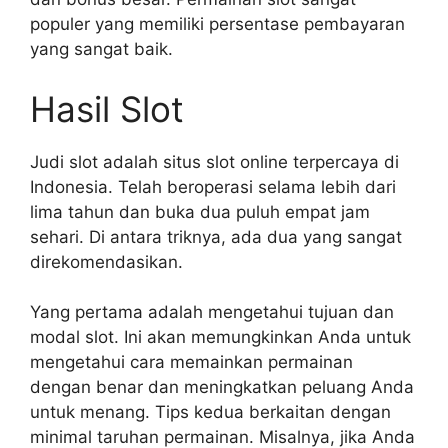
populer yang memiliki persentase pembayaran
yang sangat baik.
Hasil Slot
Judi slot adalah situs slot online terpercaya di
Indonesia.
Telah beroperasi selama lebih dari
lima tahun dan buka dua puluh empat jam
sehari. Di antara triknya, ada dua yang sangat
direkomendasikan.
Yang pertama adalah mengetahui tujuan dan
modal slot. Ini akan memungkinkan Anda untuk
mengetahui cara memainkan permainan
dengan benar dan meningkatkan peluang Anda
untuk menang. Tips kedua berkaitan dengan
minimal taruhan permainan. Misalnya, jika Anda