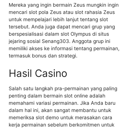
Mereka yang ingin bermain Zeus mungkin ingin
mencari slot pola Zeus atau slot rahasia Zeus
untuk mempelajari lebih lanjut tentang slot
tersebut. Anda juga dapat mencari grup yang
berspesialisasi dalam slot Olympus di situs
jejaring sosial Senang303. Anggota grup ini
memiliki akses ke informasi tentang permainan,
termasuk bonus dan strategi.
Hasil Casino
Salah satu langkah pra-permainan yang paling
penting dalam bermain slot online adalah
memahami variasi permainan. Jika Anda baru
dalam hal ini, akan sangat membantu untuk
memeriksa slot demo untuk merasakan cara
kerja permainan sebelum berkomitmen untuk