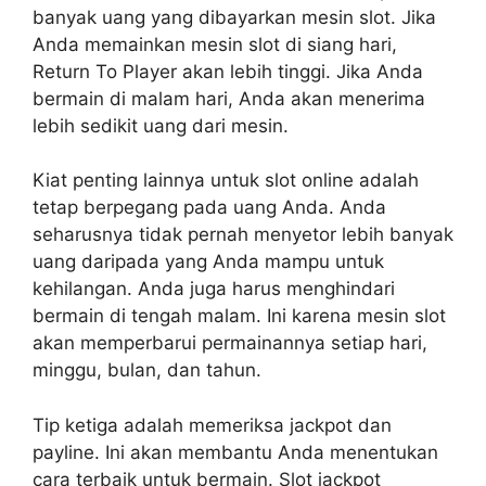
banyak uang yang dibayarkan mesin slot. Jika
Anda memainkan mesin slot di siang hari,
Return To Player akan lebih tinggi. Jika Anda
bermain di malam hari, Anda akan menerima
lebih sedikit uang dari mesin.
Kiat penting lainnya untuk slot online adalah
tetap berpegang pada uang Anda. Anda
seharusnya tidak pernah menyetor lebih banyak
uang daripada yang Anda mampu untuk
kehilangan. Anda juga harus menghindari
bermain di tengah malam. Ini karena mesin slot
akan memperbarui permainannya setiap hari,
minggu, bulan, dan tahun.
Tip ketiga adalah memeriksa jackpot dan
payline. Ini akan membantu Anda menentukan
cara terbaik untuk bermain. Slot jackpot