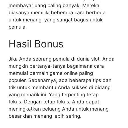
membayar uang paling banyak. Mereka
biasanya memiliki beberapa cara berbeda
untuk menang, yang sangat bagus untuk
pemula.
Hasil Bonus
Jika Anda seorang pemula di dunia slot, Anda
mungkin bertanya-tanya bagaimana cara
memulai bermain game online paling
populer. Sebenarnya, ada beberapa tips dan
trik untuk membantu Anda sukses di bidang
yang menarik ini. Yang terpenting tetap
fokus. Dengan tetap fokus, Anda dapat
meningkatkan peluang Anda untuk menang
besar dan menang lebih sering.