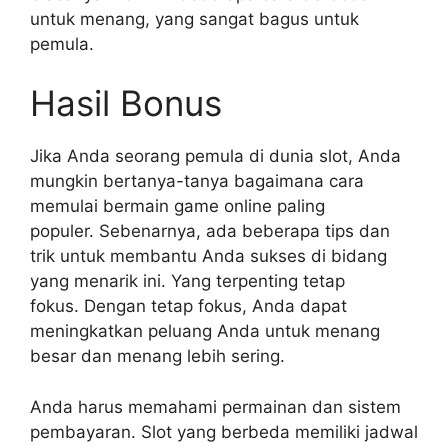
untuk menang, yang sangat bagus untuk
pemula.
Hasil Bonus
Jika Anda seorang pemula di dunia slot, Anda
mungkin bertanya-tanya bagaimana cara
memulai bermain game online paling
populer. Sebenarnya, ada beberapa tips dan
trik untuk membantu Anda sukses di bidang
yang menarik ini. Yang terpenting tetap
fokus. Dengan tetap fokus, Anda dapat
meningkatkan peluang Anda untuk menang
besar dan menang lebih sering.
Anda harus memahami permainan dan sistem
pembayaran. Slot yang berbeda memiliki jadwal