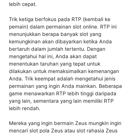
lebih cepat.
Trik ketiga berfokus pada RTP (kembali ke
pemain) dalam permainan slot online. RTP ini
menunjukkan berapa banyak slot yang
kemungkinan akan dibayarkan ketika Anda
bertaruh dalam jumlah tertentu. Dengan
mengetahui hal ini, Anda akan dapat
menentukan taruhan yang tepat untuk
dilakukan untuk memaksimalkan kemenangan
Anda. Trik keempat adalah mengetahui jenis
permainan yang ingin Anda mainkan. Beberapa
game menawarkan RTP lebih tinggi daripada
yang lain, sementara yang lain memiliki RTP
lebih rendah.
Mereka yang ingin bermain Zeus mungkin ingin
mencari slot pola Zeus atau slot rahasia Zeus