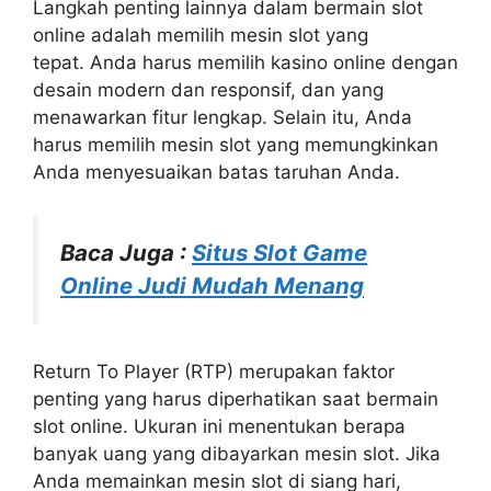
Langkah penting lainnya dalam bermain slot
online adalah memilih mesin slot yang
tepat. Anda harus memilih kasino online dengan
desain modern dan responsif, dan yang
menawarkan fitur lengkap. Selain itu, Anda
harus memilih mesin slot yang memungkinkan
Anda menyesuaikan batas taruhan Anda.
Baca Juga :
Situs Slot Game
Online Judi Mudah Menang
Return To Player (RTP) merupakan faktor
penting yang harus diperhatikan saat bermain
slot online. Ukuran ini menentukan berapa
banyak uang yang dibayarkan mesin slot. Jika
Anda memainkan mesin slot di siang hari,