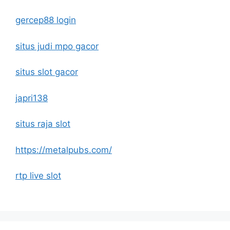
gercep88 login
situs judi mpo gacor
situs slot gacor
japri138
situs raja slot
https://metalpubs.com/
rtp live slot