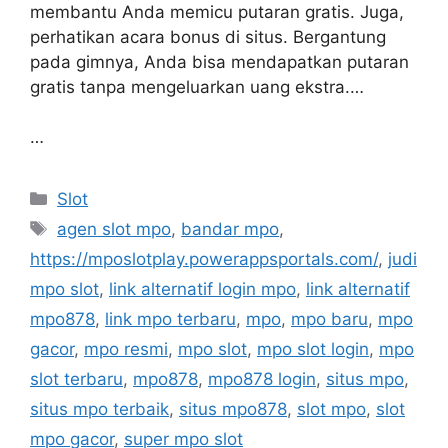
membantu Anda memicu putaran gratis. Juga,
perhatikan acara bonus di situs. Bergantung
pada gimnya, Anda bisa mendapatkan putaran
gratis tanpa mengeluarkan uang ekstra.…
…
Categories
Slot
Tags
agen slot mpo
,
bandar mpo
,
https://mposlotplay.powerappsportals.com/
,
judi
mpo slot
,
link alternatif login mpo
,
link alternatif
mpo878
,
link mpo terbaru
,
mpo
,
mpo baru
,
mpo
gacor
,
mpo resmi
,
mpo slot
,
mpo slot login
,
mpo
slot terbaru
,
mpo878
,
mpo878 login
,
situs mpo
,
situs mpo terbaik
,
situs mpo878
,
slot mpo
,
slot
mpo gacor
,
super mpo slot