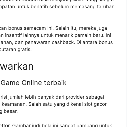
mpatan untuk berlatih sebelum memasang taruhan
n bonus semacam ini. Selain itu, mereka juga
insentif lainnya untuk menarik pemain baru. Ini
lanan, dan penawaran cashback. Di antara bonus
utaran gratis.
awarkan
 Game Online terbaik
isi jumlah lebih banyak dari provider sebagai
keamanan. Salah satu yang dikenal slot gacor
g besar.
ettor. Gambar judi bola ini sangat gampang untuk