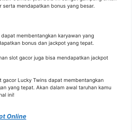
r serta mendapatkan bonus yang besar.
cor dapat membentangkan karyawan yang
patkan bonus dan jackpot yang tepat.
nan slot gacor juga bisa mendapatkan jackpot
lot gacor Lucky Twins dapat membentangkan
n yang tepat. Akan dalam awal taruhan kamu
l ini!
ot Online