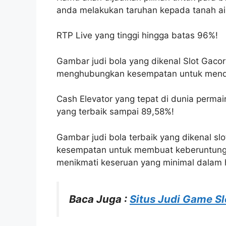
anda melakukan taruhan kepada tanah ai
RTP Live yang tinggi hingga batas 96%!
Gambar judi bola yang dikenal Slot Ga
menghubungkan kesempatan untuk menda
Cash Elevator yang tepat di dunia permai
yang terbaik sampai 89,58%!
Gambar judi bola terbaik yang dikenal s
kesempatan untuk membuat keberuntunga
menikmati keseruan yang minimal dalam ha
Baca Juga :
Situs Judi Game Sl