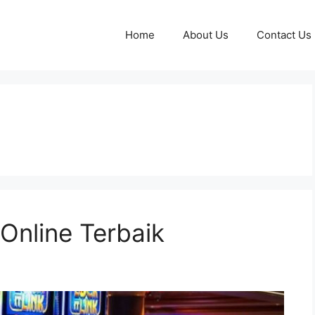
Home
About Us
Contact Us
Online Terbaik