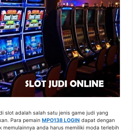
i slot adalah salah satu jenis game judi yang
nkan. Para pemain
MPO138 LOGIN
dapat dengan
 memulainnya anda harus memiliki moda terlebih