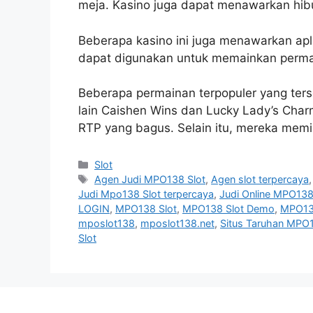
meja. Kasino juga dapat menawarkan hib
Beberapa kasino ini juga menawarkan aplik
dapat digunakan untuk memainkan permai
Beberapa permainan terpopuler yang terse
lain Caishen Wins dan Lucky Lady’s Cha
RTP yang bagus. Selain itu, mereka memil
Categories
Slot
Tags
Agen Judi MPO138 Slot
,
Agen slot terpercaya
Judi Mpo138 Slot terpercaya
,
Judi Online MPO13
LOGIN
,
MPO138 Slot
,
MPO138 Slot Demo
,
MPO13
mposlot138
,
mposlot138.net
,
Situs Taruhan MPO
Slot