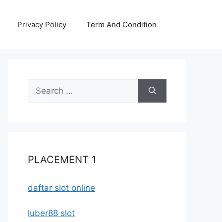
Privacy Policy
Term And Condition
Search
for:
PLACEMENT 1
daftar slot online
luber88 slot