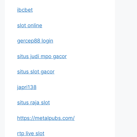
ibcbet
slot online
gercep88 login
situs judi mpo gacor
situs slot gacor
japri138
situs raja slot
https://metalpubs.com/
rtp live slot