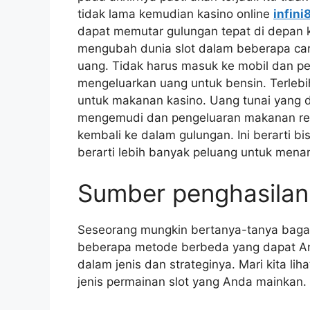
tidak lama kemudian kasino online
infini
dapat memutar gulungan tepat di depan ko
mengubah dunia slot dalam beberapa ca
uang. Tidak harus masuk ke mobil dan perg
mengeluarkan uang untuk bensin. Terlebi
untuk makanan kasino. Uang tunai yang d
mengemudi dan pengeluaran makanan rest
kembali ke dalam gulungan. Ini berarti b
berarti lebih banyak peluang untuk mena
Sumber penghasilan
Seseorang mungkin bertanya-tanya bagaim
beberapa metode berbeda yang dapat An
dalam jenis dan strateginya. Mari kita lih
jenis permainan slot yang Anda mainkan.