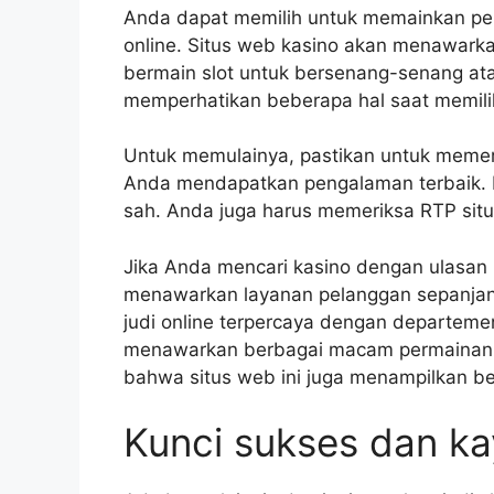
Anda dapat memilih untuk memainkan perm
online. Situs web kasino akan menawar
bermain slot untuk bersenang-senang a
memperhatikan beberapa hal saat memilih
Untuk memulainya, pastikan untuk memer
Anda mendapatkan pengalaman terbaik. 
sah. Anda juga harus memeriksa RTP situ
Jika Anda mencari kasino dengan ulasan
menawarkan layanan pelanggan sepanjan
judi online terpercaya dengan departemen
menawarkan berbagai macam permainan sl
bahwa situs web ini juga menampilkan be
Kunci sukses dan kay