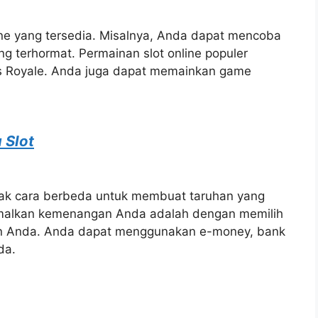
ne yang tersedia. Misalnya, Anda dapat mencoba
ng terhormat. Permainan slot online populer
s Royale. Anda juga dapat memainkan game
 Slot
yak cara berbeda untuk membuat taruhan yang
malkan kemenangan Anda adalah dengan memilih
n Anda. Anda dapat menggunakan e-money, bank
da.