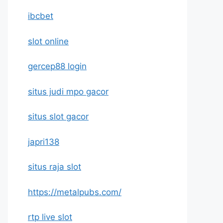
ibcbet
slot online
gercep88 login
situs judi mpo gacor
situs slot gacor
japri138
situs raja slot
https://metalpubs.com/
rtp live slot