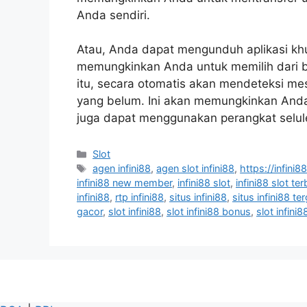
Anda sendiri.
Atau, Anda dapat mengunduh aplikasi khus
memungkinkan Anda untuk memilih dari 
itu, secara otomatis akan mendeteksi m
yang belum. Ini akan memungkinkan Anda 
juga dapat menggunakan perangkat selul
Categories
Slot
Tags
agen infini88
,
agen slot infini88
,
https://infini8
infini88 new member
,
infini88 slot
,
infini88 slot ter
infini88
,
rtp infini88
,
situs infini88
,
situs infini88 te
gacor
,
slot infini88
,
slot infini88 bonus
,
slot infini