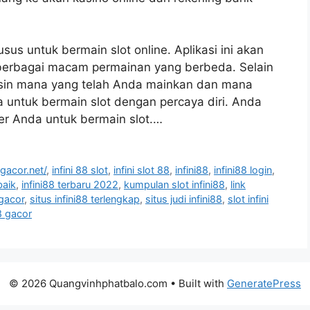
us untuk bermain slot online. Aplikasi ini akan
berbagai macam permainan yang berbeda. Selain
esin mana yang telah Anda mainkan dan mana
untuk bermain slot dengan percaya diri. Anda
er Anda untuk bermain slot.…
8gacor.net/
,
infini 88 slot
,
infini slot 88
,
infini88
,
infini88 login
,
baik
,
infini88 terbaru 2022
,
kumpulan slot infini88
,
link
rgacor
,
situs infini88 terlengkap
,
situs judi infini88
,
slot infini
88 gacor
© 2026 Quangvinhphatbalo.com
• Built with
GeneratePress