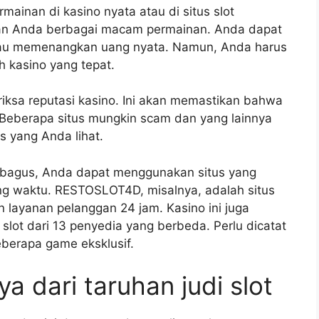
ainan di kasino nyata atau di situs slot
kan Anda berbagai macam permainan. Anda dapat
tau memenangkan uang nyata. Namun, Anda harus
 kasino yang tepat.
iksa reputasi kasino. Ini akan memastikan bahwa
Beberapa situs mungkin scam dan yang lainnya
s yang Anda lihat.
 bagus, Anda dapat menggunakan situs yang
g waktu. RESTOSLOT4D, misalnya, adalah situs
 layanan pelanggan 24 jam. Kasino ini juga
ot dari 13 penyedia yang berbeda. Perlu dicatat
berapa game eksklusif.
a dari taruhan judi slot