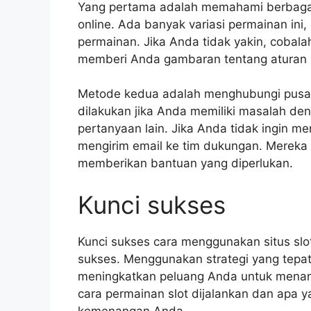
Yang pertama adalah memahami berbagai j
online. Ada banyak variasi permainan in
permainan. Jika Anda tidak yakin, cobal
memberi Anda gambaran tentang aturan 
Metode kedua adalah menghubungi pusat
dilakukan jika Anda memiliki masalah de
pertanyaan lain. Jika Anda tidak ingin 
mengirim email ke tim dukungan. Mere
memberikan bantuan yang diperlukan.
Kunci sukses
Kunci sukses cara menggunakan situs slot
sukses. Menggunakan strategi yang tepat
meningkatkan peluang Anda untuk menan
cara permainan slot dijalankan dan apa 
kemenangan Anda.