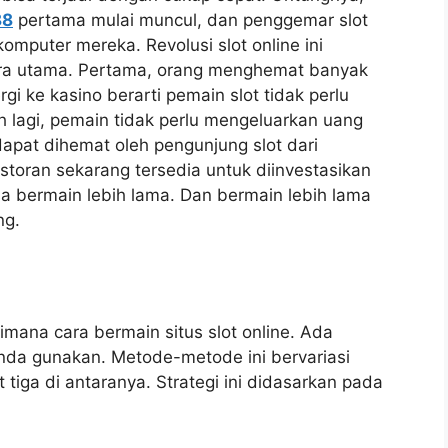
88
pertama mulai muncul, dan penggemar slot
mputer mereka. Revolusi slot online ini
ra utama. Pertama, orang menghemat banyak
i ke kasino berarti pemain slot tidak perlu
h lagi, pemain tidak perlu mengeluarkan uang
apat dihemat oleh pengunjung slot dari
oran sekarang tersedia untuk diinvestasikan
isa bermain lebih lama. Dan bermain lebih lama
ng.
ana cara bermain situs slot online. Ada
da gunakan. Metode-metode ini bervariasi
at tiga di antaranya. Strategi ini didasarkan pada