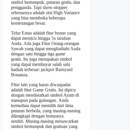
simbol bertumpuk, putaran gratis, dan
pengganda. Tapi show-stopper
sebenarnya adalah slot High Variance
yang bisa membuka beberapa
kemenangan besar.
Telur Emas adalah fitur bonus yang
dapat memicu hingga 5x taruhan
Anda. Ada juga Fitur Orang-orangan
Sawah yang dapat menghadiahi Anda
dengan satu hingga tiga game
gratis. Itu juga merupakan simbol
yang dapat membayar salah satu
hadiah terbesar: jackpot Barnyard
Bonanza.
Fitur lain yang harus diwaspadai
adalah fitur Game Gratis. Ini dipicu
dengan mendaratkan simbol Ayam di
manapun pada gulungan. Anda
kemudian dapat memilih dari lima
putaran berbeda, yang masing-masing
dilengkapi dengan bonusnya
sendiri. Masing-masing menawarkan
simbol bertumpuk dan gratisan yang