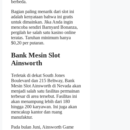
berbeda.
Bagian paling menarik dari slot ini
adalah kenyataan bahwa ini gratis
untuk dimainkan. Jika Anda ingin
mencoba sendiri Barnyard Bonanza,
pergilah ke salah satu kasino online
teratas. Taruhan minimum hanya
$0,20 per putaran.
Bank Mesin Slot
Ainsworth
Terletak di dekat South Jones
Boulevard dan 215 Beltway, Bank
Mesin Slot Ainsworth di Nevada akan
menjadi salah satu fasilitas permainan
terbesar di area tersebut. Fasilitas ini
akan menampung lebih dari 180
hingga 200 karyawan. Ini juga akan
mencakup kantor dan ruang
manufaktur.
Pada bulan Juni, Ainsworth Game