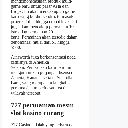
mendemonstrasikan produk multi-
game baru untuk pasar Asia dan
Eropa. Ini akan mencakup 25 game
baru yang berdiri sendiri, termasuk
progresif dua hingga empat level. Ini
juga akan mencakup permainan 10
baris dan permainan 20
baris. Permainan akan tersedia dalam
denominasi mulai dari $1 hingga
$500.
Ainsworth juga berkonsentrasi pada
bisnisnya di Amerika
Selatan. Perusahaan baru-baru ini
mengumumkan perjanjian lisensi di
Alberta, Kanada, serta di Selandia
Baru, yang merupakan langkah
pertama dalam perluasannya di
wilayah tersebut.
777 permainan mesin
slot kasino curang
777 Casino adalah yang terbaru dan