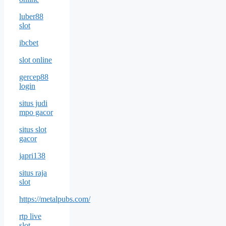
luber88
slot
ibcbet
slot online
gercep88
login
situs judi
mpo gacor
situs slot
gacor
japri138
situs raja
slot
https://metalpubs.com/
rtp live
slot