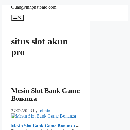
Skip
Quangvinhphatbalo.com
to
content
Menu
situs slot akun
pro
Mesin Slot Bank Game
Bonanza
27/03/2023
by
admin
Mesin Slot Bank Game Bonanza
–