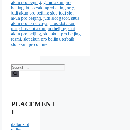
akun pro beijing
,
game akun pro
beijing
,
https://akunprobeijing.org/
,
judi akun pro beijing slot
,
judi slot
akun pro beijing
,
judi slot gacor
,
situs
akun pro terpercaya
,
situs slot akun
pro
,
situs slot akun pro beijing
,
slot
akun pro beijing
,
slot akun pro beijing
resmi
,
slot akun pro beijing terbaik
,
slot akun pro online
Search
for:
PLACEMENT
1
daftar slot
online