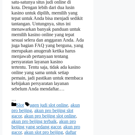
satu-satunya situs judi online di
kota. Dengan lebih dari dua lusin
kasino untuk dipilih, memilih yang
tepat untuk Anda bisa menjadi sedikit
tantangan. Untungnya, situs ini
menawarkan banyak panduan untuk
memilih kasino online yang tepat
sesuai selera dan anggaran Anda. Ada
juga bagian FAQ yang berguna, yang
merupakan anugerah ketika harus
menjawab pertanyaan tentang
persyaratan layanan kasino
tertentu. Tentu saja, tidak ada kasino
online yang sama untuk setiap
pemain, jadi pastikan untuk membaca
kebijakan persyaratan layanan
sebelum Anda mendaftar.…
…
Categories
Tags
Slot
agen judi slot online
,
akun
pro beijing
,
akun pro beijing slot
gacor
,
akun pro beijing slot online
,
akun pro beijing terbaik
,
akun pro
beijing yang sedang gacor
,
akun pro
gacor
,
akun slot pro beijing
,
daftar