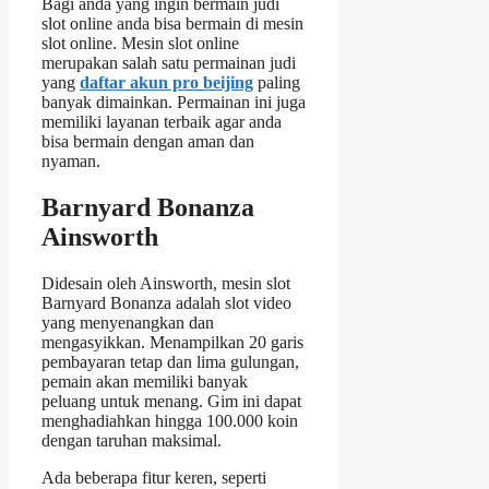
Bagi anda yang ingin bermain judi
slot online anda bisa bermain di mesin
slot online. Mesin slot online
merupakan salah satu permainan judi
yang
daftar akun pro beijing
paling
banyak dimainkan. Permainan ini juga
memiliki layanan terbaik agar anda
bisa bermain dengan aman dan
nyaman.
Barnyard Bonanza
Ainsworth
Didesain oleh Ainsworth, mesin slot
Barnyard Bonanza adalah slot video
yang menyenangkan dan
mengasyikkan. Menampilkan 20 garis
pembayaran tetap dan lima gulungan,
pemain akan memiliki banyak
peluang untuk menang. Gim ini dapat
menghadiahkan hingga 100.000 koin
dengan taruhan maksimal.
Ada beberapa fitur keren, seperti