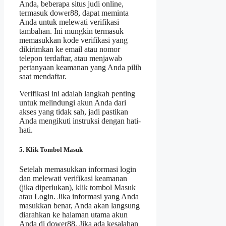
Anda, beberapa situs judi online,
termasuk dower88, dapat meminta
Anda untuk melewati verifikasi
tambahan. Ini mungkin termasuk
memasukkan kode verifikasi yang
dikirimkan ke email atau nomor
telepon terdaftar, atau menjawab
pertanyaan keamanan yang Anda pilih
saat mendaftar.
Verifikasi ini adalah langkah penting
untuk melindungi akun Anda dari
akses yang tidak sah, jadi pastikan
Anda mengikuti instruksi dengan hati-
hati.
5. Klik Tombol Masuk
Setelah memasukkan informasi login
dan melewati verifikasi keamanan
(jika diperlukan), klik tombol Masuk
atau Login. Jika informasi yang Anda
masukkan benar, Anda akan langsung
diarahkan ke halaman utama akun
Anda di dower88. Jika ada kesalahan