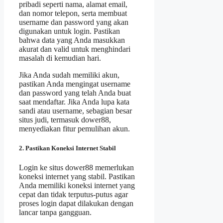
pribadi seperti nama, alamat email,
dan nomor telepon, serta membuat
username dan password yang akan
digunakan untuk login. Pastikan
bahwa data yang Anda masukkan
akurat dan valid untuk menghindari
masalah di kemudian hari.
Jika Anda sudah memiliki akun,
pastikan Anda mengingat username
dan password yang telah Anda buat
saat mendaftar. Jika Anda lupa kata
sandi atau username, sebagian besar
situs judi, termasuk dower88,
menyediakan fitur pemulihan akun.
2. Pastikan Koneksi Internet Stabil
Login ke situs dower88 memerlukan
koneksi internet yang stabil. Pastikan
Anda memiliki koneksi internet yang
cepat dan tidak terputus-putus agar
proses login dapat dilakukan dengan
lancar tanpa gangguan.