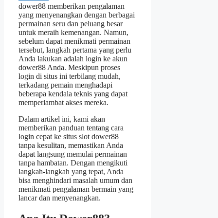
dower88 memberikan pengalaman
yang menyenangkan dengan berbagai
permainan seru dan peluang besar
untuk meraih kemenangan. Namun,
sebelum dapat menikmati permainan
tersebut, langkah pertama yang perlu
Anda lakukan adalah login ke akun
dower88 Anda. Meskipun proses
login di situs ini terbilang mudah,
terkadang pemain menghadapi
beberapa kendala teknis yang dapat
memperlambat akses mereka.
Dalam artikel ini, kami akan
memberikan panduan tentang cara
login cepat ke situs slot dower88
tanpa kesulitan, memastikan Anda
dapat langsung memulai permainan
tanpa hambatan. Dengan mengikuti
langkah-langkah yang tepat, Anda
bisa menghindari masalah umum dan
menikmati pengalaman bermain yang
lancar dan menyenangkan.