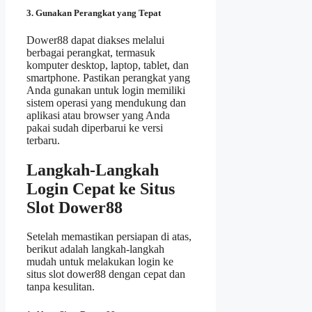
3. Gunakan Perangkat yang Tepat
Dower88 dapat diakses melalui
berbagai perangkat, termasuk
komputer desktop, laptop, tablet, dan
smartphone. Pastikan perangkat yang
Anda gunakan untuk login memiliki
sistem operasi yang mendukung dan
aplikasi atau browser yang Anda
pakai sudah diperbarui ke versi
terbaru.
Langkah-Langkah
Login Cepat ke Situs
Slot Dower88
Setelah memastikan persiapan di atas,
berikut adalah langkah-langkah
mudah untuk melakukan login ke
situs slot dower88 dengan cepat dan
tanpa kesulitan.