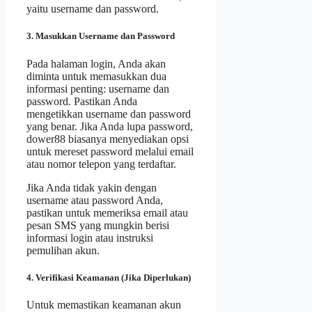
yaitu username dan password.
3. Masukkan Username dan Password
Pada halaman login, Anda akan
diminta untuk memasukkan dua
informasi penting: username dan
password. Pastikan Anda
mengetikkan username dan password
yang benar. Jika Anda lupa password,
dower88 biasanya menyediakan opsi
untuk mereset password melalui email
atau nomor telepon yang terdaftar.
Jika Anda tidak yakin dengan
username atau password Anda,
pastikan untuk memeriksa email atau
pesan SMS yang mungkin berisi
informasi login atau instruksi
pemulihan akun.
4. Verifikasi Keamanan (Jika Diperlukan)
Untuk memastikan keamanan akun