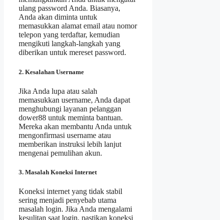
ulang password Anda. Biasanya,
Anda akan diminta untuk
memasukkan alamat email atau nomor
telepon yang terdaftar, kemudian
mengikuti langkah-langkah yang
diberikan untuk mereset password.
2. Kesalahan Username
Jika Anda lupa atau salah
memasukkan username, Anda dapat
menghubungi layanan pelanggan
dower88 untuk meminta bantuan.
Mereka akan membantu Anda untuk
mengonfirmasi username atau
memberikan instruksi lebih lanjut
mengenai pemulihan akun.
3. Masalah Koneksi Internet
Koneksi internet yang tidak stabil
sering menjadi penyebab utama
masalah login. Jika Anda mengalami
kesulitan saat login, pastikan koneksi