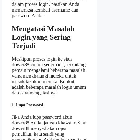
dalam proses login, pastikan Anda
memeriksa kembali username dan
password Anda.
Mengatasi Masalah
Login yang Sering
Terjadi
Meskipun proses login ke situs
dower88 cukup sederhana, terkadang
pemain mengalami beberapa masalah
yang menghalangi mereka untuk
masuk ke akun mereka. Berikut
adalah beberapa masalah login umum
dan cara mengatasinya:
1. Lupa Password
Jika Anda lupa password akun
dower88 Anda, jangan khawatir. Situs
dower88 menyediakan opsi
pemulihan kata sandi yang
memungkinkan Anda untuk mengatur