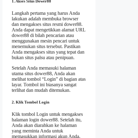
1. Akses Situs Dower88
Langkah pertama yang harus Anda
lakukan adalah membuka browser
dan mengakses situs resmi dower88.
Anda dapat mengetikkan alamat URL
dower88 di bilah pencarian atau
menggunakan mesin pencari untuk
menemukan situs tersebut. Pastikan
Anda mengakses situs yang tepat dan
bukan situs palsu atau penipuan.
Setelah Anda memasuki halaman
utama situs dower88, Anda akan
melihat tombol “Login” di bagian atas
layar. Tombol ini biasanya sangat
terlihat dan mudah ditemukan.
2. Klik Tombol Login
Klik tombol Login untuk mengakses
halaman login dower88. Setelah itu,
Anda akan diarahkan ke halaman
yang meminta Anda untuk
memasukkan informasi akun Anda,