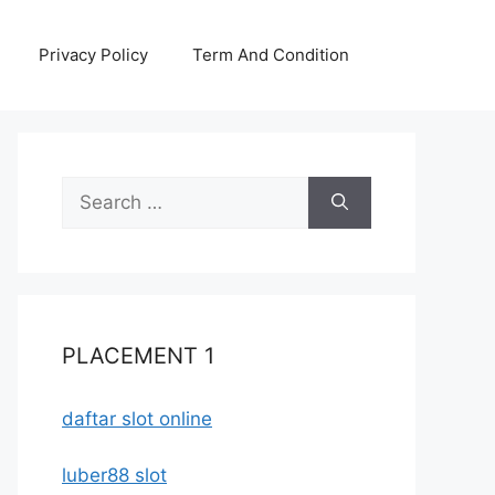
Privacy Policy
Term And Condition
Search
for:
PLACEMENT 1
daftar slot online
luber88 slot