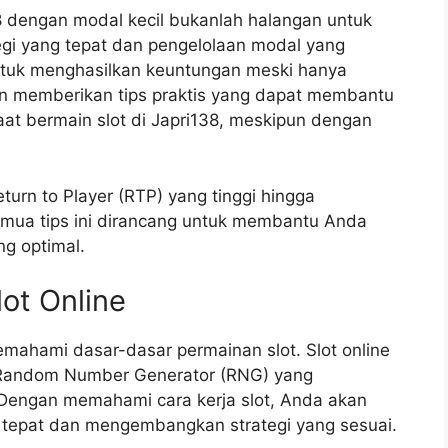
38 dengan modal kecil bukanlah halangan untuk
gi yang tepat dan pengelolaan modal yang
untuk menghasilkan keuntungan meski hanya
kan memberikan tips praktis yang dapat membantu
t bermain slot di Japri138, meskipun dengan
turn to Player (RTP) yang tinggi hingga
emua tips ini dirancang untuk membantu Anda
ng optimal.
ot Online
mahami dasar-dasar permainan slot. Slot online
 Random Number Generator (RNG) yang
 Dengan memahami cara kerja slot, Anda akan
g tepat dan mengembangkan strategi yang sesuai.