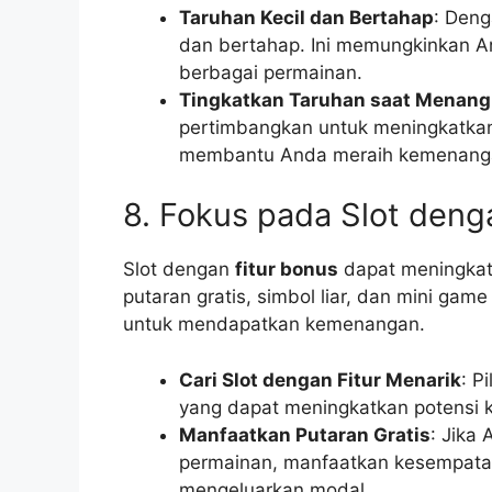
Taruhan Kecil dan Bertahap
: Deng
dan bertahap. Ini memungkinkan A
berbagai permainan.
Tingkatkan Taruhan saat Menang
pertimbangkan untuk meningkatkan t
membantu Anda meraih kemenangan
8. Fokus pada Slot deng
Slot dengan
fitur bonus
dapat meningkatk
putaran gratis, simbol liar, dan mini gam
untuk mendapatkan kemenangan.
Cari Slot dengan Fitur Menarik
: P
yang dapat meningkatkan potensi
Manfaatkan Putaran Gratis
: Jika
permainan, manfaatkan kesempata
mengeluarkan modal.