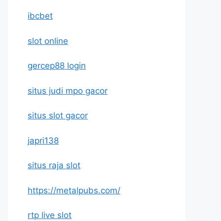
ibcbet
slot online
gercep88 login
situs judi mpo gacor
situs slot gacor
japri138
situs raja slot
https://metalpubs.com/
rtp live slot