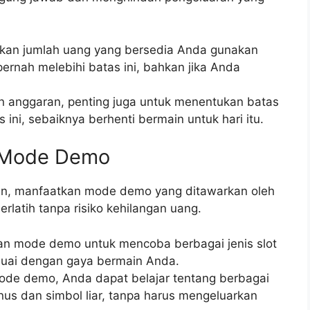
pkan jumlah uang yang bersedia Anda gunakan
pernah melebihi batas ini, bahkan jika Anda
n anggaran, penting juga untuk menentukan batas
ini, sebaiknya berhenti bermain untuk hari itu.
n Mode Demo
n, manfaatkan mode demo yang ditawarkan oleh
rlatih tanpa risiko kehilangan uang.
an mode demo untuk mencoba berbagai jenis slot
suai dengan gaya bermain Anda.
ode demo, Anda dapat belajar tentang berbagai
onus dan simbol liar, tanpa harus mengeluarkan