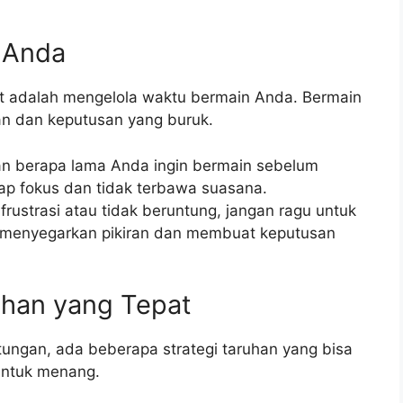
 Anda
ot adalah mengelola waktu bermain Anda. Bermain
an dan keputusan yang buruk.
an berapa lama Anda ingin bermain sebelum
ap fokus dan tidak terbawa suasana.
frustrasi atau tidak beruntung, jangan ragu untuk
u menyegarkan pikiran dan membuat keputusan
uhan yang Tepat
ungan, ada beberapa strategi taruhan yang bisa
ntuk menang.