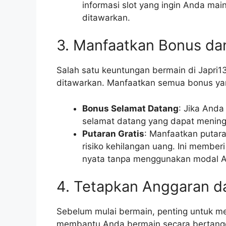
informasi slot yang ingin Anda ma
ditawarkan.
3. Manfaatkan Bonus da
Salah satu keuntungan bermain di Japri
ditawarkan. Manfaatkan semua bonus ya
Bonus Selamat Datang
: Jika Anda
selamat datang yang dapat mening
Putaran Gratis
: Manfaatkan putara
risiko kehilangan uang. Ini memb
nyata tanpa menggunakan modal An
4. Tetapkan Anggaran d
Sebelum mulai bermain, penting untuk me
membantu Anda bermain secara bertang