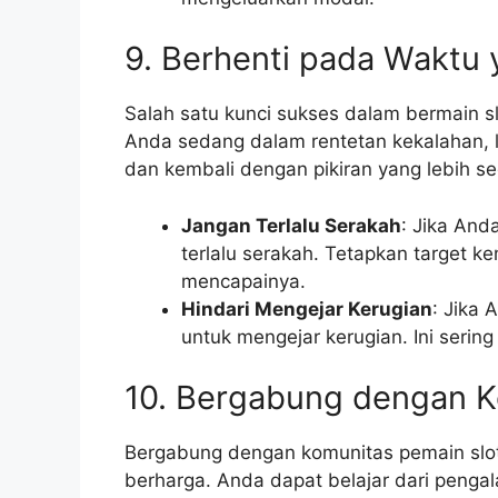
9. Berhenti pada Waktu 
Salah satu kunci sukses dalam bermain s
Anda sedang dalam rentetan kekalahan, 
dan kembali dengan pikiran yang lebih se
Jangan Terlalu Serakah
: Jika And
terlalu serakah. Tetapkan target 
mencapainya.
Hindari Mengejar Kerugian
: Jika 
untuk mengejar kerugian. Ini serin
10. Bergabung dengan 
Bergabung dengan komunitas pemain slo
berharga. Anda dapat belajar dari pengal