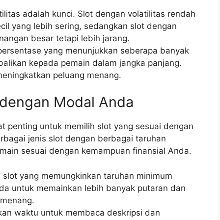
litas adalah kunci. Slot dengan volatilitas rendah
l yang lebih sering, sedangkan slot dengan
nangan besar tetapi lebih jarang.
h persentase yang menunjukkan seberapa banyak
mbalikan kepada pemain dalam jangka panjang.
k meningkatkan peluang menang.
ai dengan Modal Anda
t penting untuk memilih slot yang sesuai dengan
bagai jenis slot dengan berbagai taruhan
ain sesuai dengan kemampuan finansial Anda.
lih slot yang memungkinkan taruhan minimum
da untuk memainkan lebih banyak putaran dan
 menang.
kan waktu untuk membaca deskripsi dan