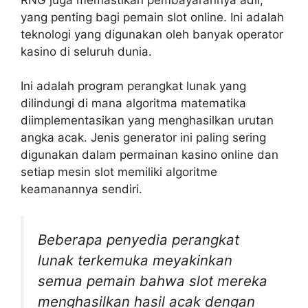
yang penting bagi pemain slot online. Ini adalah
teknologi yang digunakan oleh banyak operator
kasino di seluruh dunia.
Ini adalah program perangkat lunak yang
dilindungi di mana algoritma matematika
diimplementasikan yang menghasilkan urutan
angka acak. Jenis generator ini paling sering
digunakan dalam permainan kasino online dan
setiap mesin slot memiliki algoritme
keamanannya sendiri.
Beberapa penyedia perangkat
lunak terkemuka meyakinkan
semua pemain bahwa slot mereka
menghasilkan hasil acak dengan