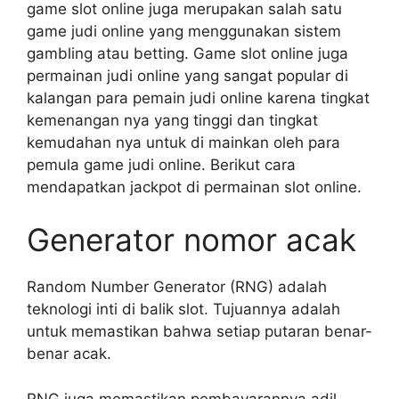
game slot online juga merupakan salah satu
game judi online yang menggunakan sistem
gambling atau betting. Game slot online juga
permainan judi online yang sangat popular di
kalangan para pemain judi online karena tingkat
kemenangan nya yang tinggi dan tingkat
kemudahan nya untuk di mainkan oleh para
pemula game judi online. Berikut cara
mendapatkan jackpot di permainan slot online.
Generator nomor acak
Random Number Generator (RNG) adalah
teknologi inti di balik slot. Tujuannya adalah
untuk memastikan bahwa setiap putaran benar-
benar acak.
RNG juga memastikan pembayarannya adil,