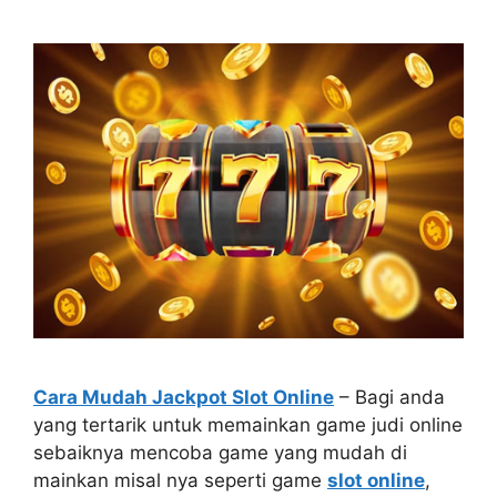
Cara Mudah Jackpot Slot Online
– Bagi anda
yang tertarik untuk memainkan game judi online
sebaiknya mencoba game yang mudah di
mainkan misal nya seperti game
slot online
,