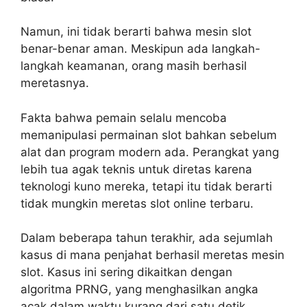
Namun, ini tidak berarti bahwa mesin slot
benar-benar aman. Meskipun ada langkah-
langkah keamanan, orang masih berhasil
meretasnya.
Fakta bahwa pemain selalu mencoba
memanipulasi permainan slot bahkan sebelum
alat dan program modern ada. Perangkat yang
lebih tua agak teknis untuk diretas karena
teknologi kuno mereka, tetapi itu tidak berarti
tidak mungkin meretas slot online terbaru.
Dalam beberapa tahun terakhir, ada sejumlah
kasus di mana penjahat berhasil meretas mesin
slot. Kasus ini sering dikaitkan dengan
algoritma PRNG, yang menghasilkan angka
acak dalam waktu kurang dari satu detik.