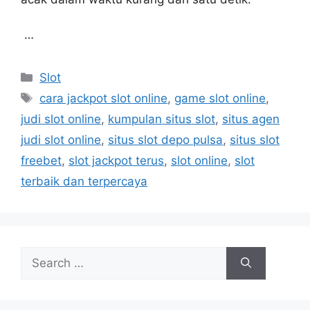
…
Categories
Slot
Tags
cara jackpot slot online
,
game slot online
,
judi slot online
,
kumpulan situs slot
,
situs agen
judi slot online
,
situs slot depo pulsa
,
situs slot
freebet
,
slot jackpot terus
,
slot online
,
slot
terbaik dan terpercaya
Search
for: