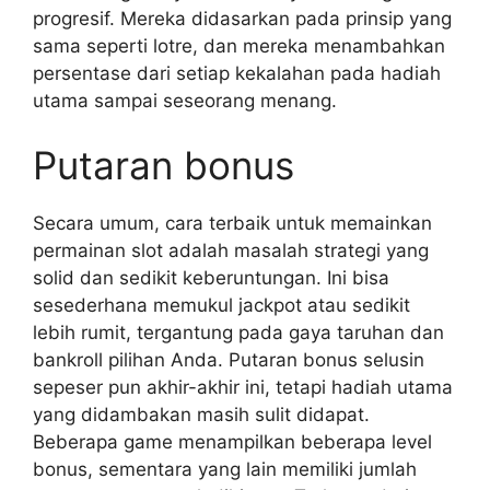
progresif. Mereka didasarkan pada prinsip yang
sama seperti lotre, dan mereka menambahkan
persentase dari setiap kekalahan pada hadiah
utama sampai seseorang menang.
Putaran bonus
Secara umum, cara terbaik untuk memainkan
permainan slot adalah masalah strategi yang
solid dan sedikit keberuntungan. Ini bisa
sesederhana memukul jackpot atau sedikit
lebih rumit, tergantung pada gaya taruhan dan
bankroll pilihan Anda. Putaran bonus selusin
sepeser pun akhir-akhir ini, tetapi hadiah utama
yang didambakan masih sulit didapat.
Beberapa game menampilkan beberapa level
bonus, sementara yang lain memiliki jumlah