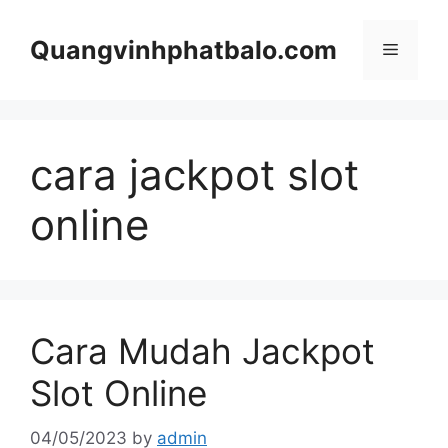
Skip
to
Quangvinhphatbalo.com
Menu
content
cara jackpot slot
online
Cara Mudah Jackpot
Slot Online
04/05/2023
by
admin