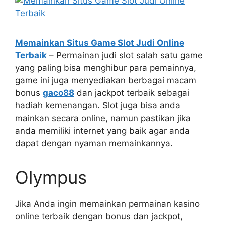
Memainkan Situs Game Slot Judi Online
Terbaik
– Permainan judi slot salah satu game
yang paling bisa menghibur para pemainnya,
game ini juga menyediakan berbagai macam
bonus
gaco88
dan jackpot terbaik sebagai
hadiah kemenangan. Slot juga bisa anda
mainkan secara online, namun pastikan jika
anda memiliki internet yang baik agar anda
dapat dengan nyaman memainkannya.
Olympus
Jika Anda ingin memainkan permainan kasino
online terbaik dengan bonus dan jackpot,