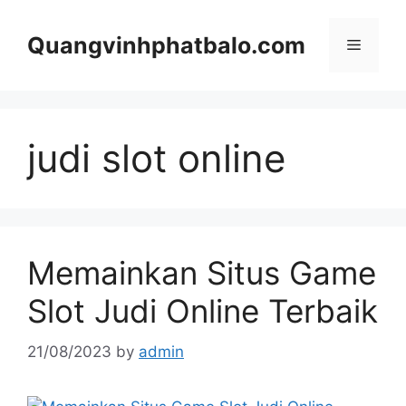
Skip
to
Quangvinhphatbalo.com
Menu
content
judi slot online
Memainkan Situs Game
Slot Judi Online Terbaik
21/08/2023
by
admin