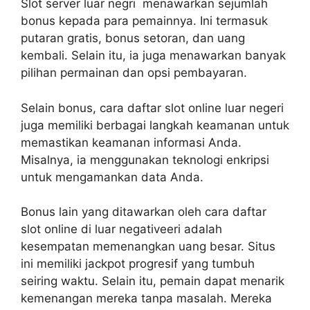
Slot server luar negri menawarkan sejumlah
bonus kepada para pemainnya. Ini termasuk
putaran gratis, bonus setoran, dan uang
kembali. Selain itu, ia juga menawarkan banyak
pilihan permainan dan opsi pembayaran.
Selain bonus, cara daftar slot online luar negeri
juga memiliki berbagai langkah keamanan untuk
memastikan keamanan informasi Anda.
Misalnya, ia menggunakan teknologi enkripsi
untuk mengamankan data Anda.
Bonus lain yang ditawarkan oleh cara daftar
slot online di luar negativeeri adalah
kesempatan memenangkan uang besar. Situs
ini memiliki jackpot progresif yang tumbuh
seiring waktu. Selain itu, pemain dapat menarik
kemenangan mereka tanpa masalah. Mereka