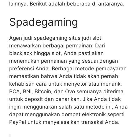
lainnya. Berikut adalah beberapa di antaranya.
Spadegaming
Agen judi spadegaming situs judi slot
menawarkan berbagai permainan. Dari
blackjack hingga slot, Anda pasti akan
menemukan permainan yang sesuai dengan
preferensi Anda. Berbagai metode pembayaran
memastikan bahwa Anda tidak akan pernah
kehabisan cara untuk menyetor atau menarik.
BCA, BNI, Bitcoin, dan Ovo semuanya diterima
untuk deposit dan penarikan. Jika Anda tidak
ingin menggunakan salah satu metode ini, Anda
dapat menggunakan dompet elektronik seperti
PayPal untuk menyelesaikan transaksi Anda.