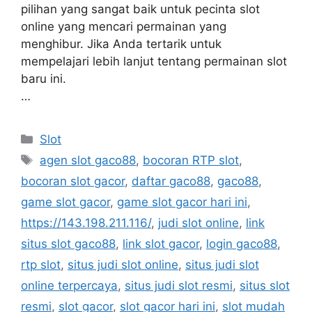
pilihan yang sangat baik untuk pecinta slot
online yang mencari permainan yang
menghibur. Jika Anda tertarik untuk
mempelajari lebih lanjut tentang permainan slot
baru ini.
…
Categories
Slot
Tags
agen slot gaco88
,
bocoran RTP slot
,
bocoran slot gacor
,
daftar gaco88
,
gaco88
,
game slot gacor
,
game slot gacor hari ini
,
https://143.198.211.116/
,
judi slot online
,
link
situs slot gaco88
,
link slot gacor
,
login gaco88
,
rtp slot
,
situs judi slot online
,
situs judi slot
online terpercaya
,
situs judi slot resmi
,
situs slot
resmi
,
slot gacor
,
slot gacor hari ini
,
slot mudah