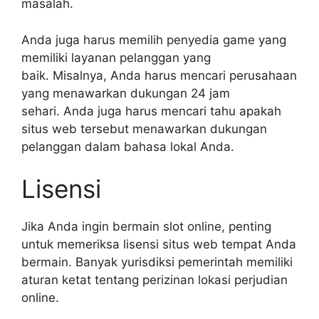
masalah.
Anda juga harus memilih penyedia game yang
memiliki layanan pelanggan yang
baik. Misalnya, Anda harus mencari perusahaan
yang menawarkan dukungan 24 jam
sehari. Anda juga harus mencari tahu apakah
situs web tersebut menawarkan dukungan
pelanggan dalam bahasa lokal Anda.
Lisensi
Jika Anda ingin bermain slot online, penting
untuk memeriksa lisensi situs web tempat Anda
bermain. Banyak yurisdiksi pemerintah memiliki
aturan ketat tentang perizinan lokasi perjudian
online.