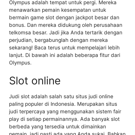
Olympus adalah tempat untuk pergi. Mereka
menawarkan pemain kesempatan untuk
bermain game slot dengan jackpot besar dan
bonus. Dan mereka didukung oleh perusahaan
telkomsa besar. Jadi jika Anda tertarik dengan
perjudian, bergabunglah dengan mereka
sekarang! Baca terus untuk mempelajari lebih
lanjut. Di bawah ini adalah beberapa fitur dari
Olympus.
Slot online
Judi slot adalah salah satu situs judi online
paling populer di Indonesia. Merupakan situs
judi terpercaya yang menggunakan sistem fair
play di setiap permainannya. Ada banyak slot
berbeda yang tersedia untuk dimainkan
pemain, jadi pasti ada yang Anda sukai. Bahkan