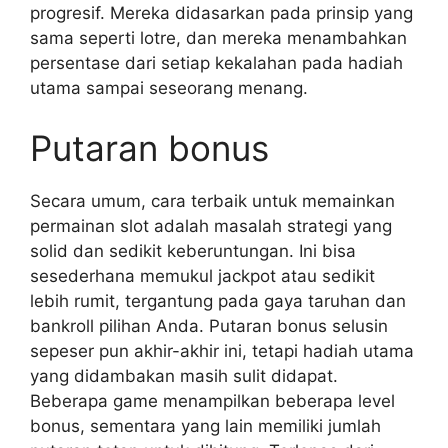
progresif. Mereka didasarkan pada prinsip yang
sama seperti lotre, dan mereka menambahkan
persentase dari setiap kekalahan pada hadiah
utama sampai seseorang menang.
Putaran bonus
Secara umum, cara terbaik untuk memainkan
permainan slot adalah masalah strategi yang
solid dan sedikit keberuntungan. Ini bisa
sesederhana memukul jackpot atau sedikit
lebih rumit, tergantung pada gaya taruhan dan
bankroll pilihan Anda. Putaran bonus selusin
sepeser pun akhir-akhir ini, tetapi hadiah utama
yang didambakan masih sulit didapat.
Beberapa game menampilkan beberapa level
bonus, sementara yang lain memiliki jumlah