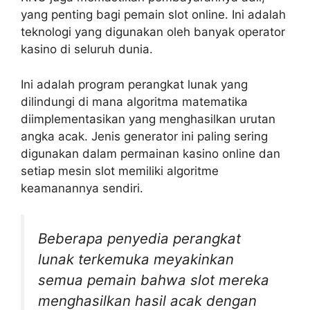
yang penting bagi pemain slot online. Ini adalah
teknologi yang digunakan oleh banyak operator
kasino di seluruh dunia.
Ini adalah program perangkat lunak yang
dilindungi di mana algoritma matematika
diimplementasikan yang menghasilkan urutan
angka acak. Jenis generator ini paling sering
digunakan dalam permainan kasino online dan
setiap mesin slot memiliki algoritme
keamanannya sendiri.
Beberapa penyedia perangkat
lunak terkemuka meyakinkan
semua pemain bahwa slot mereka
menghasilkan hasil acak dengan