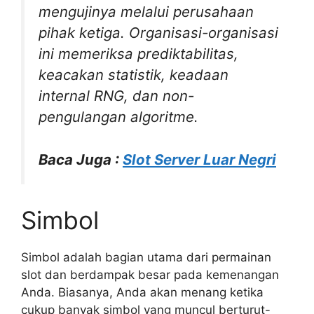
mengujinya melalui perusahaan
pihak ketiga. Organisasi-organisasi
ini memeriksa prediktabilitas,
keacakan statistik, keadaan
internal RNG, dan non-
pengulangan algoritme.
Baca Juga :
Slot Server Luar Negri
Simbol
Simbol adalah bagian utama dari permainan
slot dan berdampak besar pada kemenangan
Anda. Biasanya, Anda akan menang ketika
cukup banyak simbol yang muncul berturut-