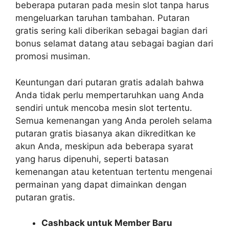
beberapa putaran pada mesin slot tanpa harus
mengeluarkan taruhan tambahan. Putaran
gratis sering kali diberikan sebagai bagian dari
bonus selamat datang atau sebagai bagian dari
promosi musiman.
Keuntungan dari putaran gratis adalah bahwa
Anda tidak perlu mempertaruhkan uang Anda
sendiri untuk mencoba mesin slot tertentu.
Semua kemenangan yang Anda peroleh selama
putaran gratis biasanya akan dikreditkan ke
akun Anda, meskipun ada beberapa syarat
yang harus dipenuhi, seperti batasan
kemenangan atau ketentuan tertentu mengenai
permainan yang dapat dimainkan dengan
putaran gratis.
Cashback untuk Member Baru