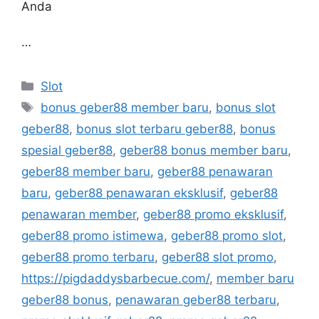
Anda
…
Categories
Slot
Tags
bonus geber88 member baru
,
bonus slot
geber88
,
bonus slot terbaru geber88
,
bonus
spesial geber88
,
geber88 bonus member baru
,
geber88 member baru
,
geber88 penawaran
baru
,
geber88 penawaran eksklusif
,
geber88
penawaran member
,
geber88 promo eksklusif
,
geber88 promo istimewa
,
geber88 promo slot
,
geber88 promo terbaru
,
geber88 slot promo
,
https://pigdaddysbarbecue.com/
,
member baru
geber88 bonus
,
penawaran geber88 terbaru
,