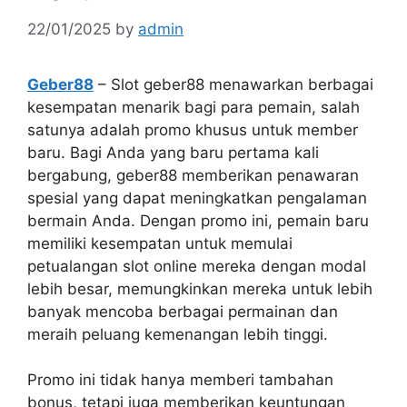
22/01/2025
by
admin
Geber88
– Slot geber88 menawarkan berbagai
kesempatan menarik bagi para pemain, salah
satunya adalah promo khusus untuk member
baru. Bagi Anda yang baru pertama kali
bergabung, geber88 memberikan penawaran
spesial yang dapat meningkatkan pengalaman
bermain Anda. Dengan promo ini, pemain baru
memiliki kesempatan untuk memulai
petualangan slot online mereka dengan modal
lebih besar, memungkinkan mereka untuk lebih
banyak mencoba berbagai permainan dan
meraih peluang kemenangan lebih tinggi.
Promo ini tidak hanya memberi tambahan
bonus, tetapi juga memberikan keuntungan