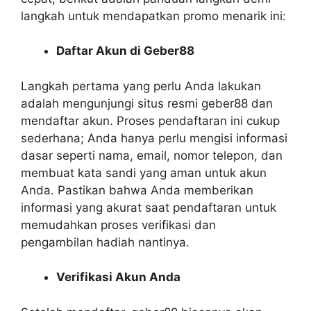
langkah untuk mendapatkan promo menarik ini:
Daftar Akun di Geber88
Langkah pertama yang perlu Anda lakukan
adalah mengunjungi situs resmi geber88 dan
mendaftar akun. Proses pendaftaran ini cukup
sederhana; Anda hanya perlu mengisi informasi
dasar seperti nama, email, nomor telepon, dan
membuat kata sandi yang aman untuk akun
Anda. Pastikan bahwa Anda memberikan
informasi yang akurat saat pendaftaran untuk
memudahkan proses verifikasi dan
pengambilan hadiah nantinya.
Verifikasi Akun Anda