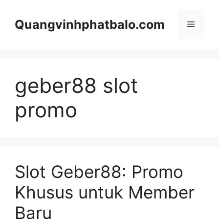
Skip
to
Quangvinhphatbalo.com
Menu
content
geber88 slot
promo
Slot Geber88: Promo
Khusus untuk Member
Baru