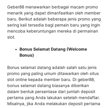
Geber88 menawarkan berbagai macam promo
menarik yang dapat dimanfaatkan oleh member
baru. Berikut adalah beberapa jenis promo yang
sering kali tersedia bagi pemain baru yang ingin
mencoba keberuntungan mereka di permainan
slot.
Bonus Selamat Datang (Welcome
Bonus)
Bonus selamat datang adalah salah satu jenis
promo yang paling umum ditawarkan oleh situs
slot online kepada member baru. Di geber88
,
bonus selamat datang biasanya diberikan
dalam bentuk persentase dari jumlah deposit
pertama yang Anda lakukan setelah mendaftar.
Misalnya, jika Anda melakukan deposit pertama