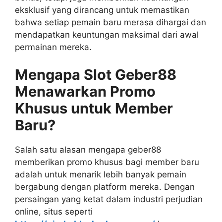
eksklusif yang dirancang untuk memastikan
bahwa setiap pemain baru merasa dihargai dan
mendapatkan keuntungan maksimal dari awal
permainan mereka.
Mengapa Slot Geber88
Menawarkan Promo
Khusus untuk Member
Baru?
Salah satu alasan mengapa geber88
memberikan promo khusus bagi member baru
adalah untuk menarik lebih banyak pemain
bergabung dengan platform mereka. Dengan
persaingan yang ketat dalam industri perjudian
online, situs seperti