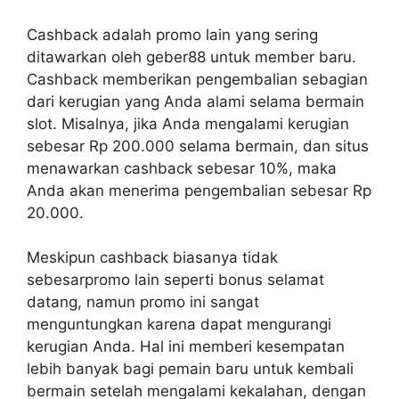
Cashback adalah promo lain yang sering
ditawarkan oleh geber88 untuk member baru.
Cashback memberikan pengembalian sebagian
dari kerugian yang Anda alami selama bermain
slot. Misalnya, jika Anda mengalami kerugian
sebesar Rp 200.000 selama bermain, dan situs
menawarkan cashback sebesar 10%, maka
Anda akan menerima pengembalian sebesar Rp
20.000.
Meskipun cashback biasanya tidak
sebesarpromo lain seperti bonus selamat
datang, namun promo ini sangat
menguntungkan karena dapat mengurangi
kerugian Anda. Hal ini memberi kesempatan
lebih banyak bagi pemain baru untuk kembali
bermain setelah mengalami kekalahan, dengan