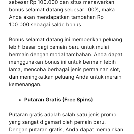
sebesar Rp 100.000 dan situs menawarkan
bonus selamat datang sebesar 100%, maka
Anda akan mendapatkan tambahan Rp
100.000 sebagai saldo bonus.
Bonus selamat datang ini memberikan peluang
lebih besar bagi pemain baru untuk mulai
bermain dengan modal tambahan. Anda dapat
menggunakan bonus ini untuk bermain lebih
lama, mencoba berbagai jenis permainan slot,
dan meningkatkan peluang Anda untuk meraih
kemenangan.
Putaran Gratis (Free Spins)
Putaran gratis adalah salah satu jenis promo
yang sangat digemari oleh pemain baru.
Dengan putaran gratis, Anda dapat memainkan