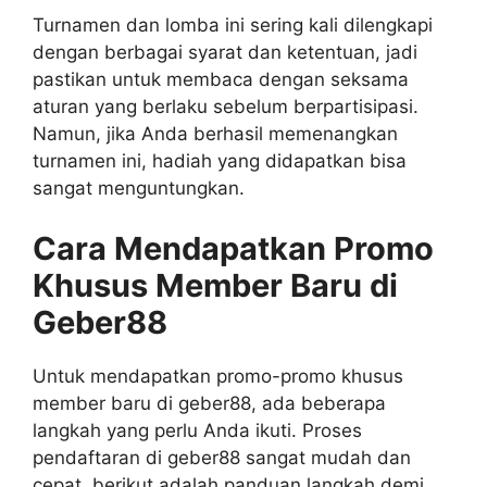
Turnamen dan lomba ini sering kali dilengkapi
dengan berbagai syarat dan ketentuan, jadi
pastikan untuk membaca dengan seksama
aturan yang berlaku sebelum berpartisipasi.
Namun, jika Anda berhasil memenangkan
turnamen ini, hadiah yang didapatkan bisa
sangat menguntungkan.
Cara Mendapatkan Promo
Khusus Member Baru di
Geber88
Untuk mendapatkan promo-promo khusus
member baru di geber88, ada beberapa
langkah yang perlu Anda ikuti. Proses
pendaftaran di geber88 sangat mudah dan
cepat, berikut adalah panduan langkah demi