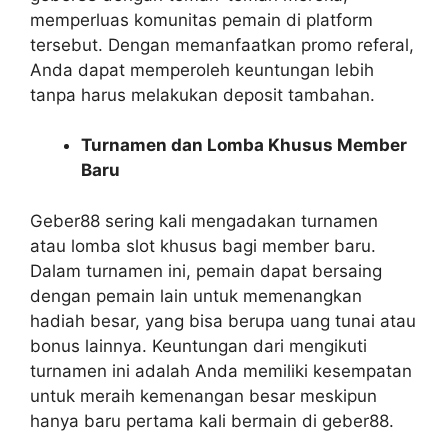
memperluas komunitas pemain di platform
tersebut. Dengan memanfaatkan promo referal,
Anda dapat memperoleh keuntungan lebih
tanpa harus melakukan deposit tambahan.
Turnamen dan Lomba Khusus Member
Baru
Geber88 sering kali mengadakan turnamen
atau lomba slot khusus bagi member baru.
Dalam turnamen ini, pemain dapat bersaing
dengan pemain lain untuk memenangkan
hadiah besar, yang bisa berupa uang tunai atau
bonus lainnya. Keuntungan dari mengikuti
turnamen ini adalah Anda memiliki kesempatan
untuk meraih kemenangan besar meskipun
hanya baru pertama kali bermain di geber88.