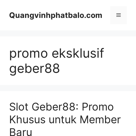
Skip
to
Quangvinhphatbalo.com
Menu
content
promo eksklusif
geber88
Slot Geber88: Promo
Khusus untuk Member
Baru