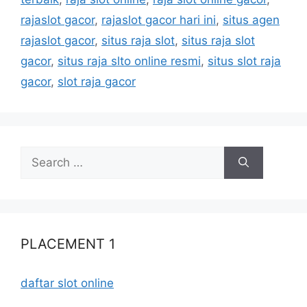
rajaslot gacor
,
rajaslot gacor hari ini
,
situs agen
rajaslot gacor
,
situs raja slot
,
situs raja slot
gacor
,
situs raja slto online resmi
,
situs slot raja
gacor
,
slot raja gacor
Search
for:
PLACEMENT 1
daftar slot online