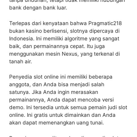
tanpa unduhan, tetapi tidak memiliki hubungan
bank dengan bank luar.
Terlepas dari kenyataan bahwa Pragmatic218
bukan kasino berlisensi, slotnya dipercaya di
Indonesia. Ini memiliki algoritme yang sangat
baik, dan permainannya cepat. Itu juga
menggunakan mesin Nexus, yang terkenal di
tanah air.
Penyedia slot online ini memiliki beberapa
anggota, dan Anda bisa menjadi salah
satunya. Jika Anda ingin merasakan
permainannya, Anda dapat mencoba versi
demo. Ini tersedia untuk semua pemain judi slot
online. Ini gratis untuk dimainkan dan Anda
akan dapat memenangkan uang tunai.