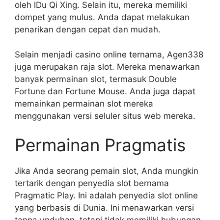
oleh lDu Qi Xing. Selain itu, mereka memiliki
dompet yang mulus. Anda dapat melakukan
penarikan dengan cepat dan mudah.
Selain menjadi casino online ternama, Agen338
juga merupakan raja slot. Mereka menawarkan
banyak permainan slot, termasuk Double
Fortune dan Fortune Mouse. Anda juga dapat
memainkan permainan slot mereka
menggunakan versi seluler situs web mereka.
Permainan Pragmatis
Jika Anda seorang pemain slot, Anda mungkin
tertarik dengan penyedia slot bernama
Pragmatic Play. Ini adalah penyedia slot online
yang berbasis di Dunia. Ini menawarkan versi