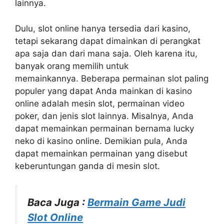
lainnya.
Dulu, slot online hanya tersedia dari kasino,
tetapi sekarang dapat dimainkan di perangkat
apa saja dan dari mana saja. Oleh karena itu,
banyak orang memilih untuk
memainkannya. Beberapa permainan slot paling
populer yang dapat Anda mainkan di kasino
online adalah mesin slot, permainan video
poker, dan jenis slot lainnya. Misalnya, Anda
dapat memainkan permainan bernama lucky
neko di kasino online. Demikian pula, Anda
dapat memainkan permainan yang disebut
keberuntungan ganda di mesin slot.
Baca Juga :
Bermain Game Judi
Slot Online