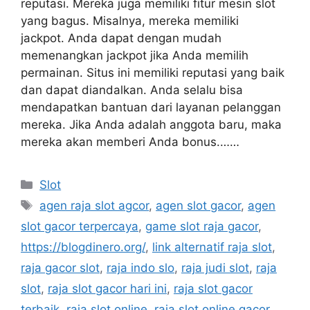
reputasi. Mereka juga memiliki fitur mesin slot
yang bagus. Misalnya, mereka memiliki
jackpot. Anda dapat dengan mudah
memenangkan jackpot jika Anda memilih
permainan. Situs ini memiliki reputasi yang baik
dan dapat diandalkan. Anda selalu bisa
mendapatkan bantuan dari layanan pelanggan
mereka. Jika Anda adalah anggota baru, maka
mereka akan memberi Anda bonus.……
Categories
Slot
Tags
agen raja slot agcor
,
agen slot gacor
,
agen
slot gacor terpercaya
,
game slot raja gacor
,
https://blogdinero.org/
,
link alternatif raja slot
,
raja gacor slot
,
raja indo slo
,
raja judi slot
,
raja
slot
,
raja slot gacor hari ini
,
raja slot gacor
terbaik
,
raja slot online
,
raja slot online gacor
,