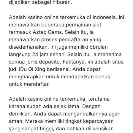
dijadikan sebagai hiburan.
Adalah kasino online terkemuka di Indonesia. Ini
menawarkan beberapa permainan slot
termasuk Aztec Gems. Selain itu, ia
menawarkan proses pendaftaran yang
disederhanakan. Ini juga memiliki obrolan
langsung 24 jam sehari. Selain itu, ia menerima
semua jenis deposito. Faktanya, ini adalah situs
judi lDu Qi Xing berlisensi. Anda dapat
mengharapkan untuk mendapatkan bonus
untuk mendaftar.
Adalah kasino online terkemuka, terutama
karena sudah ada sejak lama. Dengan
demikian, Anda dapat mengandalkannya agar
aman. Mereka memiliki tingkat kepercayaan
yang sangat tinggi, dan bahkan dilisensikan