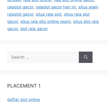
rajaslot gacor
,
rajaslot gacor hari ini
,
situs agen
rajaslot gacor
,
situs raja slot
,
situs raja slot
gacor
,
situs raja slto online resmi
,
situs slot raja
gacor
,
slot raja gacor
Search
for:
PLACEMENT 1
daftar slot online