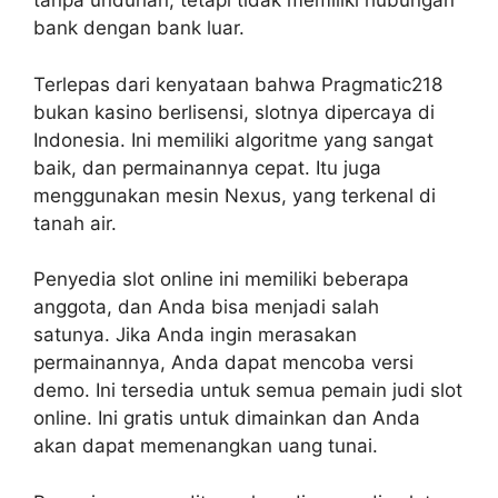
tanpa unduhan, tetapi tidak memiliki hubungan
bank dengan bank luar.
Terlepas dari kenyataan bahwa Pragmatic218
bukan kasino berlisensi, slotnya dipercaya di
Indonesia. Ini memiliki algoritme yang sangat
baik, dan permainannya cepat. Itu juga
menggunakan mesin Nexus, yang terkenal di
tanah air.
Penyedia slot online ini memiliki beberapa
anggota, dan Anda bisa menjadi salah
satunya. Jika Anda ingin merasakan
permainannya, Anda dapat mencoba versi
demo. Ini tersedia untuk semua pemain judi slot
online. Ini gratis untuk dimainkan dan Anda
akan dapat memenangkan uang tunai.