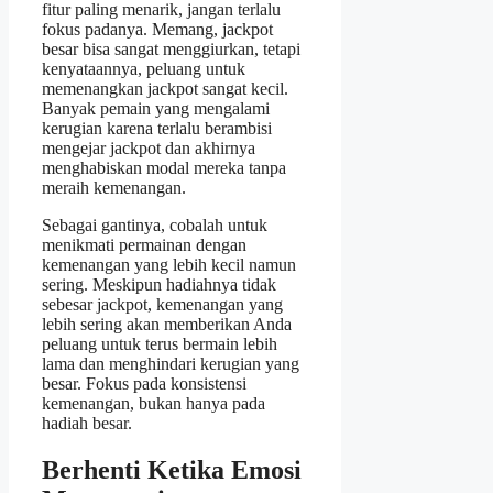
fitur paling menarik, jangan terlalu
fokus padanya. Memang, jackpot
besar bisa sangat menggiurkan, tetapi
kenyataannya, peluang untuk
memenangkan jackpot sangat kecil.
Banyak pemain yang mengalami
kerugian karena terlalu berambisi
mengejar jackpot dan akhirnya
menghabiskan modal mereka tanpa
meraih kemenangan.
Sebagai gantinya, cobalah untuk
menikmati permainan dengan
kemenangan yang lebih kecil namun
sering. Meskipun hadiahnya tidak
sebesar jackpot, kemenangan yang
lebih sering akan memberikan Anda
peluang untuk terus bermain lebih
lama dan menghindari kerugian yang
besar. Fokus pada konsistensi
kemenangan, bukan hanya pada
hadiah besar.
Berhenti Ketika Emosi