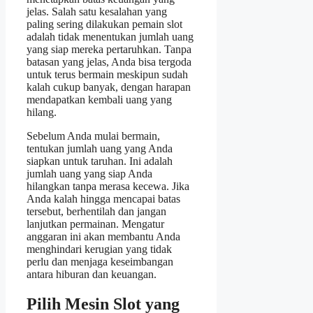
jelas. Salah satu kesalahan yang
paling sering dilakukan pemain slot
adalah tidak menentukan jumlah uang
yang siap mereka pertaruhkan. Tanpa
batasan yang jelas, Anda bisa tergoda
untuk terus bermain meskipun sudah
kalah cukup banyak, dengan harapan
mendapatkan kembali uang yang
hilang.
Sebelum Anda mulai bermain,
tentukan jumlah uang yang Anda
siapkan untuk taruhan. Ini adalah
jumlah uang yang siap Anda
hilangkan tanpa merasa kecewa. Jika
Anda kalah hingga mencapai batas
tersebut, berhentilah dan jangan
lanjutkan permainan. Mengatur
anggaran ini akan membantu Anda
menghindari kerugian yang tidak
perlu dan menjaga keseimbangan
antara hiburan dan keuangan.
Pilih Mesin Slot yang