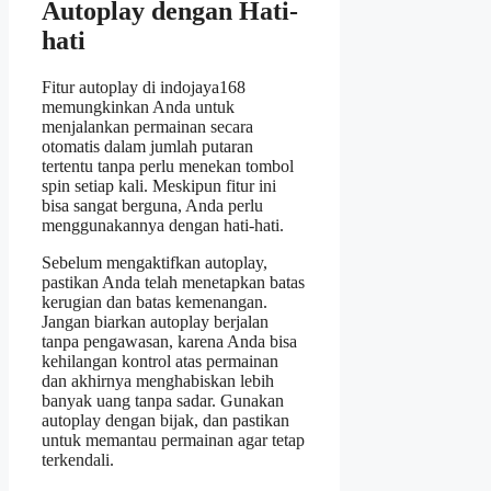
Autoplay dengan Hati-
hati
Fitur autoplay di indojaya168
memungkinkan Anda untuk
menjalankan permainan secara
otomatis dalam jumlah putaran
tertentu tanpa perlu menekan tombol
spin setiap kali. Meskipun fitur ini
bisa sangat berguna, Anda perlu
menggunakannya dengan hati-hati.
Sebelum mengaktifkan autoplay,
pastikan Anda telah menetapkan batas
kerugian dan batas kemenangan.
Jangan biarkan autoplay berjalan
tanpa pengawasan, karena Anda bisa
kehilangan kontrol atas permainan
dan akhirnya menghabiskan lebih
banyak uang tanpa sadar. Gunakan
autoplay dengan bijak, dan pastikan
untuk memantau permainan agar tetap
terkendali.