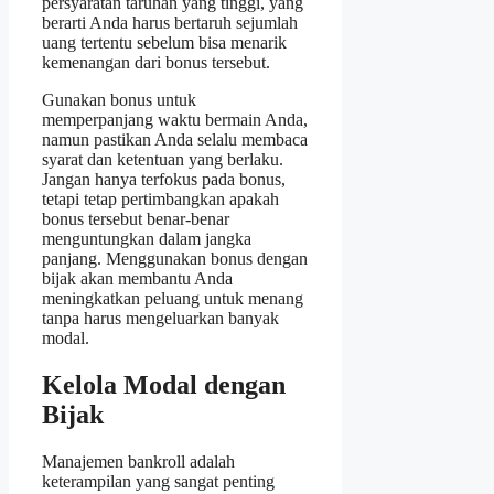
persyaratan taruhan yang tinggi, yang
berarti Anda harus bertaruh sejumlah
uang tertentu sebelum bisa menarik
kemenangan dari bonus tersebut.
Gunakan bonus untuk
memperpanjang waktu bermain Anda,
namun pastikan Anda selalu membaca
syarat dan ketentuan yang berlaku.
Jangan hanya terfokus pada bonus,
tetapi tetap pertimbangkan apakah
bonus tersebut benar-benar
menguntungkan dalam jangka
panjang. Menggunakan bonus dengan
bijak akan membantu Anda
meningkatkan peluang untuk menang
tanpa harus mengeluarkan banyak
modal.
Kelola Modal dengan
Bijak
Manajemen bankroll adalah
keterampilan yang sangat penting