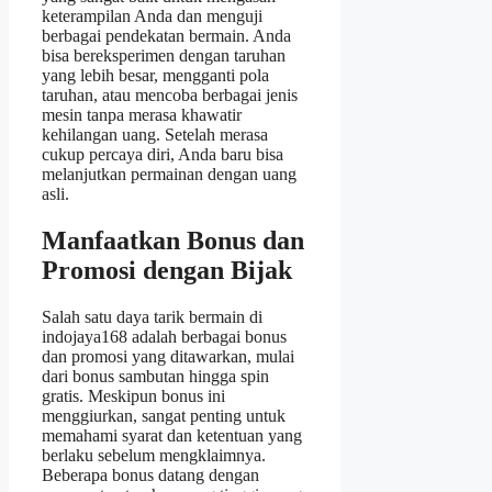
keterampilan Anda dan menguji
berbagai pendekatan bermain. Anda
bisa bereksperimen dengan taruhan
yang lebih besar, mengganti pola
taruhan, atau mencoba berbagai jenis
mesin tanpa merasa khawatir
kehilangan uang. Setelah merasa
cukup percaya diri, Anda baru bisa
melanjutkan permainan dengan uang
asli.
Manfaatkan Bonus dan
Promosi dengan Bijak
Salah satu daya tarik bermain di
indojaya168 adalah berbagai bonus
dan promosi yang ditawarkan, mulai
dari bonus sambutan hingga spin
gratis. Meskipun bonus ini
menggiurkan, sangat penting untuk
memahami syarat dan ketentuan yang
berlaku sebelum mengklaimnya.
Beberapa bonus datang dengan