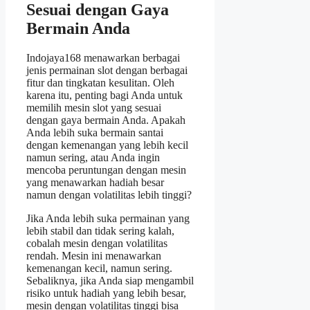
Sesuai dengan Gaya
Bermain Anda
Indojaya168 menawarkan berbagai
jenis permainan slot dengan berbagai
fitur dan tingkatan kesulitan. Oleh
karena itu, penting bagi Anda untuk
memilih mesin slot yang sesuai
dengan gaya bermain Anda. Apakah
Anda lebih suka bermain santai
dengan kemenangan yang lebih kecil
namun sering, atau Anda ingin
mencoba peruntungan dengan mesin
yang menawarkan hadiah besar
namun dengan volatilitas lebih tinggi?
Jika Anda lebih suka permainan yang
lebih stabil dan tidak sering kalah,
cobalah mesin dengan volatilitas
rendah. Mesin ini menawarkan
kemenangan kecil, namun sering.
Sebaliknya, jika Anda siap mengambil
risiko untuk hadiah yang lebih besar,
mesin dengan volatilitas tinggi bisa