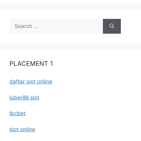
Search
for:
PLACEMENT 1
daftar slot online
luber88 slot
ibcbet
slot online