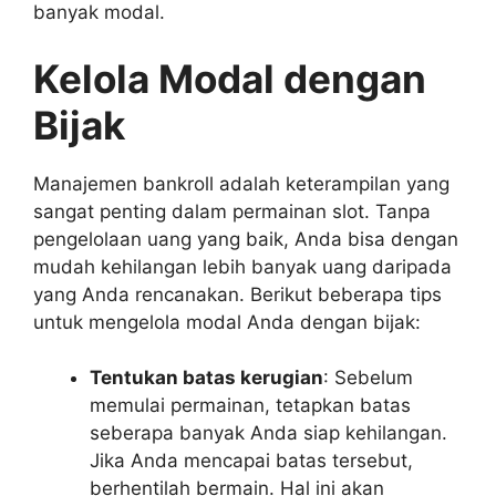
banyak modal.
Kelola Modal dengan
Bijak
Manajemen bankroll adalah keterampilan yang
sangat penting dalam permainan slot. Tanpa
pengelolaan uang yang baik, Anda bisa dengan
mudah kehilangan lebih banyak uang daripada
yang Anda rencanakan. Berikut beberapa tips
untuk mengelola modal Anda dengan bijak:
Tentukan batas kerugian
: Sebelum
memulai permainan, tetapkan batas
seberapa banyak Anda siap kehilangan.
Jika Anda mencapai batas tersebut,
berhentilah bermain. Hal ini akan