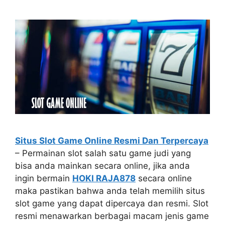
Situs Slot Game Online Resmi Dan Terpercaya
– Permainan slot salah satu game judi yang
bisa anda mainkan secara online, jika anda
ingin bermain
HOKI RAJA878
secara online
maka pastikan bahwa anda telah memilih situs
slot game yang dapat dipercaya dan resmi. Slot
resmi menawarkan berbagai macam jenis game