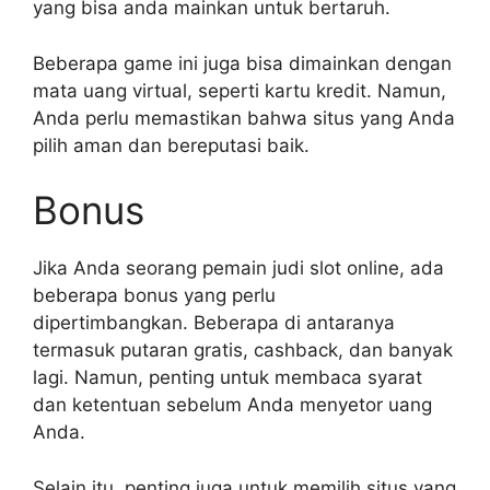
yang bisa anda mainkan untuk bertaruh.
Beberapa game ini juga bisa dimainkan dengan
mata uang virtual, seperti kartu kredit. Namun,
Anda perlu memastikan bahwa situs yang Anda
pilih aman dan bereputasi baik.
Bonus
Jika Anda seorang pemain judi slot online, ada
beberapa bonus yang perlu
dipertimbangkan. Beberapa di antaranya
termasuk putaran gratis, cashback, dan banyak
lagi. Namun, penting untuk membaca syarat
dan ketentuan sebelum Anda menyetor uang
Anda.
Selain itu, penting juga untuk memilih situs yang