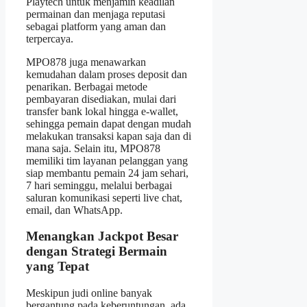
Playtech untuk menjamin keadilan
permainan dan menjaga reputasi
sebagai platform yang aman dan
terpercaya.
MPO878 juga menawarkan
kemudahan dalam proses deposit dan
penarikan. Berbagai metode
pembayaran disediakan, mulai dari
transfer bank lokal hingga e-wallet,
sehingga pemain dapat dengan mudah
melakukan transaksi kapan saja dan di
mana saja. Selain itu, MPO878
memiliki tim layanan pelanggan yang
siap membantu pemain 24 jam sehari,
7 hari seminggu, melalui berbagai
saluran komunikasi seperti live chat,
email, dan WhatsApp.
Menangkan Jackpot Besar
dengan Strategi Bermain
yang Tepat
Meskipun judi online banyak
bergantung pada keberuntungan, ada