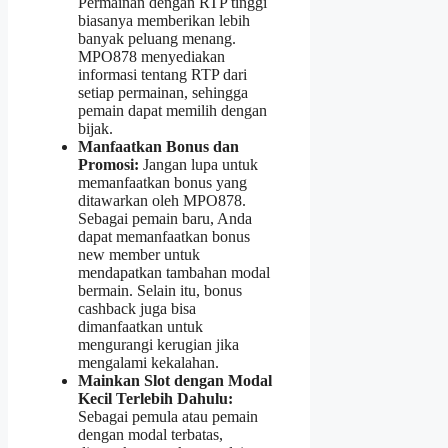
Permainan dengan RTP tinggi
biasanya memberikan lebih
banyak peluang menang.
MPO878 menyediakan
informasi tentang RTP dari
setiap permainan, sehingga
pemain dapat memilih dengan
bijak.
Manfaatkan Bonus dan
Promosi:
Jangan lupa untuk
memanfaatkan bonus yang
ditawarkan oleh MPO878.
Sebagai pemain baru, Anda
dapat memanfaatkan bonus
new member untuk
mendapatkan tambahan modal
bermain. Selain itu, bonus
cashback juga bisa
dimanfaatkan untuk
mengurangi kerugian jika
mengalami kekalahan.
Mainkan Slot dengan Modal
Kecil Terlebih Dahulu:
Sebagai pemula atau pemain
dengan modal terbatas,