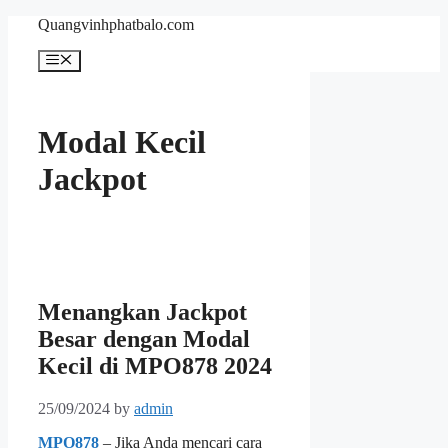
Skip
Quangvinhphatbalo.com
to
content
Menu
Modal Kecil
Jackpot
Menangkan Jackpot
Besar dengan Modal
Kecil di MPO878 2024
25/09/2024
by
admin
MPO878
– Jika Anda mencari cara