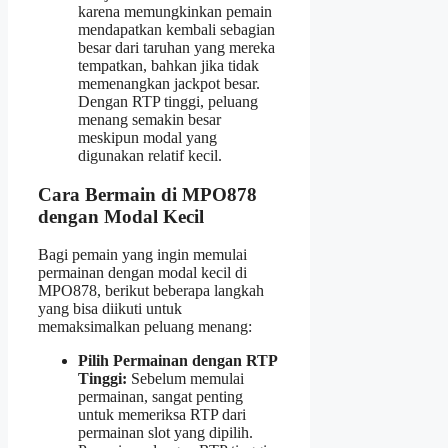
karena memungkinkan pemain
mendapatkan kembali sebagian
besar dari taruhan yang mereka
tempatkan, bahkan jika tidak
memenangkan jackpot besar.
Dengan RTP tinggi, peluang
menang semakin besar
meskipun modal yang
digunakan relatif kecil.
Cara Bermain di MPO878
dengan Modal Kecil
Bagi pemain yang ingin memulai
permainan dengan modal kecil di
MPO878, berikut beberapa langkah
yang bisa diikuti untuk
memaksimalkan peluang menang:
Pilih Permainan dengan RTP
Tinggi:
Sebelum memulai
permainan, sangat penting
untuk memeriksa RTP dari
permainan slot yang dipilih.