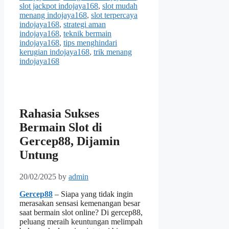
slot jackpot indojaya168
,
slot mudah
menang indojaya168
,
slot terpercaya
indojaya168
,
strategi aman
indojaya168
,
teknik bermain
indojaya168
,
tips menghindari
kerugian indojaya168
,
trik menang
indojaya168
Rahasia Sukses
Bermain Slot di
Gercep88, Dijamin
Untung
20/02/2025
by
admin
Gercep88
– Siapa yang tidak ingin
merasakan sensasi kemenangan besar
saat bermain slot online? Di gercep88,
peluang meraih keuntungan melimpah