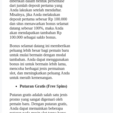
diberikan dalam bentuk persentase
dari jumlah deposit pertama yang
Anda lakukan setelah mendaftar.
Misalnya, jika Anda melakukan
deposit pertama sebesar Rp 100.000
dan situs menawarkan bonus selamat
datang sebesar 100%, maka Anda
akan mendapatkan tambahan Rp
100.000 sebagai saldo bonus.
Bonus selamat datang ini memberikan
peluang lebih besar bagi pemain baru
untuk mulai bermain dengan modal
tambahan. Anda dapat menggunakan
bonus ini untuk bermain lebih lama,
mencoba berbagai jenis permainan
slot, dan meningkatkan peluang Anda
untuk meraih kemenangan.
Putaran Gratis (Free Spins)
Putaran gratis adalah salah satu jenis
promo yang sangat digemari oleh
pemain baru. Dengan putaran gratis,
Anda dapat memainkan beberapa
putaran pada mesin slot tanpa harus