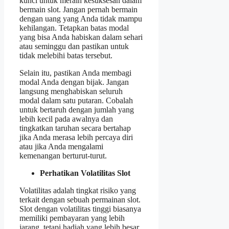
kunci untuk meraih kesuksesan dalam
bermain slot. Jangan pernah bermain
dengan uang yang Anda tidak mampu
kehilangan. Tetapkan batas modal
yang bisa Anda habiskan dalam sehari
atau seminggu dan pastikan untuk
tidak melebihi batas tersebut.
Selain itu, pastikan Anda membagi
modal Anda dengan bijak. Jangan
langsung menghabiskan seluruh
modal dalam satu putaran. Cobalah
untuk bertaruh dengan jumlah yang
lebih kecil pada awalnya dan
tingkatkan taruhan secara bertahap
jika Anda merasa lebih percaya diri
atau jika Anda mengalami
kemenangan berturut-turut.
Perhatikan Volatilitas Slot
Volatilitas adalah tingkat risiko yang
terkait dengan sebuah permainan slot.
Slot dengan volatilitas tinggi biasanya
memiliki pembayaran yang lebih
jarang, tetapi hadiah yang lebih besar