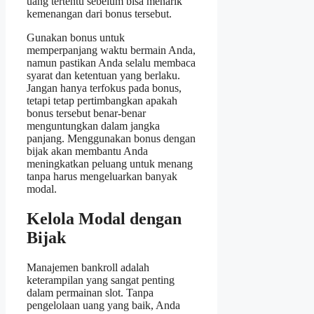
uang tertentu sebelum bisa menarik
kemenangan dari bonus tersebut.
Gunakan bonus untuk
memperpanjang waktu bermain Anda,
namun pastikan Anda selalu membaca
syarat dan ketentuan yang berlaku.
Jangan hanya terfokus pada bonus,
tetapi tetap pertimbangkan apakah
bonus tersebut benar-benar
menguntungkan dalam jangka
panjang. Menggunakan bonus dengan
bijak akan membantu Anda
meningkatkan peluang untuk menang
tanpa harus mengeluarkan banyak
modal.
Kelola Modal dengan
Bijak
Manajemen bankroll adalah
keterampilan yang sangat penting
dalam permainan slot. Tanpa
pengelolaan uang yang baik, Anda