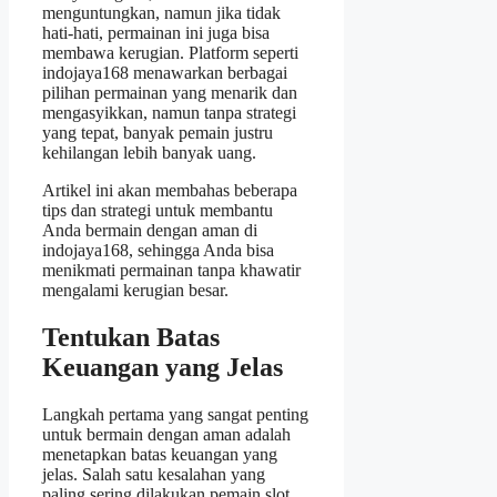
menguntungkan, namun jika tidak
hati-hati, permainan ini juga bisa
membawa kerugian. Platform seperti
indojaya168 menawarkan berbagai
pilihan permainan yang menarik dan
mengasyikkan, namun tanpa strategi
yang tepat, banyak pemain justru
kehilangan lebih banyak uang.
Artikel ini akan membahas beberapa
tips dan strategi untuk membantu
Anda bermain dengan aman di
indojaya168, sehingga Anda bisa
menikmati permainan tanpa khawatir
mengalami kerugian besar.
Tentukan Batas
Keuangan yang Jelas
Langkah pertama yang sangat penting
untuk bermain dengan aman adalah
menetapkan batas keuangan yang
jelas. Salah satu kesalahan yang
paling sering dilakukan pemain slot