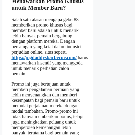
Menawarkan Promo Khusus
untuk Member Baru?
Salah satu alasan mengapa geber88
memberikan promo khusus bagi
member baru adalah untuk menarik
lebih banyak pemain bergabung
dengan platform mereka. Dengan
persaingan yang ketat dalam industri
perjudian online, situs seperti
https://pigdaddysbarbecue.com/
harus
menawarkan insentif yang menggoda
untuk menarik perhatian calon
pemain.
Promo ini juga bertujuan untuk
memberi pengalaman bermain yang
lebih menyenangkan dan memberi
kesempatan bagi pemain baru untuk
memulai perjalanan mereka dengan
modal tambahan. Promo-promo ini
tidak hanya memberikan bonus, tetapi
juga meningkatkan peluang untuk
memperoleh kemenangan lebih
banyak, terutama bagi pemain yang