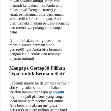
bukan sekadar mimpi, tetapi bisa
menjadi kenyataan jika Anda tahu
rahasianya! Dengan strategi yang
tepat, pemahaman pola permainan,
serta sedikit keberuntungan, Anda
bisa memaksimalkan peluang menang
dan membawa pulang cuan tanpa
batas.
Artikel ini akan mengupas tuntas
rahasia sukses bermain slot di
gercep88 agar Anda bisa bermain
dengan lebih cerdas dan tentunya
dijamin untung!
Mengapa Gercep88 Pilihan
Tepat untuk Bermain Slot?
Sebelum masuk ke dalam tips bermain
slot yang sukses, mari kita bahas
terlebih dahulu mengapa
gercep88
login
menjadi platform yang sangat
ideal untuk para pecinta slot online.
Ada beberapa alasan mengapa
gercep88 menjadi pilihan utama bagi