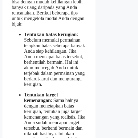
bisa dengan mudah kehilangan lebih
banyak uang daripada yang Anda
rencanakan. Berikut beberapa tips
untuk mengelola modal Anda dengan
bijak:
Tentukan batas kerugian
:
Sebelum memulai permainan,
tetapkan batas seberapa banyak
Anda siap kehilangan. Jika
Anda mencapai batas tersebut,
berhentilah bermain. Hal ini
akan mencegah Anda untuk
terjebak dalam permainan yang
berlarut-larut dan mengurangi
kerugian.
Tentukan target
kemenangan
: Sama halnya
dengan menetapkan batas
kerugian, tentukan juga target
kemenangan yang realistis. Jika
Anda sudah mencapai target
tersebut, berhenti bermain dan
nikmati hasilnya. Ini akan