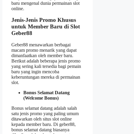
baru mengenal dunia permainan slot
online.
Jenis-Jenis Promo Khusus
untuk Member Baru di Slot
Geber88
Geber88 menawarkan berbagai
macam promo menarik yang dapat
dimanfaatkan oleh member baru.
Berikut adalah beberapa jenis promo
yang sering kali tersedia bagi pemain
baru yang ingin mencoba
keberuntungan mereka di permainan
slot.
Bonus Selamat Datang
(Welcome Bonus)
Bonus selamat datang adalah salah
satu jenis promo yang paling umum
ditawarkan oleh situs slot online
kepada member baru. Di geber88
,
bonus selamat datang biasanya