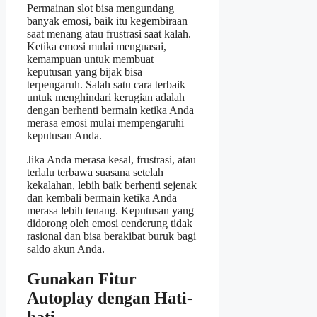
Permainan slot bisa mengundang
banyak emosi, baik itu kegembiraan
saat menang atau frustrasi saat kalah.
Ketika emosi mulai menguasai,
kemampuan untuk membuat
keputusan yang bijak bisa
terpengaruh. Salah satu cara terbaik
untuk menghindari kerugian adalah
dengan berhenti bermain ketika Anda
merasa emosi mulai mempengaruhi
keputusan Anda.
Jika Anda merasa kesal, frustrasi, atau
terlalu terbawa suasana setelah
kekalahan, lebih baik berhenti sejenak
dan kembali bermain ketika Anda
merasa lebih tenang. Keputusan yang
didorong oleh emosi cenderung tidak
rasional dan bisa berakibat buruk bagi
saldo akun Anda.
Gunakan Fitur
Autoplay dengan Hati-
hati