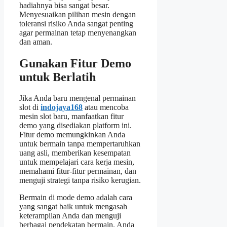
hadiahnya bisa sangat besar.
Menyesuaikan pilihan mesin dengan
toleransi risiko Anda sangat penting
agar permainan tetap menyenangkan
dan aman.
Gunakan Fitur Demo
untuk Berlatih
Jika Anda baru mengenal permainan
slot di
indojaya168
atau mencoba
mesin slot baru, manfaatkan fitur
demo yang disediakan platform ini.
Fitur demo memungkinkan Anda
untuk bermain tanpa mempertaruhkan
uang asli, memberikan kesempatan
untuk mempelajari cara kerja mesin,
memahami fitur-fitur permainan, dan
menguji strategi tanpa risiko kerugian.
Bermain di mode demo adalah cara
yang sangat baik untuk mengasah
keterampilan Anda dan menguji
berbagai pendekatan bermain. Anda