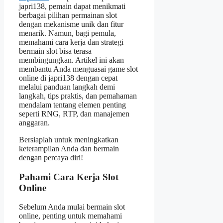
japri138, pemain dapat menikmati
berbagai pilihan permainan slot
dengan mekanisme unik dan fitur
menarik. Namun, bagi pemula,
memahami cara kerja dan strategi
bermain slot bisa terasa
membingungkan. Artikel ini akan
membantu Anda menguasai game slot
online di japri138 dengan cepat
melalui panduan langkah demi
langkah, tips praktis, dan pemahaman
mendalam tentang elemen penting
seperti RNG, RTP, dan manajemen
anggaran.
Bersiaplah untuk meningkatkan
keterampilan Anda dan bermain
dengan percaya diri!
Pahami Cara Kerja Slot
Online
Sebelum Anda mulai bermain slot
online, penting untuk memahami