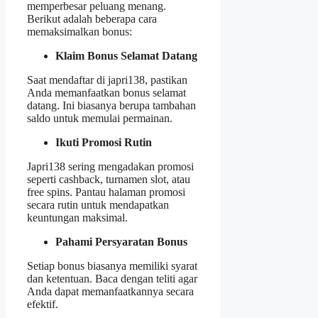
memperbesar peluang menang.
Berikut adalah beberapa cara
memaksimalkan bonus:
Klaim Bonus Selamat Datang
Saat mendaftar di japri138, pastikan
Anda memanfaatkan bonus selamat
datang. Ini biasanya berupa tambahan
saldo untuk memulai permainan.
Ikuti Promosi Rutin
Japri138 sering mengadakan promosi
seperti cashback, turnamen slot, atau
free spins. Pantau halaman promosi
secara rutin untuk mendapatkan
keuntungan maksimal.
Pahami Persyaratan Bonus
Setiap bonus biasanya memiliki syarat
dan ketentuan. Baca dengan teliti agar
Anda dapat memanfaatkannya secara
efektif.