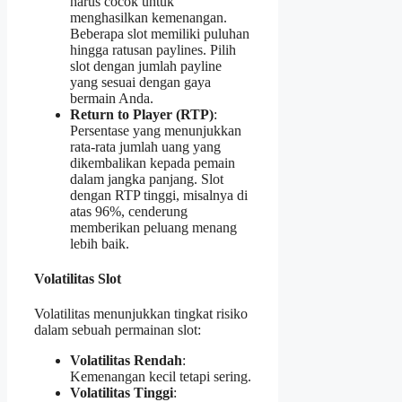
harus cocok untuk
menghasilkan kemenangan.
Beberapa slot memiliki puluhan
hingga ratusan paylines. Pilih
slot dengan jumlah payline
yang sesuai dengan gaya
bermain Anda.
Return to Player (RTP)
:
Persentase yang menunjukkan
rata-rata jumlah uang yang
dikembalikan kepada pemain
dalam jangka panjang. Slot
dengan RTP tinggi, misalnya di
atas 96%, cenderung
memberikan peluang menang
lebih baik.
Volatilitas Slot
Volatilitas menunjukkan tingkat risiko
dalam sebuah permainan slot:
Volatilitas Rendah
:
Kemenangan kecil tetapi sering.
Volatilitas Tinggi
: