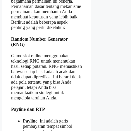
bagaimana permainan ini bekerja.
Pemahaman dasar tentang mekanisme
permainan akan membantu Anda
membuat keputusan yang lebih baik.
Berikut adalah beberapa aspek
penting yang perlu diketahui:
Random Number Generator
(RNG)
Game slot online menggunakan
teknologi RNG untuk menentukan
hasil setiap putaran. RNG memastikan
bahwa setiap hasil adalah acak dan
tidak dapat diprediksi. Ini berarti tidak
ada pola tertentu yang bisa Anda
pelajari, tetapi Anda bisa
memanfaatkan strategi untuk
mengelola taruhan Anda.
Payline dan RTP
Payline
: Ini adalah garis
pembayaran tempat simbol