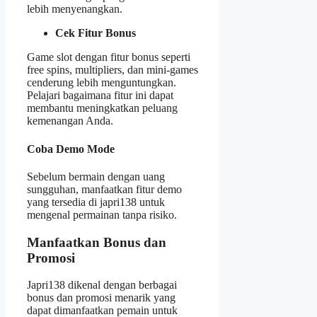
lebih menyenangkan.
Cek Fitur Bonus
Game slot dengan fitur bonus seperti
free spins, multipliers, dan mini-games
cenderung lebih menguntungkan.
Pelajari bagaimana fitur ini dapat
membantu meningkatkan peluang
kemenangan Anda.
Coba Demo Mode
Sebelum bermain dengan uang
sungguhan, manfaatkan fitur demo
yang tersedia di japri138 untuk
mengenal permainan tanpa risiko.
Manfaatkan Bonus dan
Promosi
Japri138 dikenal dengan berbagai
bonus dan promosi menarik yang
dapat dimanfaatkan pemain untuk