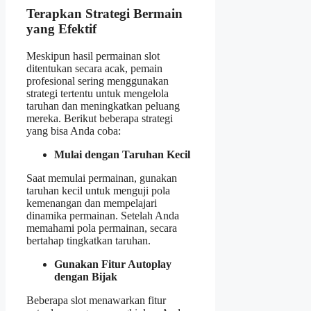
Terapkan Strategi Bermain
yang Efektif
Meskipun hasil permainan slot
ditentukan secara acak, pemain
profesional sering menggunakan
strategi tertentu untuk mengelola
taruhan dan meningkatkan peluang
mereka. Berikut beberapa strategi
yang bisa Anda coba:
Mulai dengan Taruhan Kecil
Saat memulai permainan, gunakan
taruhan kecil untuk menguji pola
kemenangan dan mempelajari
dinamika permainan. Setelah Anda
memahami pola permainan, secara
bertahap tingkatkan taruhan.
Gunakan Fitur Autoplay
dengan Bijak
Beberapa slot menawarkan fitur