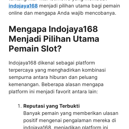
indojaya168
menjadi pilihan utama bagi pemain
online dan mengapa Anda wajib mencobanya.
Mengapa Indojaya168
Menjadi Pilihan Utama
Pemain Slot?
Indojaya168 dikenal sebagai platform
terpercaya yang menghadirkan kombinasi
sempurna antara hiburan dan peluang
kemenangan. Beberapa alasan mengapa
platform ini menjadi favorit antara lain:
Reputasi yang Terbukti
Banyak pemain yang memberikan ulasan
positif mengenai pengalaman mereka di
indojaya168, menjadikan platform ini