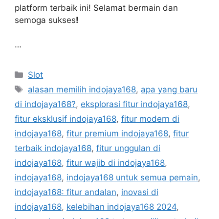
platform terbaik ini! Selamat bermain dan
semoga sukses
!
…
Categories
Slot
Tags
alasan memilih indojaya168
,
apa yang baru
di indojaya168?
,
eksplorasi fitur indojaya168
,
fitur eksklusif indojaya168
,
fitur modern di
indojaya168
,
fitur premium indojaya168
,
fitur
terbaik indojaya168
,
fitur unggulan di
indojaya168
,
fitur wajib di indojaya168
,
indojaya168
,
indojaya168 untuk semua pemain
,
indojaya168: fitur andalan
,
inovasi di
indojaya168
,
kelebihan indojaya168 2024
,