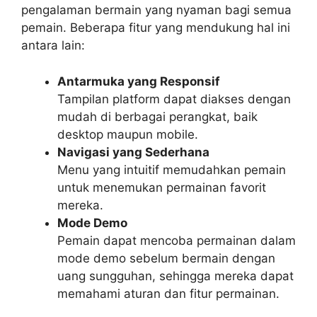
pengalaman bermain yang nyaman bagi semua
pemain. Beberapa fitur yang mendukung hal ini
antara lain:
Antarmuka yang Responsif
Tampilan platform dapat diakses dengan
mudah di berbagai perangkat, baik
desktop maupun mobile.
Navigasi yang Sederhana
Menu yang intuitif memudahkan pemain
untuk menemukan permainan favorit
mereka.
Mode Demo
Pemain dapat mencoba permainan dalam
mode demo sebelum bermain dengan
uang sungguhan, sehingga mereka dapat
memahami aturan dan fitur permainan.