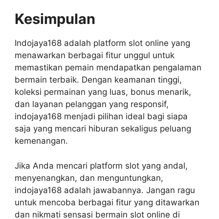
Kesimpulan
Indojaya168 adalah platform slot online yang
menawarkan berbagai fitur unggul untuk
memastikan pemain mendapatkan pengalaman
bermain terbaik. Dengan keamanan tinggi,
koleksi permainan yang luas, bonus menarik,
dan layanan pelanggan yang responsif,
indojaya168 menjadi pilihan ideal bagi siapa
saja yang mencari hiburan sekaligus peluang
kemenangan.
Jika Anda mencari platform slot yang andal,
menyenangkan, dan menguntungkan,
indojaya168 adalah jawabannya. Jangan ragu
untuk mencoba berbagai fitur yang ditawarkan
dan nikmati sensasi bermain slot online di