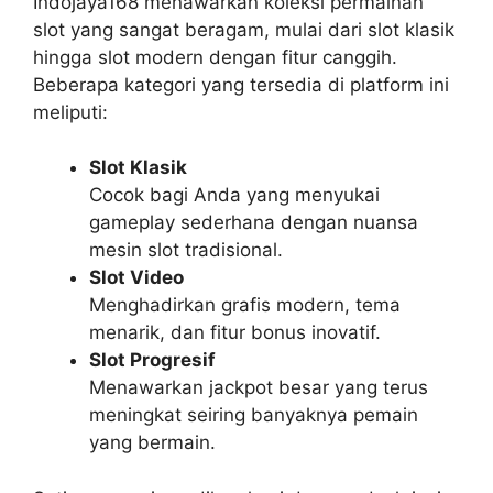
Indojaya168 menawarkan koleksi permainan
slot yang sangat beragam, mulai dari slot klasik
hingga slot modern dengan fitur canggih.
Beberapa kategori yang tersedia di platform ini
meliputi:
Slot Klasik
Cocok bagi Anda yang menyukai
gameplay sederhana dengan nuansa
mesin slot tradisional.
Slot Video
Menghadirkan grafis modern, tema
menarik, dan fitur bonus inovatif.
Slot Progresif
Menawarkan jackpot besar yang terus
meningkat seiring banyaknya pemain
yang bermain.