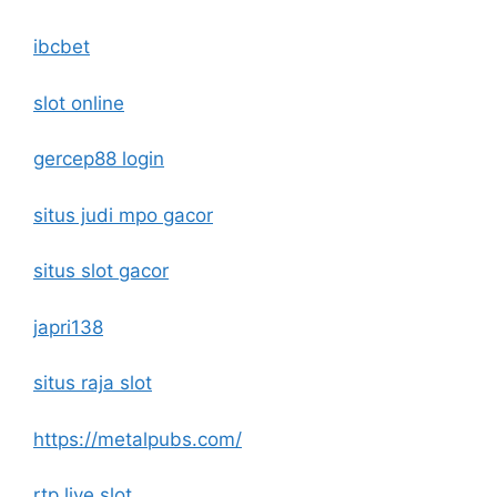
ibcbet
slot online
gercep88 login
situs judi mpo gacor
situs slot gacor
japri138
situs raja slot
https://metalpubs.com/
rtp live slot