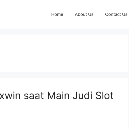
Home
About Us
Contact Us
win saat Main Judi Slot