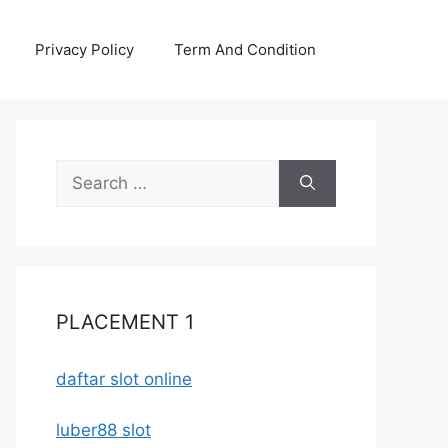
Privacy Policy
Term And Condition
Search
for:
PLACEMENT 1
daftar slot online
luber88 slot