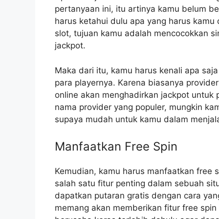
pertanyaan ini, itu artinya kamu belum b
harus ketahui dulu apa yang harus kamu 
slot, tujuan kamu adalah mencocokkan si
jackpot.
Maka dari itu, kamu harus kenali apa sa
para playernya. Karena biasanya provid
online akan menghadirkan jackpot untuk 
nama provider yang populer, mungkin kamu
supaya mudah untuk kamu dalam menjala
Manfaatkan Free Spin
Kemudian, kamu harus manfaatkan free sp
salah satu fitur penting dalam sebuah situ
dapatkan putaran gratis dengan cara yan
memang akan memberikan fitur free spin 