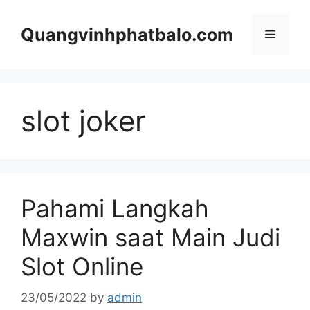
Skip
to
Quangvinhphatbalo.com
Menu
content
slot joker
Pahami Langkah
Maxwin saat Main Judi
Slot Online
23/05/2022
by
admin