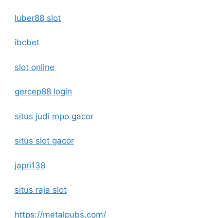
luber88 slot
ibcbet
slot online
gercep88 login
situs judi mpo gacor
situs slot gacor
japri138
situs raja slot
https://metalpubs.com/